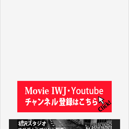
Y.T. 様
T.K. 様
ASAKO TAKAESU 様
マシオン恵美香 様
平野智生 様
山本賢二 様
吉住俊昭 様
徳山匡 様
金 盛起 様
塩川 晃平 様
松本益美 様
井出 隆太 様
及川昭男 様
岩井祐子 様
藤田英之 様
藤岡比左志 様
井出 隆太 様
小池説夫 様
アオキカナメ 様