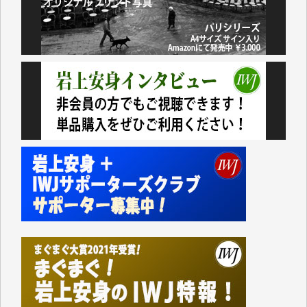
諸般の事情によりIWJ会費払えず今は非会員です。市
民側に立つ講演会にIWJのカメラマンをよく拝見して
おります。コンテンツが失われるのはあまりにもった
いない。少しでもお役立てください。（H.O.様）
今日、僅かですがカンパしました。（T.M.様）
今日、僅かですがカンパしました。IWJの危機を乗り
切るには到底及ばない額ですが病気の妻を抱えている
私にとっては精一杯のカンパです。
かねてよりIWJが発してきた膨大な取材記事や解説記
事、そして各界の方々とのインタビューは大袈裟では
なく、極めて重要な知的財産だと思っています。
Windows7の頃はIWJの動画もRealPlayerで録画でき
て、かなりの動画をDVDに焼きこんで保存していま
した。
しかし、それが出来なくなって以降はExcelなどを使
ってハイパーリンクを張り、重要と思われる記事にい
つでも簡単にアクセスできるようにして来ました。し