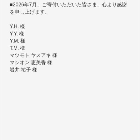
を申し上げます。
Y.H. 様
Y.Y. 様
Y,M. 様
T.M. 様
マツモト ヤスアキ 様
マシオン 恵美香 様
岩井 祐子 様
吉村 隆子 様
新城 靖 様
青木 要 様
T.Y. 様
K.O. 様
Y.S. 様
Y.N. 様
y.m. 様
R.N. 様
J.M. 様
T.N. 様