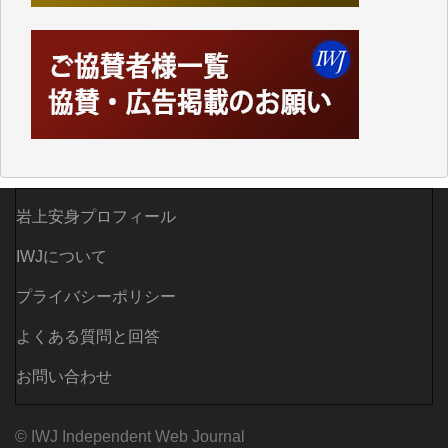
かし、それができるのもコンテンツがサーバーに保存
されているからこそのことであり、そのサーバーが使
えなくなってしまえば二度と視ることが出来なくなっ
てしまいます。
「何とかしなければ、何とかしてほしい。」と思いな
がらも前述した事情でどうにもならない自分の非力に
歯ぎしりするばかりです。（T.M.様）
いつもまともな報道、ありがとうございます。（新城
岩上安身プロフィール
靖 様）
IWJについて
プライバシーポリシー
よくある質問と回答
お問い合わせ
© IWJ Independent Web Journal