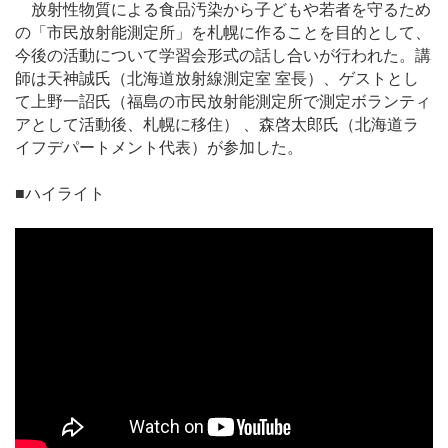
放射性物質による食品汚染から子どもや若者を守るため
の「市民放射能測定所」を札幌に作ることを目的として、
今後の活動について学習会形式の話し合いが行われた。講
師は天神誠氏（北海道放射線測定室 室長）、ゲストとし
て上野一詔氏（福島の市民放射能測定所で測定ボランティ
アとして活動後、札幌に移住） 、森啓太郎氏（北海道ラ
イフデパートメント代表）が参加した。
■ハイライト