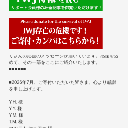
■■■■■■
IWJには、ご寄付・カンパをいただいた方々より、た
くさんの応援のメッセージが届いています。感謝を込
めて、その一部をここにご紹介いたします。
■■■■■■
■2026年7月、ご寄付いただいた皆さま、心より感謝
を申し上げます。
Y.H. 様
Y.Y. 様
Y,M. 様
T.M. 様
マツモト ヤスアキ 様
マシオン 恵美香 様