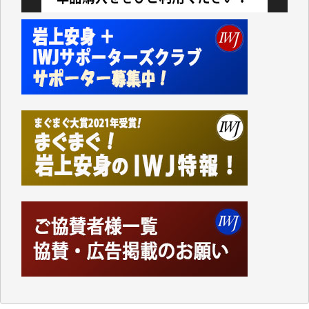
今日、僅かですがカンパしました。IWJの危機を乗り
切るには到底及ばない額ですが病気の妻を抱えている
私にとっては精一杯のカンパです。
かねてよりIWJが発してきた膨大な取材記事や解説記
事、そして各界の方々とのインタビューは大袈裟では
なく、極めて重要な知的財産だと思っています。
Windows7の頃はIWJの動画もRealPlayerで録画でき
て、かなりの動画をDVDに焼きこんで保存していま
した。
しかし、それが出来なくなって以降はExcelなどを使
ってハイパーリンクを張り、重要と思われる記事にい
つでも簡単にアクセスできるようにして来ました。し
かし、それができるのもコンテンツがサーバーに保存
されているからこそのことであり、そのサーバーが使
えなくなってしまえば二度と視ることが出来なくなっ
てしまいます。
「何とかしなければ、何とかしてほしい。」と思いな
がらも前述した事情でどうにもならない自分の非力に
歯ぎしりするばかりです。（T.M.様）