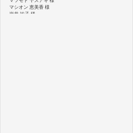
岩井 祐子 様
吉村 隆子 様
新城 靖 様
青木 要 様
T.Y. 様
K.O. 様
Y.S. 様
Y.N. 様
y.m. 様
R.N. 様
J.M. 様
T.N. 様
Y.T. 様
T.K. 様
ASAKO TAKAESU 様
マシオン恵美香 様
平野智生 様
山本賢二 様
吉住俊昭 様