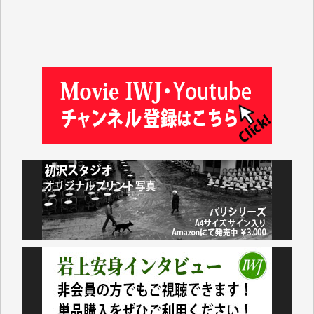
徳山匡 様
金 盛起 様
塩川 晃平 様
松本益美 様
井出 隆太 様
及川昭男 様
岩井祐子 様
藤田英之 様
藤岡比左志 様
井出 隆太 様
小池説夫 様
アオキカナメ 様
諸般の事情によりIWJ会費払えず今は非会員です。市
民側に立つ講演会にIWJのカメラマンをよく拝見して
おります。コンテンツが失われるのはあまりにもった
いない。少しでもお役立てください。（H.O.様）
今日、僅かですがカンパしました。（T.M.様）