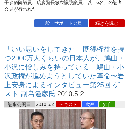
子参議院議員、瑞慶覧長敏衆議院議員、以上6名）の記者
会見が行われた。
一般・サポート会員
続きを読む
「いい思いをしてきた、既得権益を持
つ2000万人くらいの日本人が、鳩山・
小沢に憎しみを持っている」鳩山・小
沢政権が進めようとしていた革命〜岩
上安身によるインタビュー第25回 ゲ
スト 副島隆彦氏
2010.5.2
記事公開日：
2010.5.2
テキスト
動画
独自