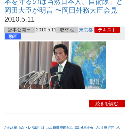
本を守るのは当然日本人、自衛隊」と
岡田大臣が明言 〜岡田外務大臣会見
2010.5.11
記事公開日：
2010.5.11
取材地：
東京都
テキスト
動画
続きを読む