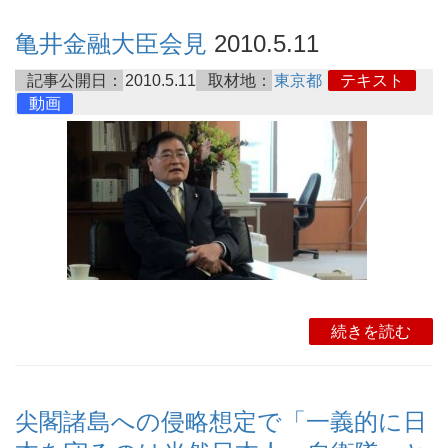
亀井金融大臣会見
2010.5.11
記事公開日：
2010.5.11
取材地：
東京都
テキスト
動画
続きを読む
尖閣諸島への侵略想定で「一義的に日