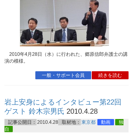
2010年4月28日（水）に行われた、郷原信郎弁護士の講
演の模様。
一般・サポート会員
続きを読む
岩上安身によるインタビュー第22回
ゲスト 鈴木宗男氏
2010.4.28
記事公開日：
2010.4.28
取材地：
東京都
動画
独
自