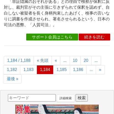
「罪証隠滅のおそれがある」との理由で検察が保釈に反
対し、裁判官がその主張に引きずられて保釈を認めず、自
白しない被疑者を長く身柄拘束したあげく、検事の言いな
りに調書を作成させられ、署名させられるという、日本の
司法の悪弊、「人質司法」。
サポート会員はこちら
続きを読む
1,184 / 1,188
« 先頭
«
...
10
20
...
1,182
1,183
1,184
1,185
1,186
...
»
最後 »
詳細検索