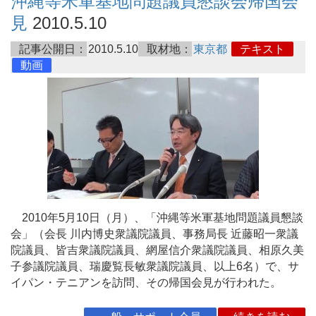
沖縄等米軍基地問題議員懇談会帰国会
見
2010.5.10
記事公開日：
2010.5.10
取材地：
東京都
テキスト
動画
2010年5月10日（月）、「沖縄等米軍基地問題議員懇談
会」（会長 川内博史衆議院議員、事務局長 近藤昭一衆議
院議員、皆吉衆議院議員、網屋信介衆議院議員、相原久美
子参議院議員、瑞慶覧長敏衆議院議員、以上6名）で、サ
イパン・テニアンを訪問、その帰国会見が行われた。