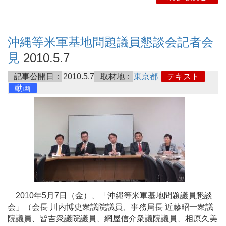
沖縄等米軍基地問題議員懇談会記者会
見
2010.5.7
記事公開日：
2010.5.7
取材地：
東京都
テキスト
動画
2010年5月7日（金）、「沖縄等米軍基地問題議員懇談
会」（会長 川内博史衆議院議員、事務局長 近藤昭一衆議
院議員、皆吉衆議院議員、網屋信介衆議院議員、相原久美