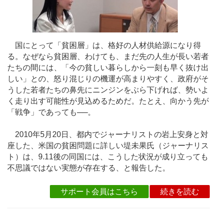
国にとって「貧困層」は、格好の人材供給源になり得
る。なぜなら貧困層、わけても、まだ先の人生が長い若者
たちの間には、「今の貧しい暮らしから一刻も早く抜け出
しい」との、怒り混じりの機運が高まりやすく、政府がそ
うした若者たちの鼻先にニンジンをぶら下げれば、勢いよ
く走り出す可能性が見込めるためだ。たとえ、向かう先が
「戦争」であっても──。
2010年5月20日、都内でジャーナリストの岩上安身と対
座した、米国の貧困問題に詳しい堤未果氏（ジャーナリス
ト）は、9.11後の同国には、こうした状況が成り立っても
不思議ではない実態が存在する、と報告した。
サポート会員はこちら
続きを読む