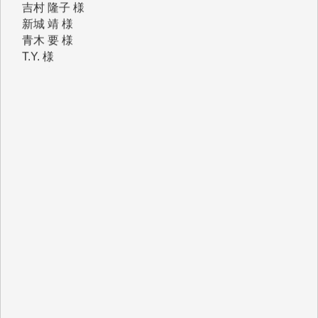
T.Y. 様
K.O. 様
Y.S. 様
Y.N. 様
y.m. 様
R.N. 様
J.M. 様
T.N. 様
Y.T. 様
T.K. 様
ASAKO TAKAESU 様
マシオン恵美香 様
平野智生 様
山本賢二 様
吉住俊昭 様
徳山匡 様
金 盛起 様
塩川 晃平 様
松本益美 様
井出 隆太 様