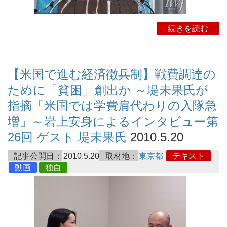
続きを読む
【米国で進む経済徴兵制】戦費調達の
ために「貧困」創出か ～堤未果氏が
指摘「米国では学費肩代わりの入隊急
増」～岩上安身によるインタビュー第
26回 ゲスト 堤未果氏
2010.5.20
記事公開日：
2010.5.20
取材地：
東京都
テキスト
動画
独自