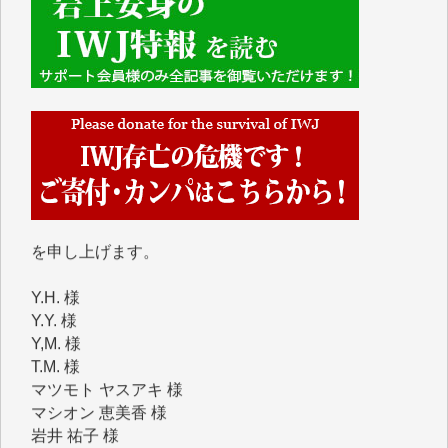
■■■■■■
IWJには、ご寄付・カンパをいただいた方々より、た
くさんの応援のメッセージが届いています。感謝を込
めて、その一部をここにご紹介いたします。
■■■■■■
■2026年7月、ご寄付いただいた皆さま、心より感謝
を申し上げます。
Y.H. 様
Y.Y. 様
Y,M. 様
T.M. 様
マツモト ヤスアキ 様
マシオン 恵美香 様
岩井 祐子 様
吉村 隆子 様
新城 靖 様
青木 要 様