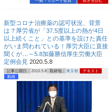
一般・サポート会員
続きを読む
新型コロナ治療薬の認可状況、背景
は？厚労省が「37.5度以上の熱が4日
以上続くこと」との基準を設けた責任
がいま問われている！厚労大臣に直接
聞くが…～5.8加藤勝信厚生労働大臣
定例会見
2020.5.8
記事公開日：
2010.5.8
取材地：
東京都
テキスト
動画