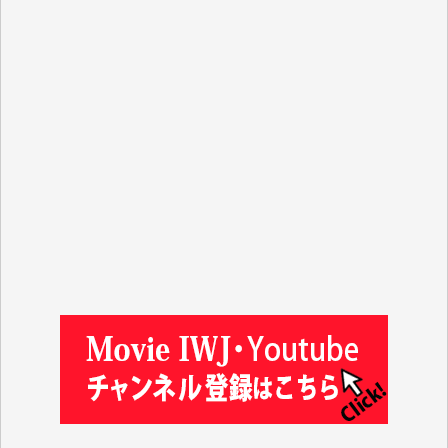
Y.T. 様
T.K. 様
ASAKO TAKAESU 様
マシオン恵美香 様
平野智生 様
山本賢二 様
吉住俊昭 様
徳山匡 様
金 盛起 様
塩川 晃平 様
松本益美 様
井出 隆太 様
及川昭男 様
岩井祐子 様
藤田英之 様
藤岡比左志 様
井出 隆太 様
小池説夫 様
アオキカナメ 様