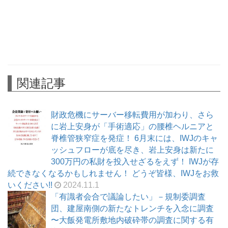
関連記事
財政危機にサーバー移転費用が加わり、さら
に岩上安身が「手術適応」の腰椎ヘルニアと
脊椎管狭窄症を発症！ 6月末には、IWJのキャ
ッシュフローが底を尽き、岩上安身は新たに
300万円の私財を投入せざるをえず！ IWJが存
続できなくなるかもしれません！ どうぞ皆様、IWJをお救
いください!!
2024.11.1
「有識者会合で議論したい」－規制委調査
団、建屋南側の新たなトレンチを入念に調査
〜大飯発電所敷地内破砕帯の調査に関する有