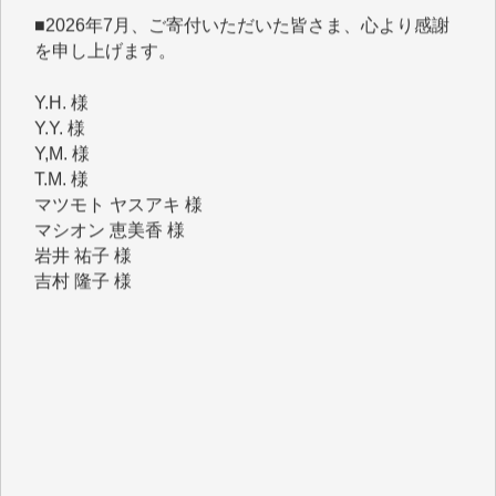
Y.H. 様
Y.Y. 様
Y,M. 様
T.M. 様
マツモト ヤスアキ 様
マシオン 恵美香 様
岩井 祐子 様
吉村 隆子 様
新城 靖 様
青木 要 様
T.Y. 様
K.O. 様
Y.S. 様
Y.N. 様
y.m. 様
R.N. 様
J.M. 様
T.N. 様