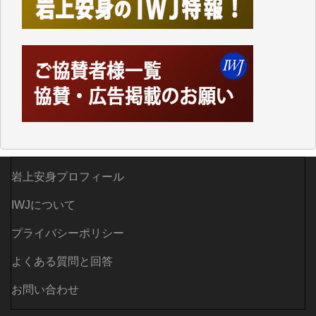
かし、それができるのもコンテンツがサーバーに保存
されているからこそのことであり、そのサーバーが使
えなくなってしまえば二度と視ることが出来なくなっ
てしまいます。
「何とかしなければ、何とかしてほしい。」と思いな
がらも前述した事情でどうにもならない自分の非力に
歯ぎしりするばかりです。（T.M.様）
いつもまともな報道、ありがとうございます。（新城
靖 様）
岩上安身プロフィール
IWJについて
プライバシーポリシー
よくある質問と回答
お問い合わせ