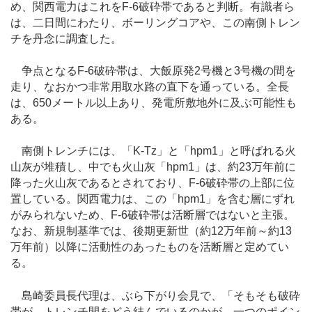
め、関西電力はこれをF-6破砕帯であると判断。有識者ら
は、二日間にわたり、ボーリングコアや、この南側トレン
チを丹念に調査した。
争点となるF-6破砕帯は、大飯原発2号機と3号機の間を
走り、なおかつ非常用取水路の直下を通っている。全長
は、650メートル以上あり、発電所敷地外に及ぶ可能性も
ある。
南側トレンチには、「K-Tz」と「hpm1」と呼ばれる火
山灰が堆積し、中でも火山灰「hpm1」は、約23万年前に
降った火山灰であるとされており、F-6破砕帯の上部に位
置している。関西電力は、この「hpm1」を含む層にずれ
がみられないため、F-6破砕帯は活断層ではないと主張。
なお、新規制基準では、後期更新世（約12万年前～約13
万年前）以降に活動性のあったものを活断層と定めてい
る。
島崎委員長代理は、ぶら下がり会見で、「そもそも破砕
帯が、トレンチ間をどう結んでいるのかが、一つのポイン