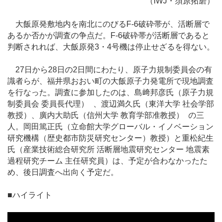
（IWJ・須原拓磨）
大飯原発敷地内を南北にのびるF-6破砕帯が、活断層で
あるか否かが調査の争点だ。F-6破砕帯が活断層であると
判断されれば、大飯原発3・4号機は停止せざるを得ない。
27日から28日の2日間にわたり、原子力規制委員会の有
識者らが、福井県おおい町の大飯原子力発電所で現地調査
を行なった。調査に参加したのは、島﨑邦彦氏（原子力規
制委員会 委員長代理） 、渡辺満久氏（東洋大学 社会学部
教授）、廣内大助氏（信州大学 教育学部准教授） の三
人。岡田篤正氏（立命館大学グローバル・イノベーション
研究機構（歴史都市防災研究センター）教授）と重松紀生
氏（産業技術総合研究所 活断層地震研究センター 地震素
過程研究チーム 主任研究員）は、予定が合わなかったた
め、後日調査へ出向く予定だ。
■ハイライト