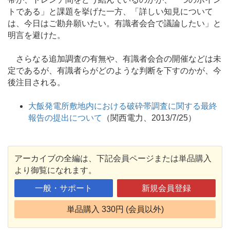
トである」と課題を挙げた一方、「詳しい知見について
は、今日はご勘弁願いたい。有識者会合で議論したい」と
明言を避けた。
さらなる追加調査の有無や、有識者会合の開催などは未
定であるが、有識者らがどのような判断を下すのかが、今
後注目される。
大飯発電所敷地内における破砕帯調査に関する最終
報告の提出について
（関西電力、2013/7/25）
アーカイブの全編は、下記会員ページまたは単品購入
より御覧になれます。
一般・サポート
新規会員登録
単品購入 330円 (会員以外)