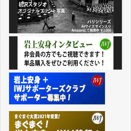
諸般の事情によりIWJ会費払えず今は非会員です。市
民側に立つ講演会にIWJのカメラマンをよく拝見して
おります。コンテンツが失われるのはあまりにもった
いない。少しでもお役立てください。（H.O.様）
今日、僅かですがカンパしました。（T.M.様）
今日、僅かですがカンパしました。IWJの危機を乗り
切るには到底及ばない額ですが病気の妻を抱えている
私にとっては精一杯のカンパです。
かねてよりIWJが発してきた膨大な取材記事や解説記
事、そして各界の方々とのインタビューは大袈裟では
なく、極めて重要な知的財産だと思っています。
Windows7の頃はIWJの動画もRealPlayerで録画でき
て、かなりの動画をDVDに焼きこんで保存していま
した。
しかし、それが出来なくなって以降はExcelなどを使
ってハイパーリンクを張り、重要と思われる記事にい
つでも簡単にアクセスできるようにして来ました。し