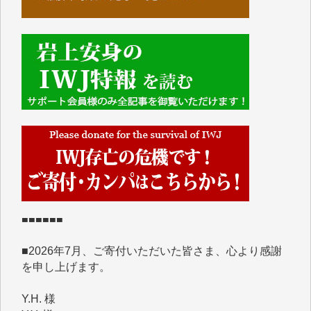
■■■■■■
IWJには、ご寄付・カンパをいただいた方々より、た
くさんの応援のメッセージが届いています。感謝を込
めて、その一部をここにご紹介いたします。
■■■■■■
■2026年7月、ご寄付いただいた皆さま、心より感謝
を申し上げます。
Y.H. 様
Y.Y. 様
Y,M. 様
T.M. 様