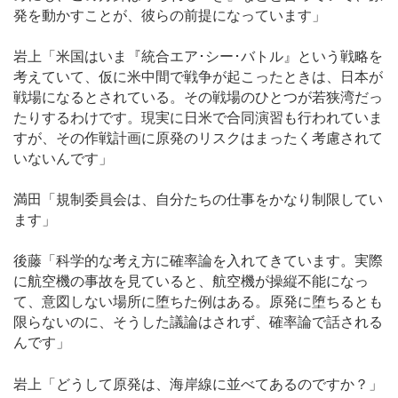
発を動かすことが、彼らの前提になっています」
岩上「米国はいま『統合エア･シー･バトル』という戦略を
考えていて、仮に米中間で戦争が起こったときは、日本が
戦場になるとされている。その戦場のひとつが若狭湾だっ
たりするわけです。現実に日米で合同演習も行われていま
すが、その作戦計画に原発のリスクはまったく考慮されて
いないんです」
満田「規制委員会は、自分たちの仕事をかなり制限してい
ます」
後藤「科学的な考え方に確率論を入れてきています。実際
に航空機の事故を見ていると、航空機が操縦不能になっ
て、意図しない場所に堕ちた例はある。原発に堕ちるとも
限らないのに、そうした議論はされず、確率論で話される
んです」
岩上「どうして原発は、海岸線に並べてあるのですか？」