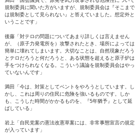
満田「国会議員で、原発を武力攻撃される危険性について
規制委員に聞いた方がいますが、規制委員会は『そこまで
は規制委として見られない』と答えていました。想定外と
いうことです」
後藤「対テロの問題についてあまり詳しくは言えません
が、（原子力発電所を）攻撃されたとき、場所によっては
簡単に壊れてしまいます。大切なことは、自然現象だろう
とテロだろうと何だろうと、ある状態を超えると原子炉は
手をつけられなくなる。こういう議論を規制委員会はやっ
ていないんです」
満田「今は、対策としてベントをやろうとしています。し
かし、これは周りの住民に危険を強いるものです。しか
も、こうした時間がかかるものを、『5年猶予』として延
ばしている」
岩上「自民党案の憲法改憲草案には、非常事態宣言の規定
が入っています」