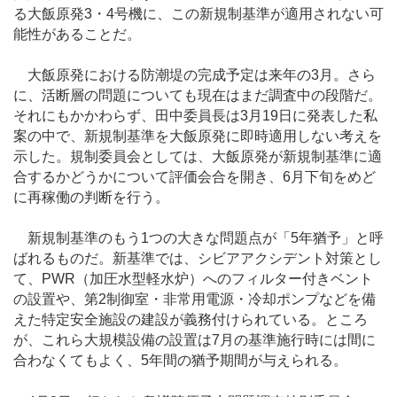
る大飯原発3・4号機に、この新規制基準が適用されない可
能性があることだ。
大飯原発における防潮堤の完成予定は来年の3月。さら
に、活断層の問題についても現在はまだ調査中の段階だ。
それにもかかわらず、田中委員長は3月19日に発表した私
案の中で、新規制基準を大飯原発に即時適用しない考えを
示した。規制委員会としては、大飯原発が新規制基準に適
合するかどうかについて評価会合を開き、6月下旬をめど
に再稼働の判断を行う。
新規制基準のもう1つの大きな問題点が「5年猶予」と呼
ばれるものだ。新基準では、シビアアクシデント対策とし
て、PWR（加圧水型軽水炉）へのフィルター付きベント
の設置や、第2制御室・非常用電源・冷却ポンプなどを備
えた特定安全施設の建設が義務付けられている。ところ
が、これら大規模設備の設置は7月の基準施行時には間に
合わなくてもよく、5年間の猶予期間が与えられる。