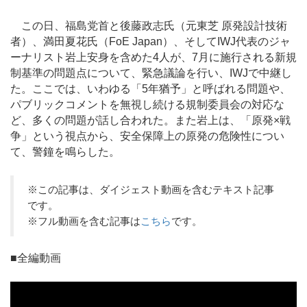
この日、福島党首と後藤政志氏（元東芝 原発設計技術
者）、満田夏花氏（FoE Japan）、そしてIWJ代表のジャ
ーナリスト岩上安身を含めた4人が、7月に施行される新規
制基準の問題点について、緊急議論を行い、IWJで中継し
た。ここでは、いわゆる「5年猶予」と呼ばれる問題や、
パブリックコメントを無視し続ける規制委員会の対応な
ど、多くの問題が話し合われた。また岩上は、「原発×戦
争」という視点から、安全保障上の原発の危険性につい
て、警鐘を鳴らした。
※この記事は、ダイジェスト動画を含むテキスト記事
です。
※フル動画を含む記事は
こちら
です。
■全編動画