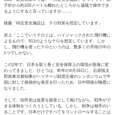
子炉から約100メートル離れたところから遠隔で操作でき
るようにすると言っていますが……」
後藤「特定安全施設は、テロ対策を想定しています」
岩上「ここでいうテロとは、ハイジャックされた飛行機に
よるもので、911のようなテロを想定しています。しか
し、飛行機を使ったテロというのは、数多くの手段の中の
1つでしかない。
この2年で、日本を取り巻く安全保障上の環境が急激に変
わってきました。ひとつは、昨年の4月16日に、石原慎太
郎前東京都知事がヘリテージ財団主催のシンポジウムで中
国に対して挑発的な発言を行ったため、日中関係が険悪に
なりました。
そして、自民党は改憲を政策として掲げながら、戦争がで
きる体制をつくろうとしている。しかし、戦争は相手のい
ることです。日本だけですべてをコントロールすることは