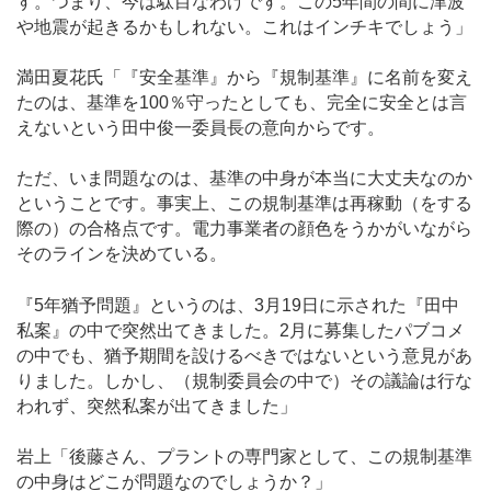
す。つまり、今は駄目なわけです。この5年間の間に津波
や地震が起きるかもしれない。これはインチキでしょう」
満田夏花氏「『安全基準』から『規制基準』に名前を変え
たのは、基準を100％守ったとしても、完全に安全とは言
えないという田中俊一委員長の意向からです。
ただ、いま問題なのは、基準の中身が本当に大丈夫なのか
ということです。事実上、この規制基準は再稼動（をする
際の）の合格点です。電力事業者の顔色をうかがいながら
そのラインを決めている。
『5年猶予問題』というのは、3月19日に示された『田中
私案』の中で突然出てきました。2月に募集したパブコメ
の中でも、猶予期間を設けるべきではないという意見があ
りました。しかし、（規制委員会の中で）その議論は行な
われず、突然私案が出てきました」
岩上「後藤さん、プラントの専門家として、この規制基準
の中身はどこが問題なのでしょうか？」