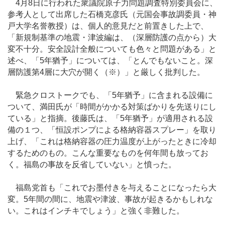
4月8日に行われた衆議院原子力問題調査特別委員会に、
参考人として出席した石橋克彦氏（元国会事故調委員・神
戸大学名誉教授）は、個人的意見だと前置きした上で、
「新規制基準の地震・津波編は、（深層防護の点から）大
変不十分。安全設計全般についても色々と問題がある」と
述べ、「5年猶予」については、「とんでもないこと。深
層防護第4層に大穴が開く（※）」と厳しく批判した。
緊急クロストークでも、「5年猶予」に含まれる設備に
ついて、満田氏が「時間がかかる対策ばかりを先送りにし
ている」と指摘。後藤氏は、「5年猶予」が適用される設
備の１つ、「恒設ポンプによる格納容器スプレー」を取り
上げ、「これは格納容器の圧力温度が上がったときに冷却
するためのもの。こんな重要なものを何年間も放ってお
く。福島の事故を反省していない」と憤った。
福島党首も「これでお墨付きを与えることになったら大
変。5年間の間に、地震や津波、事故が起きるかもしれな
い。これはインチキでしょう」と強く非難した。