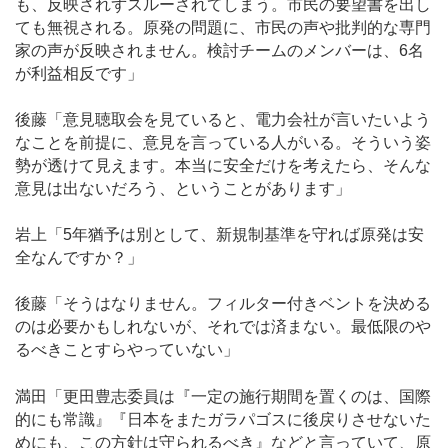
も、反映されずスルーされてしまう。市民の要望書を出し
ても無視される。原発の問題に、市民の声や批判的な専門
家の声が反映されません。検討チームのメンバーは、6名
が利益相反です」
後藤「意見聴取会を見ていると、電力会社が言いたいよう
なことを前提に、意見を言っている人がいる。そういう姿
勢が透けて見えます。本当に安全だけを考えたら、そんな
意見は出ないだろう、ということがあります」
岩上「5年猶予は別として、新規制基準を守れば原発は安
全なんですか？」
後藤「そうはなりません。フィルター付きベントを決める
のは必要かもしれないが、それでは済まない。最低限のや
るべきことすらやっていない」
満田「更田豊志委員は『一定の施行期間を置くのは、国際
的にも常識』『日本をまたガラパゴスに後戻りさせないた
めにも、この方針は守られるべき』などと言っていて、原