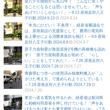
金八デモ開始から丸12年！「こんなに長くや
ることになるとは思いませんでした」「声を
あげていくしかない！」～9.13 原発反対八王
子行動 2024.9.13
2024.9.14
「本当にひどい！ 不条理！」経産省審議会で
は、原発新設の支援策として、費用の電気料
金上乗せによる消費者負担も検討！～9.6 原発
反対八王子行動 2024.8.9
2024.9.7
原子力規制委が敦賀原発2号機の再稼働を認め
ず！「原子力規制委員会が初めて、『らし
い』ことをしてくれた！」～7.26 原発反対八
王子行動 2024.7.26
2024.7.27
青森県むつ市への使用済み核燃料搬入が「ふ
ざけた考え方」で進められようとしている！
～7.19 原発反対八王子行動 2024.7.19
2024.7.20
東京へ送る電気を作るため、経産省は新潟県
に柏崎刈羽原発を押し付けている！「声をあ
げるべきは私たち東京都民ではないか」～7.5