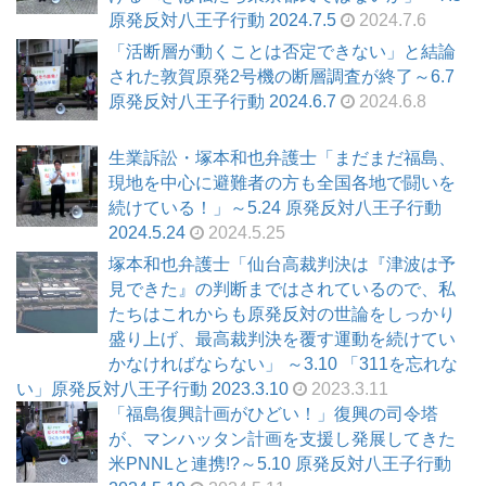
原発反対八王子行動 2024.7.5
2024.7.6
「活断層が動くことは否定できない」と結論
された敦賀原発2号機の断層調査が終了～6.7
原発反対八王子行動 2024.6.7
2024.6.8
生業訴訟・塚本和也弁護士「まだまだ福島、
現地を中心に避難者の方も全国各地で闘いを
続けている！」～5.24 原発反対八王子行動
2024.5.24
2024.5.25
塚本和也弁護士「仙台高裁判決は『津波は予
見できた』の判断まではされているので、私
たちはこれからも原発反対の世論をしっかり
盛り上げ、最高裁判決を覆す運動を続けてい
かなければならない」 ～3.10 「311を忘れな
い」原発反対八王子行動 2023.3.10
2023.3.11
「福島復興計画がひどい！」復興の司令塔
が、マンハッタン計画を支援し発展してきた
米PNNLと連携!?～5.10 原発反対八王子行動