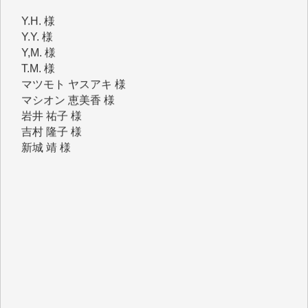
Y.Y. 様
Y,M. 様
T.M. 様
マツモト ヤスアキ 様
マシオン 恵美香 様
岩井 祐子 様
吉村 隆子 様
新城 靖 様
青木 要 様
T.Y. 様
K.O. 様
Y.S. 様
Y.N. 様
y.m. 様
R.N. 様
J.M. 様
T.N. 様
Y.T. 様
T.K. 様