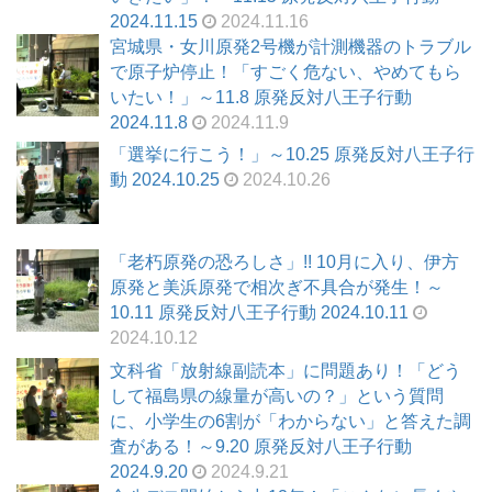
2024.11.15
2024.11.16
宮城県・女川原発2号機が計測機器のトラブル
で原子炉停止！「すごく危ない、やめてもら
いたい！」～11.8 原発反対八王子行動
2024.11.8
2024.11.9
「選挙に行こう！」～10.25 原発反対八王子行
動 2024.10.25
2024.10.26
「老朽原発の恐ろしさ」!! 10月に入り、伊方
原発と美浜原発で相次ぎ不具合が発生！～
10.11 原発反対八王子行動 2024.10.11
2024.10.12
文科省「放射線副読本」に問題あり！「どう
して福島県の線量が高いの？」という質問
に、小学生の6割が「わからない」と答えた調
査がある！～9.20 原発反対八王子行動
2024.9.20
2024.9.21