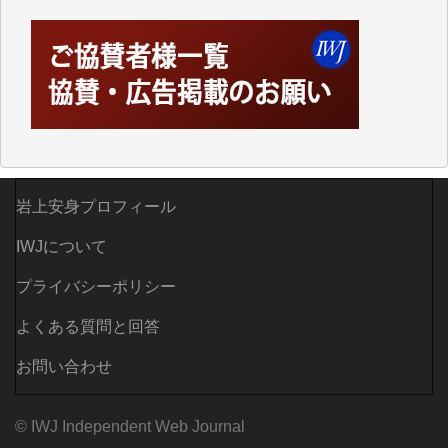
えなくなってしまえば二度と視ることが出来なくなっ
てしまいます。
「何とかしなければ、何とかしてほしい。」と思いな
がらも前述した事情でどうにもならない自分の非力に
歯ぎしりするばかりです。（T.M.様）
いつもまともな報道、ありがとうございます。（新城
靖 様）
岩上安身プロフィール
IWJについて
プライバシーポリシー
よくある質問と回答
お問い合わせ
© IWJ Independent Web Journal