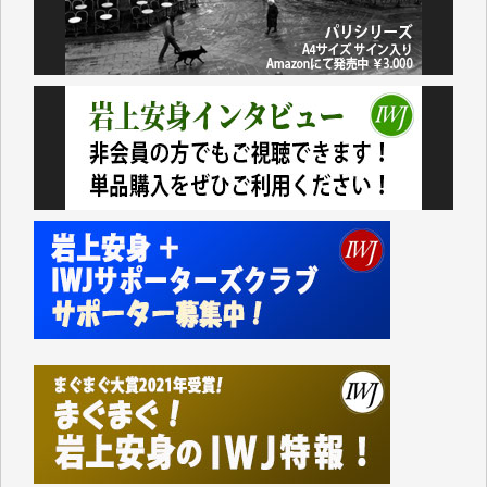
おります。コンテンツが失われるのはあまりにもった
いない。少しでもお役立てください。（H.O.様）
今日、僅かですがカンパしました。（T.M.様）
今日、僅かですがカンパしました。IWJの危機を乗り
切るには到底及ばない額ですが病気の妻を抱えている
私にとっては精一杯のカンパです。
かねてよりIWJが発してきた膨大な取材記事や解説記
事、そして各界の方々とのインタビューは大袈裟では
なく、極めて重要な知的財産だと思っています。
Windows7の頃はIWJの動画もRealPlayerで録画でき
て、かなりの動画をDVDに焼きこんで保存していま
した。
しかし、それが出来なくなって以降はExcelなどを使
ってハイパーリンクを張り、重要と思われる記事にい
つでも簡単にアクセスできるようにして来ました。し
かし、それができるのもコンテンツがサーバーに保存
されているからこそのことであり、そのサーバーが使