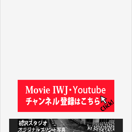
ASAKO TAKAESU 様
マシオン恵美香 様
平野智生 様
山本賢二 様
吉住俊昭 様
徳山匡 様
金 盛起 様
塩川 晃平 様
松本益美 様
井出 隆太 様
及川昭男 様
岩井祐子 様
藤田英之 様
藤岡比左志 様
井出 隆太 様
小池説夫 様
アオキカナメ 様
諸般の事情によりIWJ会費払えず今は非会員です。市
民側に立つ講演会にIWJのカメラマンをよく拝見して