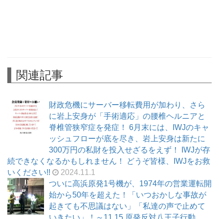
関連記事
財政危機にサーバー移転費用が加わり、さら
に岩上安身が「手術適応」の腰椎ヘルニアと
脊椎管狭窄症を発症！ 6月末には、IWJのキャ
ッシュフローが底を尽き、岩上安身は新たに
300万円の私財を投入せざるをえず！ IWJが存
続できなくなるかもしれません！ どうぞ皆様、IWJをお救
いください!!
2024.11.1
ついに高浜原発1号機が、1974年の営業運転開
始から50年を超えた！「いつおかしな事故が
起きても不思議はない」「私達の声で止めて
いきたい」！～11.15 原発反対八王子行動