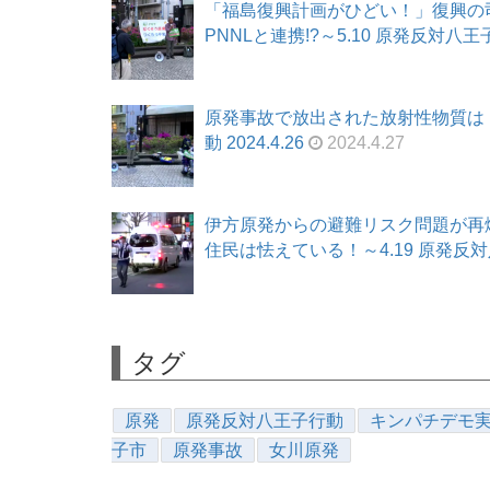
「福島復興計画がひどい！」復興の
PNNLと連携!?～5.10 原発反対八王子行
原発事故で放出された放射性物質は「
動 2024.4.26
2024.4.27
伊方原発からの避難リスク問題が再燃
住民は怯えている！～4.19 原発反対八王
タグ
原発
原発反対八王子行動
キンパチデモ
子市
原発事故
女川原発