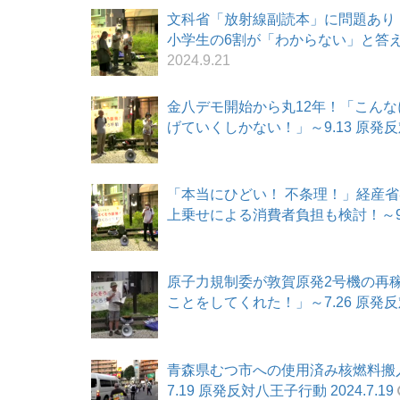
文科省「放射線副読本」に問題あり
小学生の6割が「わからない」と答えた調
2024.9.21
金八デモ開始から丸12年！「こん
げていくしかない！」～9.13 原発反対八
「本当にひどい！ 不条理！」経産
上乗せによる消費者負担も検討！～9.6 
原子力規制委が敦賀原発2号機の再
ことをしてくれた！」～7.26 原発反対八
青森県むつ市への使用済み核燃料搬
7.19 原発反対八王子行動 2024.7.19