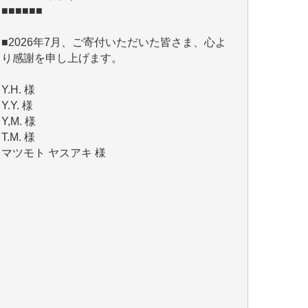
■2026年7月、ご寄付いただいた皆さま、心よ
り感謝を申し上げます。
Y.H. 様
Y.Y. 様
Y,M. 様
T.M. 様
マツモト ヤスアキ 様
マシオン 恵美香 様
岩井 祐子 様
吉村 隆子 様
新城 靖 様
青木 要 様
T.Y. 様
K.O. 様
Y.S. 様
Y.N. 様
y.m. 様
R.N. 様