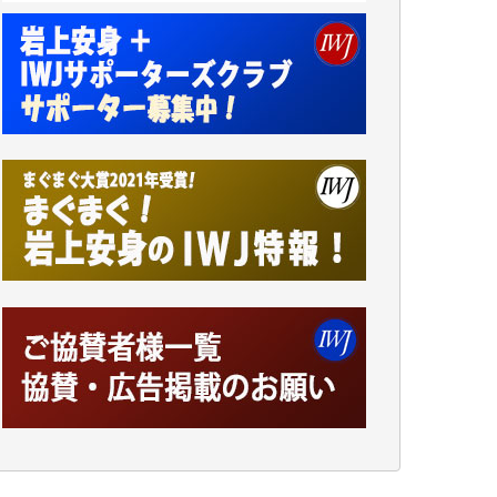
アオキカナメ 様
諸般の事情によりIWJ会費払えず今は非会員
です。市民側に立つ講演会にIWJのカメラマ
ンをよく拝見しております。コンテンツが失
われるのはあまりにもったいない。少しでも
お役立てください。（H.O.様）
今日、僅かですがカンパしました。（T.M.
様）
今日、僅かですがカンパしました。IWJの危
機を乗り切るには到底及ばない額ですが病気
の妻を抱えている私にとっては精一杯のカン
パです。
かねてよりIWJが発してきた膨大な取材記事
や解説記事、そして各界の方々とのインタビ
ューは大袈裟ではなく、極めて重要な知的財
産だと思っています。