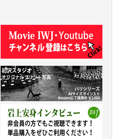
J.M. 様
T.N. 様
Y.T. 様
T.K. 様
ASAKO TAKAESU 様
マシオン恵美香 様
平野智生 様
山本賢二 様
吉住俊昭 様
徳山匡 様
金 盛起 様
塩川 晃平 様
松本益美 様
井出 隆太 様
及川昭男 様
岩井祐子 様
藤田英之 様
藤岡比左志 様
井出 隆太 様
小池説夫 様