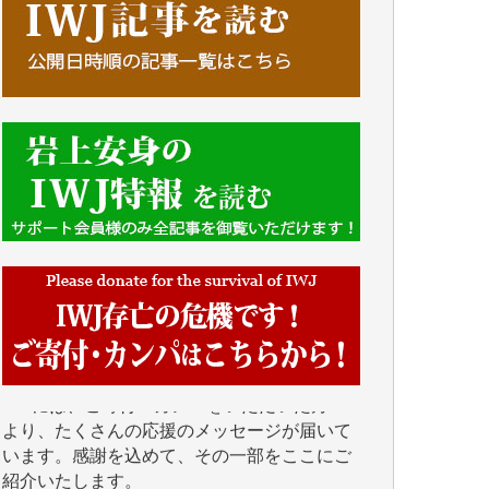
■■■■■■
IWJには、ご寄付・カンパをいただいた方々
より、たくさんの応援のメッセージが届いて
います。感謝を込めて、その一部をここにご
紹介いたします。
■■■■■■