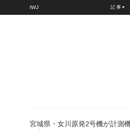
IWJ
記 事
宮城県・女川原発2号機が計測