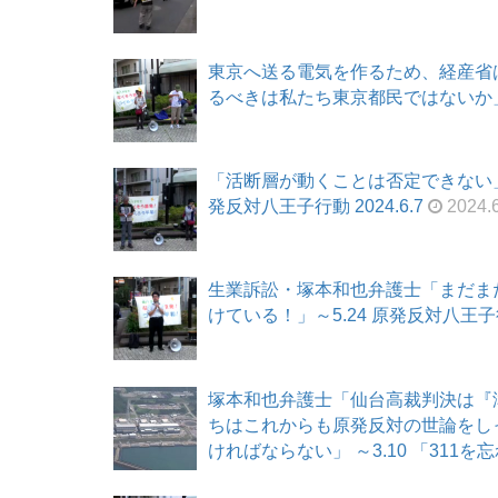
東京へ送る電気を作るため、経産省
るべきは私たち東京都民ではないか」～7
「活断層が動くことは否定できない」
発反対八王子行動 2024.6.7
2024.6
生業訴訟・塚本和也弁護士「まだま
けている！」～5.24 原発反対八王子行動 
塚本和也弁護士「仙台高裁判決は『
ちはこれからも原発反対の世論をし
ければならない」 ～3.10 「311を忘