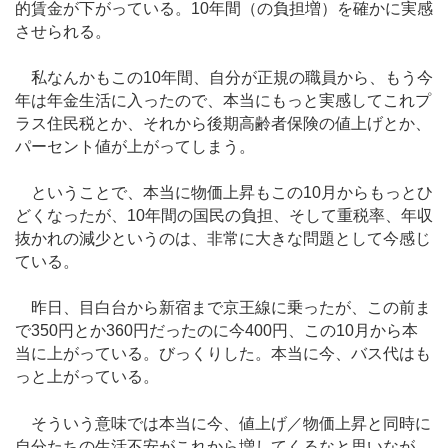
的賃金が下がっている。10年間（の負担増）を確かに実感
させられる。
私なんかもこの10年間、自分が正規の職員から、もう今
年は年金生活に入ったので、本当にもっと実感してこれプ
ラス住民税とか、それから後期高齢者保険の値上げとか、
パーセント値が上がってしまう。
ということで、本当に物価上昇もこの10月からもっとひ
どくなったが、10年間の国民の負担、そして重税率、年収
抜かれの減少というのは、非常に大きな問題として今感じ
ている。
昨日、目白台から新宿まで京王線に乗ったが、この前ま
で350円とか360円だったのに今400円、この10月から本
当に上がっている。びっくりした。本当に今、バス代はも
っと上がっている。
そういう意味では本当に今、値上げ／物価上昇と同時に
自分たちの生活不安がこれから増してくるなと思いなが