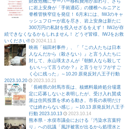
財政危機にサーバー移転費用が加わり、さら
に岩上安身が「手術適応」の腰椎ヘルニアと
脊椎管狭窄症を発症！ 6月末には、IWJのキャ
ッシュフローが底を尽き、岩上安身は新たに
300万円の私財を投入せざるをえず！ IWJが存
続できなくなるかもしれません！ どうぞ皆様、IWJをお救
いください!!
2024.11.1
映画「福田村事件」、「『この人たちは日本
人なんだから（殺さない）』と言う人たちに
対して、永山瑛太さんが『朝鮮人なら殺して
もいいって言うのか？』と言うセリフがすご
く心に残った」～10.20 原発反対八王子行動
2023.10.20
2023.10.21
「長崎県の対馬市長は、核燃料最終処分場選
定に応募しないと表明したが、受け入れ賛成
派は住民投票を求める動き。市長の表明だけ
では終わらない感じ」～10.13 原発反対八王子
行動 2023.10.13
2023.10.14
熊本県・水俣市議会における「汚染水言葉狩
り」への抗議「風評被害が出るから処理水と