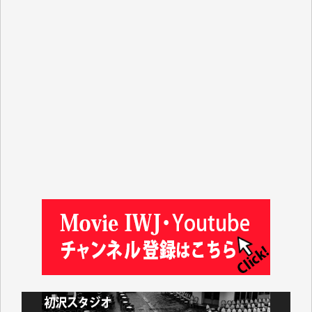
T.K. 様
ASAKO TAKAESU 様
マシオン恵美香 様
平野智生 様
山本賢二 様
吉住俊昭 様
徳山匡 様
金 盛起 様
塩川 晃平 様
松本益美 様
井出 隆太 様
及川昭男 様
岩井祐子 様
藤田英之 様
藤岡比左志 様
井出 隆太 様
小池説夫 様
アオキカナメ 様
諸般の事情によりIWJ会費払えず今は非会員です。市