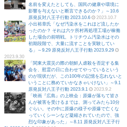
名前を変えたとしても、国民の健康や環境に
影響を与えないと断言できるのか？」～10.6
原発反対八王子行動 2023.10.6
2023.10.7
小出裕章氏「なぜ汚染水をこれほど流したか
ったのか？ それは六ケ所村再処理工場が稼働
した場合の前哨戦。トリチウム汚染水はその
初期段階で、大量に流すことを実験してい
る」～9.29 原発反対八王子行動 2023.9.29
2023.9.30
「関東大震災の際の朝鮮人虐殺を否定する集
会を、慰霊の日に合わせてやっているという
のが現状だが、この100年の記憶を忘れないと
いうことに務めていかなきゃいけない」～9.1
原発反対八王子行動 2023.9.1
2023.9.2
「映画『広島』の上映会：原爆が落ちて皆さ
んが被害を受けるまでは、測ってみたら10分
ぐらい。その中に原爆の様子や原爆で亡くな
っていくシーンなど凝縮されていたので、強
烈な印象があった」～8.11 原発反対八王子行