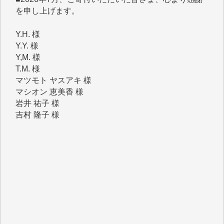
Y.H. 様
Y.Y. 様
Y,M. 様
T.M. 様
マツモト ヤスアキ 様
マシオン 恵美香 様
岩井 祐子 様
吉村 隆子 様
新城 靖 様
青木 要 様
T.Y. 様
K.O. 様
Y.S. 様
Y.N. 様
y.m. 様
R.N. 様
J.M. 様
T.N. 様
Y.T. 様