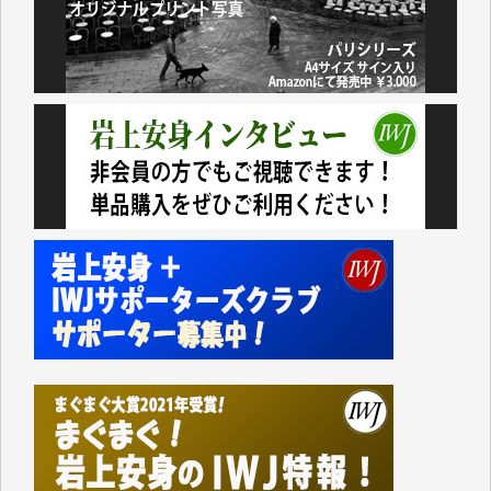
民側に立つ講演会にIWJのカメラマンをよく拝見して
おります。コンテンツが失われるのはあまりにもった
いない。少しでもお役立てください。（H.O.様）
今日、僅かですがカンパしました。（T.M.様）
今日、僅かですがカンパしました。IWJの危機を乗り
切るには到底及ばない額ですが病気の妻を抱えている
私にとっては精一杯のカンパです。
かねてよりIWJが発してきた膨大な取材記事や解説記
事、そして各界の方々とのインタビューは大袈裟では
なく、極めて重要な知的財産だと思っています。
Windows7の頃はIWJの動画もRealPlayerで録画でき
て、かなりの動画をDVDに焼きこんで保存していま
した。
しかし、それが出来なくなって以降はExcelなどを使
ってハイパーリンクを張り、重要と思われる記事にい
つでも簡単にアクセスできるようにして来ました。し
かし、それができるのもコンテンツがサーバーに保存