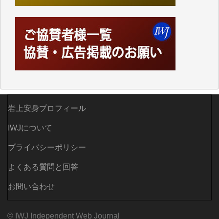
されているからこそのことであり、そのサーバーが使
えなくなってしまえば二度と視ることが出来なくなっ
てしまいます。
「何とかしなければ、何とかしてほしい。」と思いな
がらも前述した事情でどうにもならない自分の非力に
歯ぎしりするばかりです。（T.M.様）
いつもまともな報道、ありがとうございます。（新城
靖 様）
岩上安身プロフィール
IWJについて
プライバシーポリシー
よくある質問と回答
お問い合わせ
© IWJ Independent Web Journal