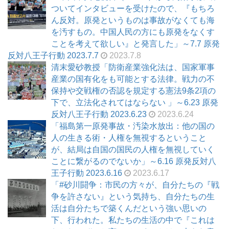
ついてインタビューを受けたので、『もちろ
ん反対。原発というものは事故がなくても海
を汚すもの。中国人民の方にも原発をなくす
ことを考えて欲しい』と発言した」～7.7 原発
反対八王子行動 2023.7.7
2023.7.8
清末愛砂教授「防衛産業強化法は、国家軍事
産業の国有化をも可能とする法律。戦力の不
保持や交戦権の否認を規定する憲法9条2項の
下で、立法化されてはならない 」～6.23 原発
反対八王子行動 2023.6.23
2023.6.24
「福島第一原発事故・汚染水放出：他の国の
人の生きる術・人権を無視するということ
が、結局は自国の国民の人権を無視していく
ことに繋がるのでないか」～6.16 原発反対八
王子行動 2023.6.16
2023.6.17
「#砂川闘争：市民の方々が、自分たちの『戦
争を許さない』という気持ち、自分たちの生
活は自分たちで築くんだという強い思いの
下、行われた。私たちの生活の中で『これは