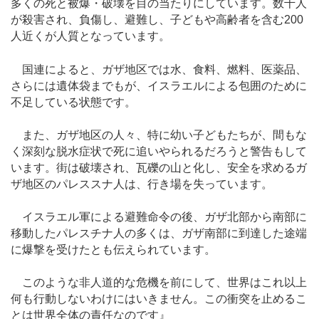
多くの死と被爆・破壊を目の当たりにしています。数千人
が殺害され、負傷し、避難し、子どもや高齢者を含む200
人近くが人質となっています。
国連によると、ガザ地区では水、食料、燃料、医薬品、
さらには遺体袋までもが、イスラエルによる包囲のために
不足している状態です。
また、ガザ地区の人々、特に幼い子どもたちが、間もな
く深刻な脱水症状で死に追いやられるだろうと警告もして
います。街は破壊され、瓦礫の山と化し、安全を求めるガ
ザ地区のパレススナ人は、行き場を失っています。
イスラエル軍による避難命令の後、ガザ北部から南部に
移動したパレスチナ人の多くは、ガザ南部に到達した途端
に爆撃を受けたとも伝えられています。
このような非人道的な危機を前にして、世界はこれ以上
何も行動しないわけにはいきません。この衝突を止めるこ
とは世界全体の責任なのです』