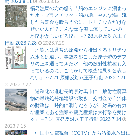
動 2023.8.11
2023.8.12
福島漁民の方の怒り「船のエンジンに溜まっ
た水・プラスチック・船の垢、みんな海に流
したら罰金を喰らうのに、トリチウムだけな
ぜいいんだ!? こんな毒を海に流していいの
か!? おかしいだろ!?」 ～7.28原発反対八王子
行動 2023.7.28
2023.7.29
「汚染水は通常の原発から排出するトリチウ
ム水とは違い、事故を起こした原子炉のデブ
リの上を通ってきた水。他の放射性核種も入
っているのに、ごまかして検査結果を公表し
ない」～7.21 原発反対八王子行動 2023.7.21
2023.7.22
「過疎化の進む長崎県対馬市に、放射性廃棄
物の最終処分場建設の動き。交付金で自治体
の財政は一時的に潤うだろうが、対馬の有力
な産業である漁業や観光産業は大打撃を受け
る」～7.14 原発反対八王子行動 2023.7.14
2023.7.15
「中国中央電視台（CCTV）から汚染水放出に