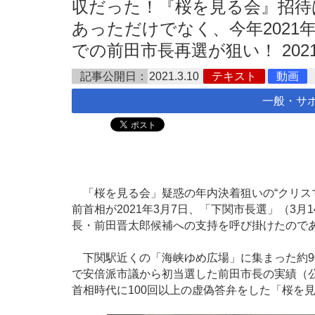
収だった！『桜を見る会』招待は
あっただけでなく、今年2021
での前田市長再選が狙い！ 2021.
記事公開日：
2021.3.10
テキスト
動画
一般・サ
「桜を見る会」疑惑の年内決着狙いの“クリス
前首相が2021年3月7日、「下関市長選」（3
長・前田晋太郎候補への支持を呼び掛けたので
下関駅近くの「海峡ゆめ広場」に集まった約9
で安倍派市議から初当選した前田市長の実績（
首相時代に100回以上の虚偽答弁をした「桜を