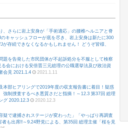
り、さらに岩上安身が「手術適応」の腰椎ヘルニアと脊
WJのキャッシュフローが底を尽き、岩上安身は新たに300
WJが存続できなくなるかもしれません！ どうぞ皆様、
問題を告発した市民団体が不起訴処分を不服として検察
を見る会における安倍晋三元総理の公職選挙法及び政治資
 2021.1.4
2021.1.11
本部ヒアリングで2019年度の収支報告書に着目！疑惑
制捜査するべき悪質さだと指摘！～12.3 第37回 総理
020.12.3
2020.12.3
容疑で逮捕されステージが変わった」「やっぱり再調査
者も出席!!～9.24野党による、第35回 総理主催「桜を見