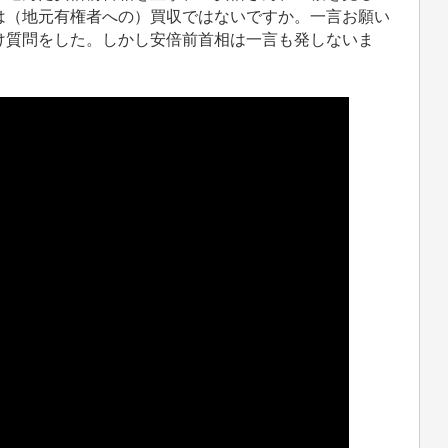
は（地元有権者への）買収ではないですか。一言お願い
け質問をした。しかし安倍前首相は一言も発しないま
。