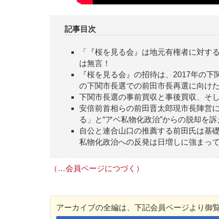
記事目次
「『桜を見る会』は地元有権者に対す
は無言！
『桜を見る会』の招待は、2017年の
の下関市長選での前田市長再選に向け
下関市長選の事前買収と事後買収、そし
安倍前首相らの前田晋太郎現市長陣営
る」と“アベ私物化政治”からの脱却を
自公と連合山口の推薦する前田氏は基
私物化政治への反発は日増しに強まっ
（…会員ページにつづく）
アーカイブの全編は、下記会員ページより御