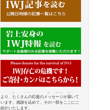
■■■■■■
IWJには、ご寄付・カンパをいただいた方々
より、たくさんの応援のメッセージが届いて
います。感謝を込めて、その一部をここにご
紹介いたします。
■■■■■■