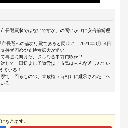
る市長選買収ではないですか」の問いかけに安倍前総理
下関市長選への論功行賞であると同時に、
2021年
3月14日
た支持者固めや支持者拡大が狙い！
て再選に向けた、さらなる事前買収か!?
に対して、田辺よし子陣営は「市民はみんな苦しんでい
訴えている！
礎票で上回るものの、菅政権（首相）に継承されたアベ
ている！
覧になれます。