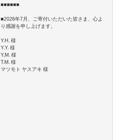
■2026年7月、ご寄付いただいた皆さま、心よ
り感謝を申し上げます。
Y.H. 様
Y.Y. 様
Y,M. 様
T.M. 様
マツモト ヤスアキ 様
マシオン 恵美香 様
岩井 祐子 様
吉村 隆子 様
新城 靖 様
青木 要 様
T.Y. 様
K.O. 様
Y.S. 様
Y.N. 様
y.m. 様
R.N. 様
J.M. 様