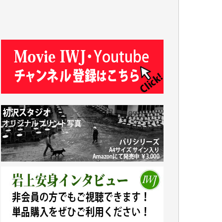
T.N. 様
Y.T. 様
T.K. 様
ASAKO TAKAESU 様
マシオン恵美香 様
平野智生 様
山本賢二 様
吉住俊昭 様
徳山匡 様
金 盛起 様
塩川 晃平 様
松本益美 様
井出 隆太 様
及川昭男 様
岩井祐子 様
藤田英之 様
藤岡比左志 様
井出 隆太 様
小池説夫 様