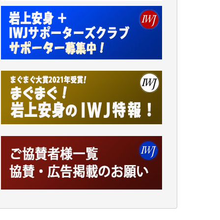
アオキカナメ 様
諸般の事情によりIWJ会費払えず今は非会員
です。市民側に立つ講演会にIWJのカメラマ
ンをよく拝見しております。コンテンツが失
われるのはあまりにもったいない。少しでも
お役立てください。（H.O.様）
今日、僅かですがカンパしました。（T.M.
様）
今日、僅かですがカンパしました。IWJの危
機を乗り切るには到底及ばない額ですが病気
の妻を抱えている私にとっては精一杯のカン
パです。
かねてよりIWJが発してきた膨大な取材記事
や解説記事、そして各界の方々とのインタビ
ューは大袈裟ではなく、極めて重要な知的財
産だと思っています。
Windows7の頃はIWJの動画もRealPlayerで録