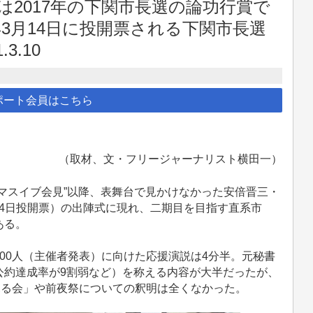
2017年の下関市長選の論功行賞で
年3月14日に投開票される下関市長選
3.10
ポート会員はこちら
（取材、文・フリージャーナリスト横田一）
マスイブ会見”以降、表舞台で見かけなかった安倍晋三・
月14日投開票）の出陣式に現れ、二期目を目指す直系市
ある。
00人（主催者発表）に向けた応援演説は4分半。元秘書
公約達成率が9割弱など）を称える内容が大半だったが、
見る会」や前夜祭についての釈明は全くなかった。