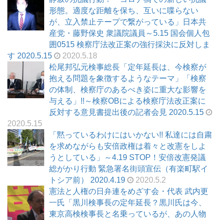
形態。適度な距離を保ち、互いに喋らない
が、立入禁止テープで繋がっている」日本共
産党・藤野保史 衆議院議員～5.15 国会個人包
囲0515 検察庁法改正案の強行採決に反対しま
す 2020.5.15
2020.5.18
松尾邦弘元検事総長「定年延長は、今検察が
抱える問題を象徴するようなテーマ」「検察
の体制、検察庁のあるべき姿に重大な影響を
与える」!!～検察OBによる検察庁法改正案に
反対する意見書提出後の記者会見 2020.5.15
2020.5.15
「黙っているわけにはいかない!! 私達には自粛
を求めながらも安倍政権は着々と改憲をしよ
うとしている」～4.19 STOP！安倍改憲発議
総がかり行動 緊急署名街頭宣伝（有楽町駅イ
トシア前） 2020.4.19
2020.5.2
憲法と人権の日弁連をめざす会・代表 武内更
一氏「黒川検事長の定年延長？黒川氏は今、
東京高検検事長と名乗っているが、あの人物