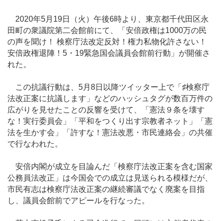
2020年5月19日（火）午後6時より、東京都千代田区永
田町の衆議院第二会館前にて、「安倍政権は1000万の民
の声を聞け！ 検察庁法改定反対！権力私物化許さない！
安倍政権退陣！5・19緊急国会議員会館前行動」が開催さ
れた。
この抗議行動は、5月8日以降ツイッター上で「♯検察庁
法改正案に抗議します」などのハッシュタグが数百万件の
広がりを見せたことの反響を受けて、「憲法９条を壊す
な！実行委員会」「平和をつくり出す宗教者ネット」「憲
法を生かす会」「許すな！憲法改悪・市民連絡会」の共催
で行なわれた。
安倍内閣が成立を目論んだ「検察庁法改正案を含む国家
公務員法改正」は今国会での成立は見送られる模様だが、
市民有志は検察庁法改正案の継続審議でなく廃案を目指
し、議員会館前でアピールを行なった。