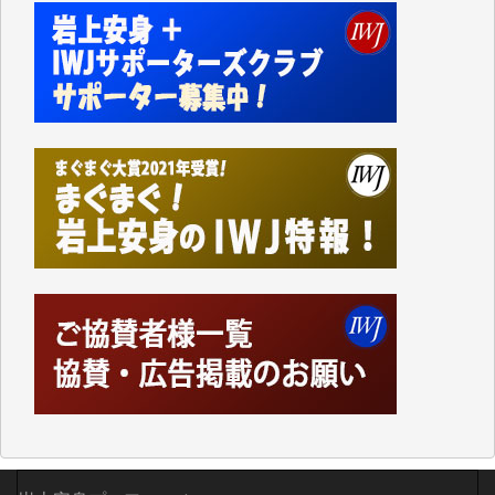
私にとっては精一杯のカンパです。
かねてよりIWJが発してきた膨大な取材記事や解説記
事、そして各界の方々とのインタビューは大袈裟では
なく、極めて重要な知的財産だと思っています。
Windows7の頃はIWJの動画もRealPlayerで録画でき
て、かなりの動画をDVDに焼きこんで保存していま
した。
しかし、それが出来なくなって以降はExcelなどを使
ってハイパーリンクを張り、重要と思われる記事にい
つでも簡単にアクセスできるようにして来ました。し
かし、それができるのもコンテンツがサーバーに保存
されているからこそのことであり、そのサーバーが使
えなくなってしまえば二度と視ることが出来なくなっ
てしまいます。
「何とかしなければ、何とかしてほしい。」と思いな
がらも前述した事情でどうにもならない自分の非力に
歯ぎしりするばかりです。（T.M.様）
いつもまともな報道、ありがとうございます。（新城