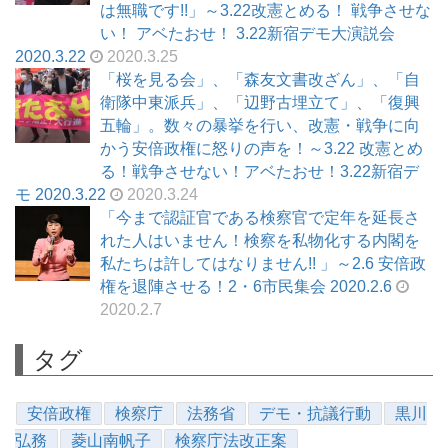
は無職です!!」～3.22改憲とめる！ 戦争させな
い！ アベたおせ！ 3.22新宿デモ大演説会
2020.3.22
2020.3.25
「桜を見る会」、「森友文書改ざん」、「自
衛隊中東派兵」、「辺野古埋立て」、「復興
五輪」。数々の暴挙を行い、改憲・戦争に向
かう安倍政権に怒りの声を！～3.22 改憲とめ
る！戦争させない！アベたおせ！3.22新宿デ
モ 2020.3.22
2020.3.24
「今まで認証官である検察官で定年を延長さ
れた人はいません！検察を私物化する内閣を
私たちは許してはなりません!! 」～2.6 安倍政
権を退陣させる！2・6市民集会 2020.2.6
2020.2.7
タグ
安倍政権
検察庁
法務省
デモ・抗議行動
黒川
弘務
菱山南帆子
検察庁法改正案