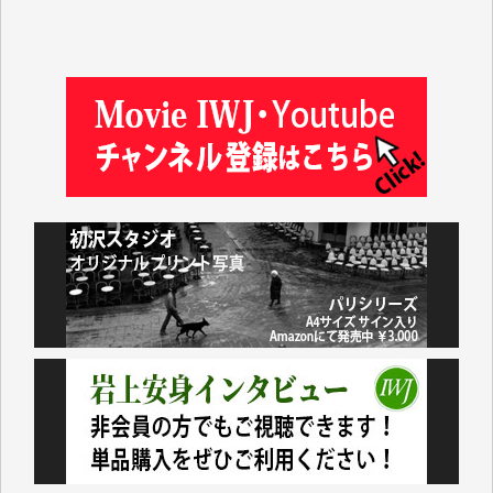
塩川 晃平 様
松本益美 様
井出 隆太 様
及川昭男 様
岩井祐子 様
藤田英之 様
藤岡比左志 様
井出 隆太 様
小池説夫 様
アオキカナメ 様
諸般の事情によりIWJ会費払えず今は非会員です。市
民側に立つ講演会にIWJのカメラマンをよく拝見して
おります。コンテンツが失われるのはあまりにもった
いない。少しでもお役立てください。（H.O.様）
今日、僅かですがカンパしました。（T.M.様）
今日、僅かですがカンパしました。IWJの危機を乗り
切るには到底及ばない額ですが病気の妻を抱えている