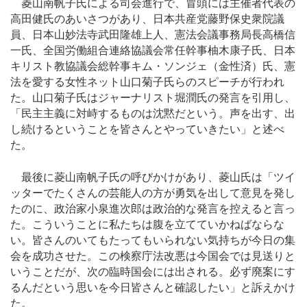
菱山南帆子氏による司会進行で、冒頭には主催者代表の
高田健氏のあいさつがあり、日本共産党藤野保史衆院議
員、日本山妙法寺武田隆雄上人、憲法会議事務局長高橋信
一氏、全国労働組合連絡協議会常任幹事柚木康子氏、日本
キリスト教協議会総幹事キム・ソンジェ（金性済）氏、憲
法を愛する女性ネット山口菊子氏らのスピーチが行われ
た。山口菊子氏はジャーナリスト堀潤氏の発言を引用し、
「民主主義に対峙するものは沈黙だという。声を出す、出
し続けるということを皆さんとやっていきたい」と述べ
た。
最後に菱山南帆子氏の呼びかけがあり、菱山氏は「ツイ
ッターでたくさんの芸能人の方が勇気を出して意見を発し
たのに、政治家小泉進次郎は政治的な発言を控えると言っ
た。こういうことに私たちは腹を立てていかねばならな
い。皆さんのいてもたってもいられない気持ちが今日の集
会を成功させた。この検察庁法改悪は今国会では見送りと
いうことだが、次の臨時国会には出される。必ず廃案にす
るんだという思いを今日皆さんと確認したい」と訴えかけ
た。