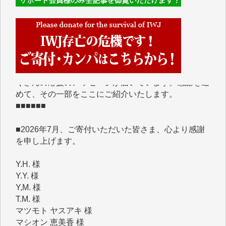
■■■■■■
IWJには、ご寄付・カンパをいただいた方々より、た
くさんの応援のメッセージが届いています。感謝を込
めて、その一部をここにご紹介いたします。
■■■■■■
■2026年7月、ご寄付いただいた皆さま、心より感謝
を申し上げます。
Y.H. 様
Y.Y. 様
Y,M. 様
T.M. 様
マツモト ヤスアキ 様
マシオン 恵美香 様
岩井 祐子 様
吉村 隆子 様