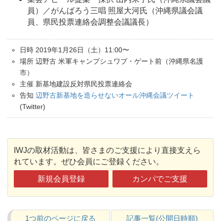
員）／がんばろう三唱 照屋大河氏（沖縄県議会議
員、県民投票連絡会調整会議議長）
日時 2019年1月26日（土）11:00〜
場所 辺野古 米軍キャンプシュワブ・ゲート前（沖縄県名護
市）
主催 新基地建設反対県民投票連絡会
告知
辺野古新基地を造らせないオール沖縄会議ツイート
(Twitter)
IWJの取材活動は、皆さまのご支援により直接支えら
れています。ぜひ会員にご登録ください。
新規会員登録
カンパでご支援
1つ前のページに戻る
記事一覧(公開日時順)