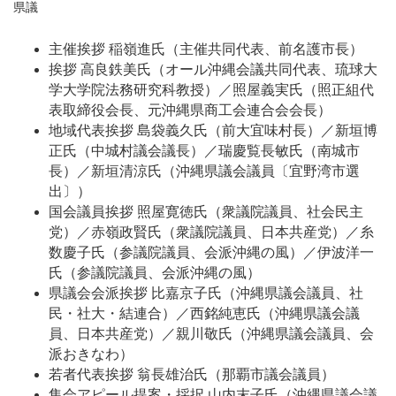
県議
主催挨拶 稲嶺進氏（主催共同代表、前名護市長）
挨拶 高良鉄美氏（オール沖縄会議共同代表、琉球大
学大学院法務研究科教授）／照屋義実氏（照正組代
表取締役会長、元沖縄県商工会連合会会長）
地域代表挨拶 島袋義久氏（前大宜味村長）／新垣博
正氏（中城村議会議長）／瑞慶覧長敏氏（南城市
長）／新垣清涼氏（沖縄県議会議員〔宜野湾市選
出〕）
国会議員挨拶 照屋寛徳氏（衆議院議員、社会民主
党）／赤嶺政賢氏（衆議院議員、日本共産党）／糸
数慶子氏（参議院議員、会派沖縄の風）／伊波洋一
氏（参議院議員、会派沖縄の風）
県議会会派挨拶 比嘉京子氏（沖縄県議会議員、社
民・社大・結連合）／西銘純恵氏（沖縄県議会議
員、日本共産党）／親川敬氏（沖縄県議会議員、会
派おきなわ）
若者代表挨拶 翁長雄治氏（那覇市議会議員）
集会アピール提案・採択 山内末子氏（沖縄県議会議