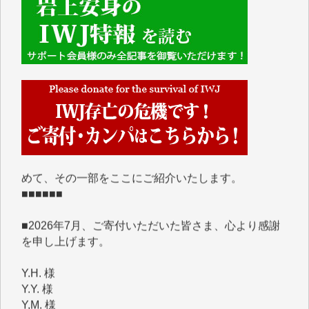
■■■■■■
IWJには、ご寄付・カンパをいただいた方々より、た
くさんの応援のメッセージが届いています。感謝を込
めて、その一部をここにご紹介いたします。
■■■■■■
■2026年7月、ご寄付いただいた皆さま、心より感謝
を申し上げます。
Y.H. 様
Y.Y. 様
Y,M. 様
T.M. 様
マツモト ヤスアキ 様