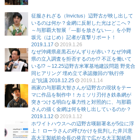
征服されざる（Invictus）辺野古が映し出して
いるのは何か？金網に反射した光はどこへ？
～与那覇大智展「―影を放さない―」を小野
坂元（はじめ）記者が直撃リポート！
2019.1.17
2019.1.26
なぜ沖縄県産黒石がんずりが赤い？なぜ沖縄
県の立入調査を拒否するのか!? 不正を働いて
いる!? ～12.25辺野古米軍基地建設問題 野党合
同ヒアリング 埋め立て承認撤回の“執行停
止”抗議 2018.12.25
2019.1.14
画家の与那覇大智さんが辺野古の現状をテー
マに作品を制作中！カミソリ刃付き鉄条網が
突きつける明白な暴力性と対照的に、与那覇
さんの描く金網は何を映し出しているのか？
2019.1.12
2019.1.12
ホワイトハウスへの辺野古嘆願署名が5位に浮
上！ ローラさんの呼びかけを批判した井川意
高大王製紙前会長の発言で広がる大王製紙商