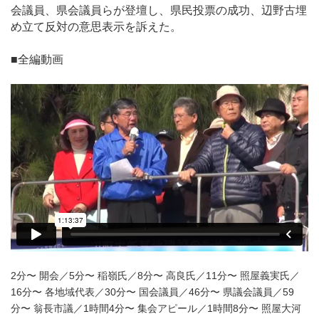
会議員、県会議員らが登壇し、県民投票の成功、辺野古埋
め立て反対の意思表示を訴えた。
■全編動画
2分〜 開会／5分〜 稲嶺氏／8分〜 高良氏／11分〜 照屋義実氏／
16分〜 各地域代表／30分〜 国会議員／46分〜 県議会議員／59
分〜 翁長市議／1時間4分〜 集会アピール／1時間8分〜 照屋大河