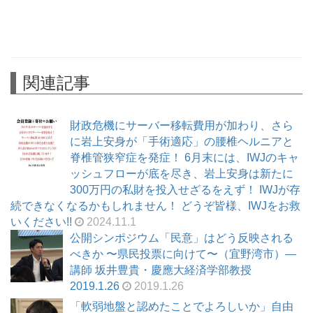
関連記事
財政危機にサーバー移転費用が加わり、さら
に岩上安身が「手術適応」の腰椎ヘルニアと
脊椎管狭窄症を発症！ 6月末には、IWJのキャ
ッシュフローが底を尽き、岩上安身は新たに
300万円の私財を投入せざるをえず！ IWJが存
続できなくなるかもしれません！ どうぞ皆様、IWJをお救
いください!!
2024.11.1
公開シンポジウム「民意」はどう反映される
べきか 〜県民投票に向けて〜（宜野湾市）―
講師 坂井豊貴・慶應大経済学部教授
2019.1.26
2019.1.26
「軟弱地盤と認めたことでよろしいか」自由