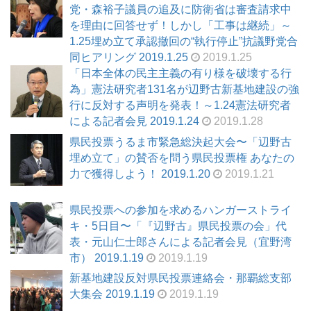
党・森裕子議員の追及に防衛省は審査請求中
を理由に回答せず！しかし「工事は継続」～
1.25埋め立て承認撤回の“執行停止”抗議野党合
同ヒアリング 2019.1.25
2019.1.25
「日本全体の民主主義の有り様を破壊する行
為」憲法研究者131名が辺野古新基地建設の強
行に反対する声明を発表！～1.24憲法研究者
による記者会見 2019.1.24
2019.1.28
県民投票うるま市緊急総決起大会〜「辺野古
埋め立て」の賛否を問う県民投票権 あなたの
力で獲得しよう！ 2019.1.20
2019.1.21
県民投票への参加を求めるハンガーストライ
キ・5日目〜「『辺野古』県民投票の会」代
表・元山仁士郎さんによる記者会見（宜野湾
市） 2019.1.19
2019.1.19
新基地建設反対県民投票連絡会・那覇総支部
大集会 2019.1.19
2019.1.19