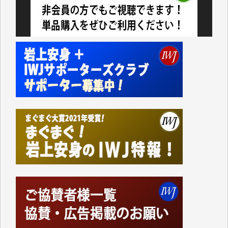
今日、僅かですがカンパしました。IWJの危機を乗り
切るには到底及ばない額ですが病気の妻を抱えている
私にとっては精一杯のカンパです。
かねてよりIWJが発してきた膨大な取材記事や解説記
事、そして各界の方々とのインタビューは大袈裟では
なく、極めて重要な知的財産だと思っています。
Windows7の頃はIWJの動画もRealPlayerで録画でき
て、かなりの動画をDVDに焼きこんで保存していま
した。
しかし、それが出来なくなって以降はExcelなどを使
ってハイパーリンクを張り、重要と思われる記事にい
つでも簡単にアクセスできるようにして来ました。し
かし、それができるのもコンテンツがサーバーに保存
されているからこそのことであり、そのサーバーが使
えなくなってしまえば二度と視ることが出来なくなっ
てしまいます。
「何とかしなければ、何とかしてほしい。」と思いな
がらも前述した事情でどうにもならない自分の非力に