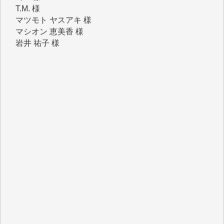
マシオン 恵美香 様
岩井 祐子 様
吉村 隆子 様
新城 靖 様
青木 要 様
T.Y. 様
K.O. 様
Y.S. 様
Y.N. 様
y.m. 様
R.N. 様
J.M. 様
T.N. 様
Y.T. 様
T.K. 様
ASAKO TAKAESU 様
マシオン恵美香 様
平野智生 様
山本賢二 様