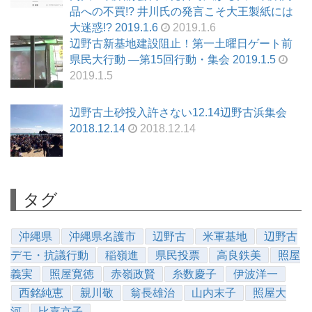
品への不買!? 井川氏の発言こそ大王製紙には
大迷惑!? 2019.1.6
2019.1.6
辺野古新基地建設阻止！第一土曜日ゲート前
県民大行動 ―第15回行動・集会 2019.1.5
2019.1.5
辺野古土砂投入許さない12.14辺野古浜集会
2018.12.14
2018.12.14
タグ
沖縄県
沖縄県名護市
辺野古
米軍基地
辺野古
デモ・抗議行動
稲嶺進
県民投票
高良鉄美
照屋
義実
照屋寛徳
赤嶺政賢
糸数慶子
伊波洋一
西銘純恵
親川敬
翁長雄治
山内末子
照屋大
河
比嘉京子