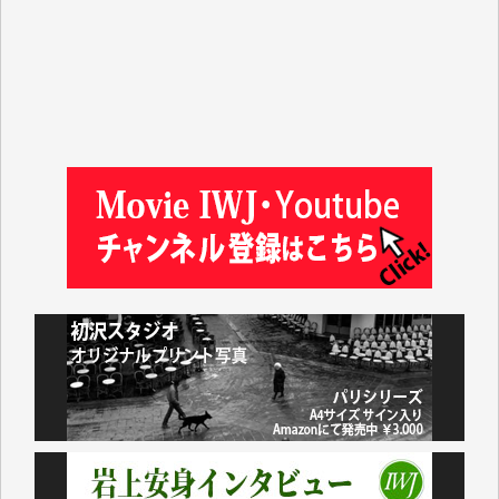
吉住俊昭 様
徳山匡 様
金 盛起 様
塩川 晃平 様
松本益美 様
井出 隆太 様
及川昭男 様
岩井祐子 様
藤田英之 様
藤岡比左志 様
井出 隆太 様
小池説夫 様
アオキカナメ 様
諸般の事情によりIWJ会費払えず今は非会員です。市
民側に立つ講演会にIWJのカメラマンをよく拝見して
おります。コンテンツが失われるのはあまりにもった
いない。少しでもお役立てください。（H.O.様）
今日、僅かですがカンパしました。（T.M.様）