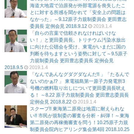
海道大地震で泊原発が外部電源を喪失したこ
とに対する所感を聞かれて「安全上の問題は
なかった」～9.12原子力規制委員会 更田豊志
委員長 定例会見 2018.9.12
2019.1.4
「自らの言葉で信頼されなければいけな
い！」と更田委員長。トリチウム汚染水放出
に向けた公聴会を受け、東電がいまだに国の
判断を待ちますという姿勢に対して～9.5原子
力規制委員会 更田豊志委員長 定例会見
2018.9.5
2019.1.4
「なんであんなグダグダなんだ!! 」「たるんで
ないのかぁ!? 」 東電福島第一原子力発電所3
号機の燃料取り出しについて更田委員長吠え
る！ ～8.22 原子力規制委員会 更田豊志委員長
定例会見 2018.8.22
2019.1.4
スクープ!! 東海第二原発は地震に耐えられな
い!! 市民が規制委の審査を分析・糾弾！～東海
第二原発の再稼働審査を問う！10.25原子力規
制委員会院内ヒアリング集会第4回 2018.10.25