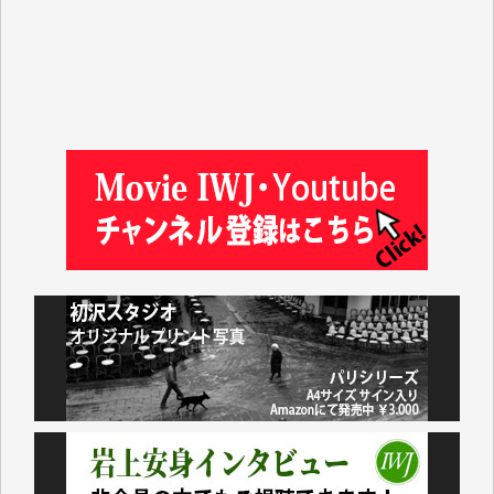
徳山匡 様
金 盛起 様
塩川 晃平 様
松本益美 様
井出 隆太 様
及川昭男 様
岩井祐子 様
藤田英之 様
藤岡比左志 様
井出 隆太 様
小池説夫 様
アオキカナメ 様
諸般の事情によりIWJ会費払えず今は非会員です。市
民側に立つ講演会にIWJのカメラマンをよく拝見して
おります。コンテンツが失われるのはあまりにもった
いない。少しでもお役立てください。（H.O.様）
今日、僅かですがカンパしました。（T.M.様）