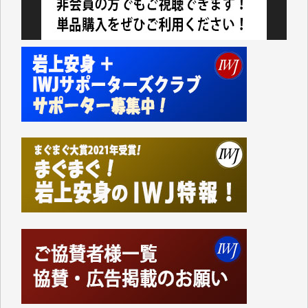
今日、僅かですがカンパしました。IWJの危機を乗り
切るには到底及ばない額ですが病気の妻を抱えている
私にとっては精一杯のカンパです。
かねてよりIWJが発してきた膨大な取材記事や解説記
事、そして各界の方々とのインタビューは大袈裟では
なく、極めて重要な知的財産だと思っています。
Windows7の頃はIWJの動画もRealPlayerで録画でき
て、かなりの動画をDVDに焼きこんで保存していま
した。
しかし、それが出来なくなって以降はExcelなどを使
ってハイパーリンクを張り、重要と思われる記事にい
つでも簡単にアクセスできるようにして来ました。し
かし、それができるのもコンテンツがサーバーに保存
されているからこそのことであり、そのサーバーが使
えなくなってしまえば二度と視ることが出来なくなっ
てしまいます。
「何とかしなければ、何とかしてほしい。」と思いな
がらも前述した事情でどうにもならない自分の非力に
歯ぎしりするばかりです。（T.M.様）