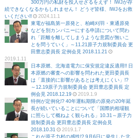
300万円の私財を投入せざるをえず！ IWJが存
続できなくなるかもしれません！ どうぞ皆様、IWJをお救
いください!!
2024.11.1
東電が福島第一原発と、柏崎刈羽・東通原発
などを別カンパニーにする申請について問わ
れ「距離を離してしまうような意図が無いこ
とを問うていく」～11.21原子力規制委員会 更
田豊志委員長 定例会見 2018.11.21
2019.1.11
日本原燃、北海道電力に保安規定違反適用!! 日
本原燃の審査への影響を問われた更田委員長
は「直接的に影響があるとは考えにくい」!?
～12.19原子力規制委員会 更田豊志委員長 定
例会見 2018.12.19
2019.1.9
特例が定例化!? 40年運転期限の原発の20年延
長が続いていることについて「国際的相場観
に照らして概ねよく観られる」10.31～原子力
規制委員会 更田豊志委員長 定例会見
2018.10.31
2019.1.7
これが原子力村の感性!? 9月6日に発生した北