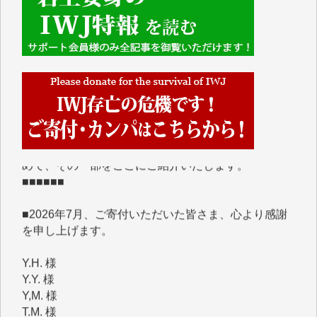
■■■■■■
IWJには、ご寄付・カンパをいただいた方々より、た
くさんの応援のメッセージが届いています。感謝を込
めて、その一部をここにご紹介いたします。
■■■■■■
■2026年7月、ご寄付いただいた皆さま、心より感謝
を申し上げます。
Y.H. 様
Y.Y. 様
Y,M. 様
T.M. 様
マツモト ヤスアキ 様
マシオン 恵美香 様