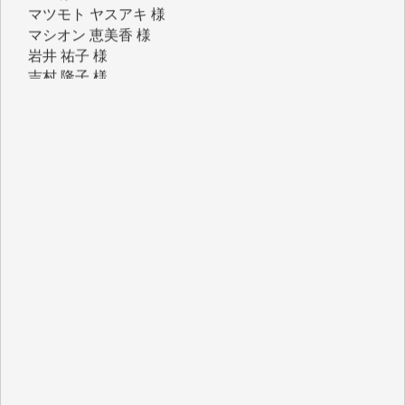
岩井 祐子 様
吉村 隆子 様
新城 靖 様
青木 要 様
T.Y. 様
K.O. 様
Y.S. 様
Y.N. 様
y.m. 様
R.N. 様
J.M. 様
T.N. 様
Y.T. 様
T.K. 様
ASAKO TAKAESU 様
マシオン恵美香 様
平野智生 様
山本賢二 様
吉住俊昭 様