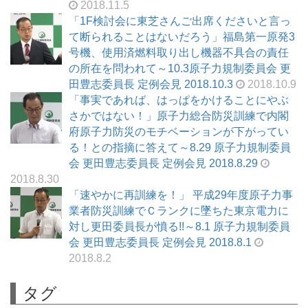
2018.11.5
「1F検討会に東芝さんご出席くださいと言っ
て断られることはないだろう」福島第一原発3
号機、使用済燃料取り出し機器不具合の責任
の所在を問われて～10.3原子力規制委員会 更
田豊志委員長 定例会見 2018.10.3
2018.10.9
「事実であれば、はっぱをかけることにやぶ
さかではない！」原子力総合防災訓練で内閣
府原子力防災のモチベーションが下がってい
る！との指摘に答えて～8.29 原子力規制委員
会 更田豊志委員長 定例会見 2018.8.29
2018.8.30
「速やかに再訓練を！」 平成29年度原子力事
業者防災訓練でＣランクに墜ちた東京電力に
対し更田委員長が憤る!!～8.1 原子力規制委員
会 更田豊志委員長 定例会見 2018.8.1
2018.8.2
タグ