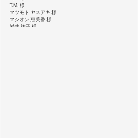
マシオン 恵美香 様
岩井 祐子 様
吉村 隆子 様
新城 靖 様
青木 要 様
T.Y. 様
K.O. 様
Y.S. 様
Y.N. 様
y.m. 様
R.N. 様
J.M. 様
T.N. 様
Y.T. 様
T.K. 様
ASAKO TAKAESU 様
マシオン恵美香 様
平野智生 様
山本賢二 様