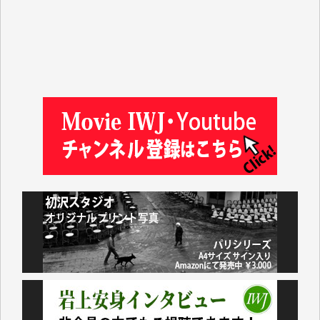
吉住俊昭 様
徳山匡 様
金 盛起 様
塩川 晃平 様
松本益美 様
井出 隆太 様
及川昭男 様
岩井祐子 様
藤田英之 様
藤岡比左志 様
井出 隆太 様
小池説夫 様
アオキカナメ 様
諸般の事情によりIWJ会費払えず今は非会員です。市
民側に立つ講演会にIWJのカメラマンをよく拝見して
おります。コンテンツが失われるのはあまりにもった
いない。少しでもお役立てください。（H.O.様）