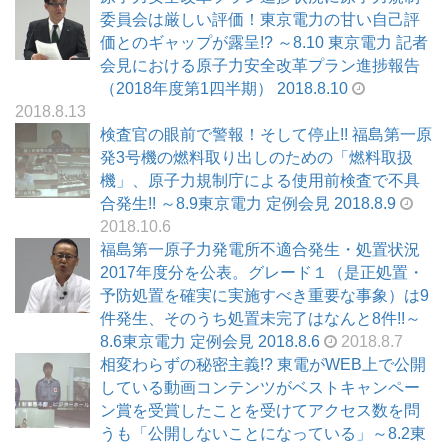
委員会は厳しい評価！東京電力の甘い自己評
価とのギャップが露呈!? ～8.10 東京電力 記者
会見における原子力安全改革プラン進捗報告
（2018年度第1四半期） 2018.8.10
2018.8.13
検査官の眼前で警報！そして停止!! 福島第一原
発3号機の燃料取り出しのための「燃料取扱
機」、原子力規制庁による使用前検査で不具
合発生!! ～8.9東京電力 定例会見 2018.8.9
2018.10.6
福島第一原子力発電所不適合発生・処置状況
2017年度分を公表。グレード１（是正処置・
予防処置を確実に実施すべき重要な事象）は9
件発生、そのうち処置未完了はなんと8件!!～
8.6東京電力 定例会見 2018.8.6
2018.8.7
相変わらずの秘密主義!? 東電がWEB上で公開
している動画コンテンツがベストキャンペー
ン賞を受賞したことを受けてアクセス数を問
うも「公開しないことになっている」～8.2東