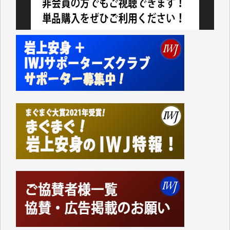
今日、僅かですがカンパしました。（T.M.様）
今日、僅かですがカンパしました。IWJの危機を乗り
切るには到底及ばない額ですが病気の妻を抱えている
私にとっては精一杯のカンパです。
かねてよりIWJが発してきた膨大な取材記事や解説記
事、そして各界の方々とのインタビューは大袈裟では
なく、極めて重要な知的財産だと思っています。
Windows7の頃はIWJの動画もRealPlayerで録画でき
て、かなりの動画をDVDに焼きこんで保存していま
した。
しかし、それが出来なくなって以降はExcelなどを使
ってハイパーリンクを張り、重要と思われる記事にい
つでも簡単にアクセスできるようにして来ました。し
かし、それができるのもコンテンツがサーバーに保存
されているからこそのことであり、そのサーバーが使
えなくなってしまえば二度と視ることが出来なくなっ
てしまいます。
「何とかしなければ、何とかしてほしい。」と思いな
がらも前述した事情でどうにもならない自分の非力に