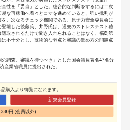
安全性を「妥当」とした。総合的な判断をするには二次
安易な再稼働へ着々とコマを進めていると、強い批判が
書を、次なるチェック機関である、原子力安全委員会に
で登壇した後藤氏、井野氏は、過去のストレステスト聴
は聴取されるだけで聞き入れられることはなく、福島第
価は不十分とし、技術的な弱点と審議の進め方の問題点
の調査、審議を待つべき」とした国会議員署名47名分
経済産業省職員に提出された。
単品購入より御覧になれます。
新規会員登録
330円 (会員以外)