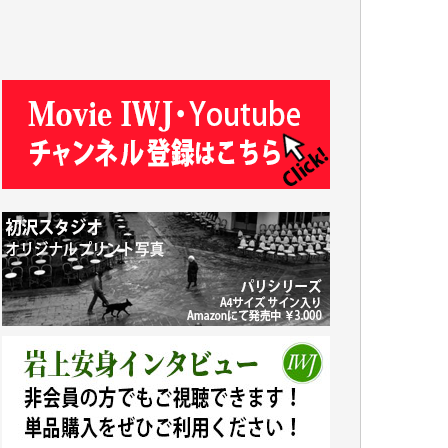
y.m. 様
R.N. 様
J.M. 様
T.N. 様
Y.T. 様
T.K. 様
ASAKO TAKAESU 様
マシオン恵美香 様
平野智生 様
山本賢二 様
吉住俊昭 様
徳山匡 様
金 盛起 様
塩川 晃平 様
松本益美 様
井出 隆太 様
及川昭男 様
岩井祐子 様
藤田英之 様
藤岡比左志 様