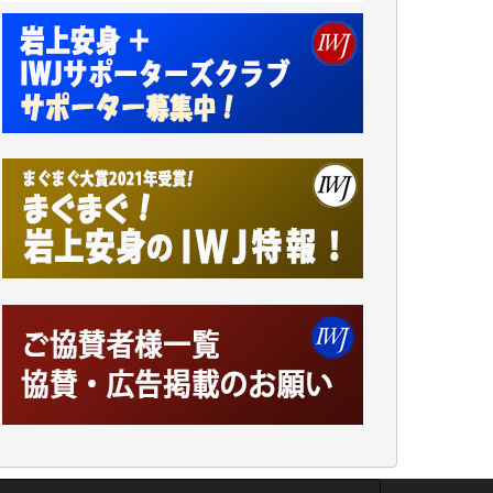
井出 隆太 様
小池説夫 様
アオキカナメ 様
諸般の事情によりIWJ会費払えず今は非会員
です。市民側に立つ講演会にIWJのカメラマ
ンをよく拝見しております。コンテンツが失
われるのはあまりにもったいない。少しでも
お役立てください。（H.O.様）
今日、僅かですがカンパしました。（T.M.
様）
今日、僅かですがカンパしました。IWJの危
機を乗り切るには到底及ばない額ですが病気
の妻を抱えている私にとっては精一杯のカン
パです。
かねてよりIWJが発してきた膨大な取材記事
や解説記事、そして各界の方々とのインタビ