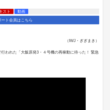
キスト
動画
ポート会員はこちら
（IWJ・ぎぎまき）
で行われた「大飯原発3・４号機の再稼動に待った！ 緊急