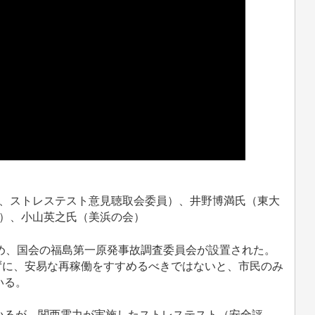
、ストレステスト意見聴取会委員）、井野博満氏（東大
）、小山英之氏（美浜の会）
め、国会の福島第一原発事故調査委員会が設置された。
たずに、安易な再稼働をすすめるべきではないと、市民のみ
いる。
るが、関西電力が実施したストレステスト（安全評