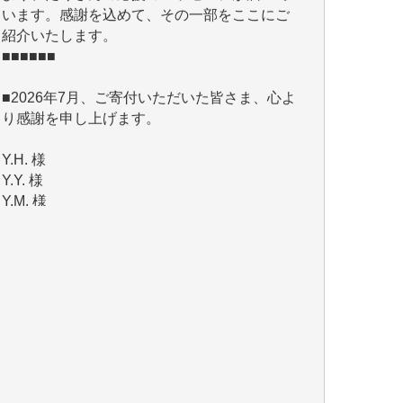
■■■■■■
■2026年7月、ご寄付いただいた皆さま、心よ
り感謝を申し上げます。
Y.H. 様
Y.Y. 様
Y,M. 様
T.M. 様
マツモト ヤスアキ 様
マシオン 恵美香 様
岩井 祐子 様
吉村 隆子 様
新城 靖 様
青木 要 様
T.Y. 様
K.O. 様
Y.S. 様
Y.N. 様