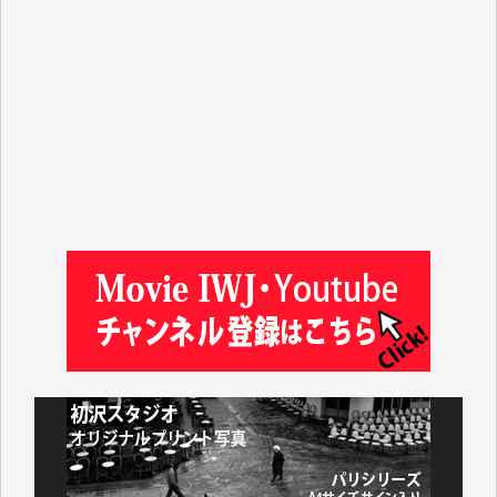
ASAKO TAKAESU 様
マシオン恵美香 様
平野智生 様
山本賢二 様
吉住俊昭 様
徳山匡 様
金 盛起 様
塩川 晃平 様
松本益美 様
井出 隆太 様
及川昭男 様
岩井祐子 様
藤田英之 様
藤岡比左志 様
井出 隆太 様
小池説夫 様
アオキカナメ 様
諸般の事情によりIWJ会費払えず今は非会員です。市