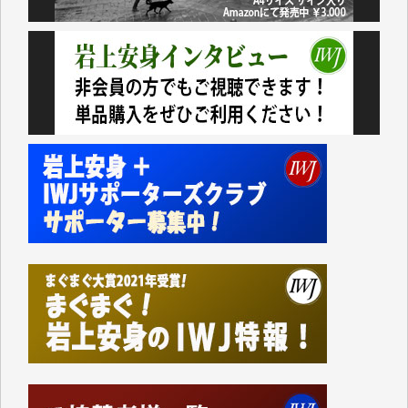
民側に立つ講演会にIWJのカメラマンをよく拝見して
おります。コンテンツが失われるのはあまりにもった
いない。少しでもお役立てください。（H.O.様）
今日、僅かですがカンパしました。（T.M.様）
今日、僅かですがカンパしました。IWJの危機を乗り
切るには到底及ばない額ですが病気の妻を抱えている
私にとっては精一杯のカンパです。
かねてよりIWJが発してきた膨大な取材記事や解説記
事、そして各界の方々とのインタビューは大袈裟では
なく、極めて重要な知的財産だと思っています。
Windows7の頃はIWJの動画もRealPlayerで録画でき
て、かなりの動画をDVDに焼きこんで保存していま
した。
しかし、それが出来なくなって以降はExcelなどを使
ってハイパーリンクを張り、重要と思われる記事にい
つでも簡単にアクセスできるようにして来ました。し
かし、それができるのもコンテンツがサーバーに保存
されているからこそのことであり、そのサーバーが使