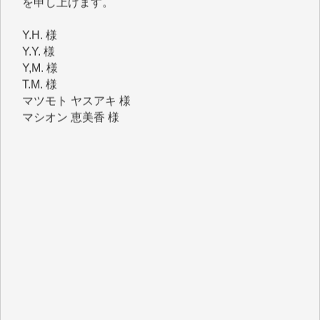
Y.H. 様
Y.Y. 様
Y,M. 様
T.M. 様
マツモト ヤスアキ 様
マシオン 恵美香 様
岩井 祐子 様
吉村 隆子 様
新城 靖 様
青木 要 様
T.Y. 様
K.O. 様
Y.S. 様
Y.N. 様
y.m. 様
R.N. 様
J.M. 様
T.N. 様
Y.T. 様
T.K. 様