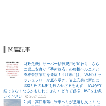
関連記事
財政危機にサーバー移転費用が加わり、さら
に岩上安身が「手術適応」の腰椎ヘルニアと
脊椎管狭窄症を発症！ 6月末には、IWJのキャ
ッシュフローが底を尽き、岩上安身は新たに
300万円の私財を投入せざるをえず！ IWJが存
続できなくなるかもしれません！ どうぞ皆様、IWJをお救
いください!!
2024.11.1
沖縄・高江集落に米軍ヘリが墜落し炎上！ な