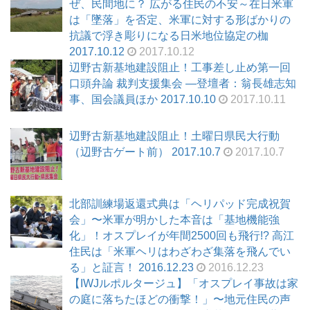
ぜ、民間地に？ 広がる住民の不安～在日米軍
は「墜落」を否定、米軍に対する形ばかりの
抗議で浮き彫りになる日米地位協定の枷
2017.10.12
2017.10.12
辺野古新基地建設阻止！工事差し止め第一回
口頭弁論 裁判支援集会 ―登壇者：翁長雄志知
事、国会議員ほか 2017.10.10
2017.10.11
辺野古新基地建設阻止！土曜日県民大行動
（辺野古ゲート前） 2017.10.7
2017.10.7
北部訓練場返還式典は「ヘリパッド完成祝賀
会」〜米軍が明かした本音は「基地機能強
化」！オスプレイが年間2500回も飛行!? 高江
住民は「米軍ヘリはわざわざ集落を飛んでい
る」と証言！ 2016.12.23
2016.12.23
【IWJルポルタージュ】「オスプレイ事故は家
の庭に落ちたほどの衝撃！」〜地元住民の声