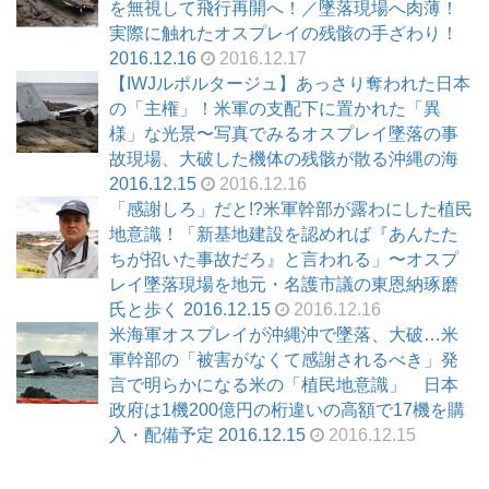
を無視して飛行再開へ！／墜落現場へ肉薄！
実際に触れたオスプレイの残骸の手ざわり！
2016.12.16
2016.12.17
【IWJルポルタージュ】あっさり奪われた日本
の「主権」！米軍の支配下に置かれた「異
様」な光景〜写真でみるオスプレイ墜落の事
故現場、大破した機体の残骸が散る沖縄の海
2016.12.15
2016.12.16
「感謝しろ」だと!?米軍幹部が露わにした植民
地意識！「新基地建設を認めれば『あんたた
ちが招いた事故だろ』と言われる」〜オスプ
レイ墜落現場を地元・名護市議の東恩納琢磨
氏と歩く 2016.12.15
2016.12.16
米海軍オスプレイが沖縄沖で墜落、大破…米
軍幹部の「被害がなくて感謝されるべき」発
言で明らかになる米の「植民地意識」 日本
政府は1機200億円の桁違いの高額で17機を購
入・配備予定 2016.12.15
2016.12.15