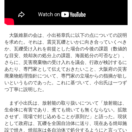
大阪維新の会は、小出裕章氏に以下の点についての説明
を求めた。それは、震災瓦礫といかに向き合っていくべき
か、瓦礫受け入れを前提とした場合の今後の課題（数値的
な目安、焼却灰の処分上の課題、海面処分の可否など）、
さらに、災害廃棄物の受け入れを議会、行政が検討するに
あたり、専門家として伝えておきたいこと、大阪府の災害
廃棄物処理指針について、専門家の立場からの指摘が欲し
いというものであった。これに基づいて、小出氏は一つず
つ丁寧に説明した。
まず小出氏は、放射能の取り扱いについて「放射能は、
生命体に有害であり、煮ても焼いても無くならない。拡散
させず、現場で封じ込めることが原則だ」と語った。現状
として政府は、瓦礫を全国自治体に送り、現在ある焼却施
設で焼き、焼却灰は各自治体で処分するようにと言ってい