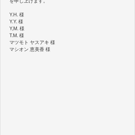
Y.H. 様
Y.Y. 様
Y,M. 様
T.M. 様
マツモト ヤスアキ 様
マシオン 恵美香 様
岩井 祐子 様
吉村 隆子 様
新城 靖 様
青木 要 様
T.Y. 様
K.O. 様
Y.S. 様
Y.N. 様
y.m. 様
R.N. 様
J.M. 様
T.N. 様
Y.T. 様