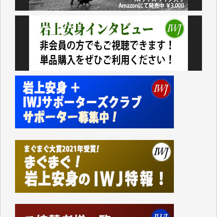
民側に立つ講演会にIWJのカメラマンをよく拝見して
おります。コンテンツが失われるのはあまりにもった
いない。少しでもお役立てください。（H.O.様）
今日、僅かですがカンパしました。（T.M.様）
今日、僅かですがカンパしました。IWJの危機を乗り
切るには到底及ばない額ですが病気の妻を抱えている
私にとっては精一杯のカンパです。
かねてよりIWJが発してきた膨大な取材記事や解説記
事、そして各界の方々とのインタビューは大袈裟では
なく、極めて重要な知的財産だと思っています。
Windows7の頃はIWJの動画もRealPlayerで録画でき
て、かなりの動画をDVDに焼きこんで保存していま
した。
しかし、それが出来なくなって以降はExcelなどを使
ってハイパーリンクを張り、重要と思われる記事にい
つでも簡単にアクセスできるようにして来ました。し
かし、それができるのもコンテンツがサーバーに保存