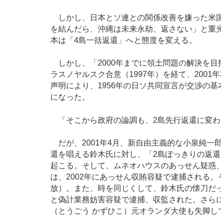
しかし、日本とソ連との関係改善を嫌った米国
を結んだら、沖縄は未来永劫、返さない」と重
本は「4島一括返還」へと態度を変える。
しかし、「2000年までに領土問題の解決を
ラスノヤルスク合意（1997年）を経て、200
声明により、1956年の日ソ共同宣言が交渉の
になった。
「そこから政府の論調も、2島先行返還に変わ
だが、2001年4月、新自由主義的な小泉純一
還を唱える鈴木氏に対し、「2島ぽっきりの返
起こる。そして、ムネオハウスのあっせん疑惑
は、2002年にあっせん収賄容疑で逮捕される。
放）。また、時を同じくして、鈴木氏の懐刀だ
と偽計業務妨害容疑で逮捕、収監された。さら
（とうごう かずひこ）元オランダ大使も失脚し