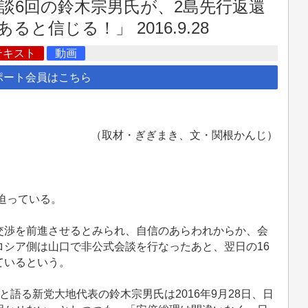
談6回の鈴木宗男氏が、2島先行返還
信じる！」 2016.9.28
テキスト
動画
ポート会員はこちら
（取材・ぎぎまき、文・関根かんじ）
迫っている。
渉を前進させるとみられ、自信のあらわれからか、会
シア側は山口で非公式会談を行なったあと、翌日の16
ているという。
語る新党大地代表の鈴木宗男氏は2016年9月28日、日