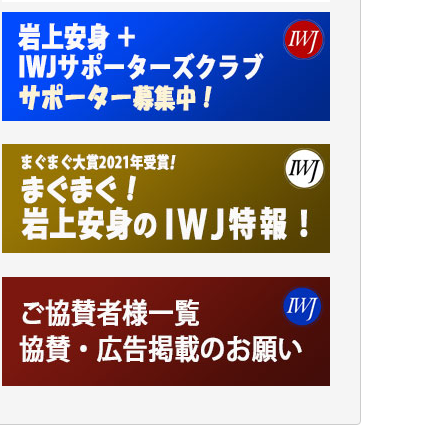
アオキカナメ 様
諸般の事情によりIWJ会費払えず今は非会員
です。市民側に立つ講演会にIWJのカメラマ
ンをよく拝見しております。コンテンツが失
われるのはあまりにもったいない。少しでも
お役立てください。（H.O.様）
今日、僅かですがカンパしました。（T.M.
様）
今日、僅かですがカンパしました。IWJの危
機を乗り切るには到底及ばない額ですが病気
の妻を抱えている私にとっては精一杯のカン
パです。
かねてよりIWJが発してきた膨大な取材記事
や解説記事、そして各界の方々とのインタビ
ューは大袈裟ではなく、極めて重要な知的財
産だと思っています。