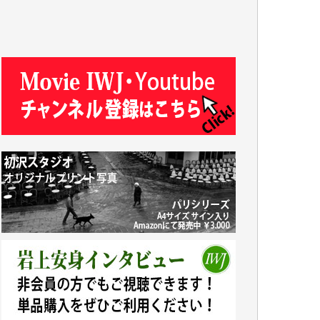
J.M. 様
T.N. 様
Y.T. 様
T.K. 様
ASAKO TAKAESU 様
マシオン恵美香 様
平野智生 様
山本賢二 様
吉住俊昭 様
徳山匡 様
金 盛起 様
塩川 晃平 様
松本益美 様
井出 隆太 様
及川昭男 様
岩井祐子 様
藤田英之 様
藤岡比左志 様
井出 隆太 様
小池説夫 様