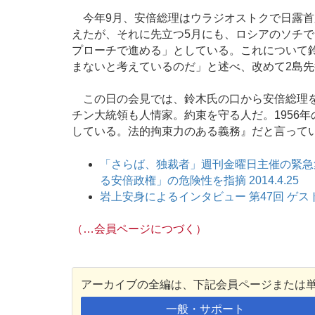
今年9月、安倍総理はウラジオストクで日露首
えたが、それに先立つ5月にも、ロシアのソチ
プローチで進める」としている。これについて
まないと考えているのだ」と述べ、改めて2島
この日の会見では、鈴木氏の口から安倍総理を
チン大統領も人情家。約束を守る人だ。1956
している。法的拘束力のある義務』だと言って
「さらば、独裁者」週刊金曜日主催の緊急
る安倍政権」の危険性を指摘 2014.4.25
岩上安身によるインタビュー 第47回 ゲスト 
（…会員ページにつづく）
アーカイブの全編は、下記会員ページまたは
一般・サポート