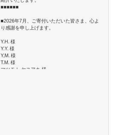
■2026年7月、ご寄付いただいた皆さま、心よ
り感謝を申し上げます。
Y.H. 様
Y.Y. 様
Y,M. 様
T.M. 様
マツモト ヤスアキ 様
マシオン 恵美香 様
岩井 祐子 様
吉村 隆子 様
新城 靖 様
青木 要 様
T.Y. 様
K.O. 様
Y.S. 様
Y.N. 様
y.m. 様
R.N. 様