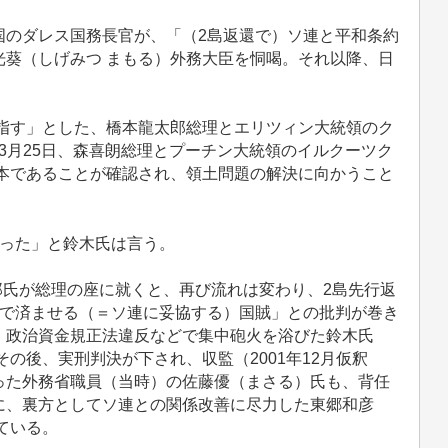
のダレス国務長官が、「（2島返還で）ソ連と平和条約
光葵（しげみつ まもる）外務大臣を恫喝。それ以降、日
目指す」とした、橋本龍太郎総理とエリツィン大統領のク
1年3月25日、森喜朗総理とプーチン大統領のイルクーツク
基本であることが確認され、領土問題の解決に向かうこと
った」と鈴木氏は言う。
郎氏が総理の座に就くと、再び流れは変わり、2島先行返
還で済ませる（＝ソ連に妥協する）国賊」との批判が巻き
、政治資金規正法違反などで集中砲火を浴びた鈴木氏
その後、実刑判決が下され、収監（2001年12月仮釈
った外務省職員（当時）の佐藤優（まさる）氏も、背任
に、裏方としてソ連との関係改善に尽力した東郷和彦
ている。