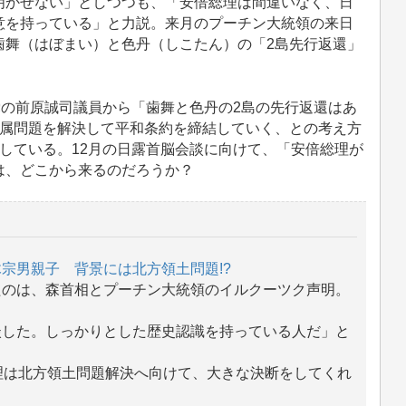
明かせない」としつつも、「安倍総理は間違いなく、日
意を持っている」と力説。来月のプーチン大統領の来日
歯舞（はぼまい）と色丹（しこたん）の「2島先行返還」
党の前原誠司議員から「歯舞と色丹の2島の先行返還はあ
帰属問題を解決して平和条約を締結していく、との考え方
している。12月の日露首脳会談に向けて、「安倍総理が
は、どこから来るのだろうか？
宗男親子 背景には北方領土問題!?
たのは、森首相とプーチン大統領のイルクーツク声明。
！
談した。しっかりとした歴史認識を持っている人だ」と
理は北方領土問題解決へ向けて、大きな決断をしてくれ