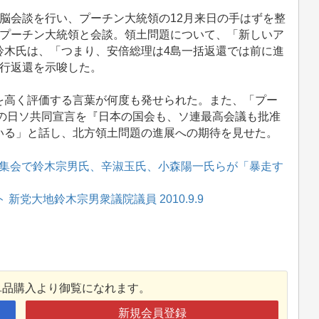
脳会談を行い、プーチン大統領の12月来日の手はずを整
でプーチン大統領と会談。領土問題について、「新しいア
鈴木氏は、「つまり、安倍総理は4島一括返還では前に進
先行返還を示唆した。
高く評価する言葉が何度も発せられた。また、「プー
年の日ソ共同宣言を『日本の国会も、ソ連最高会議も批准
いる」と話し、北方領土問題の進展への期待を見せた。
集会で鈴木宗男氏、辛淑玉氏、小森陽一氏らが「暴走す
新党大地鈴木宗男衆議院議員 2010.9.9
単品購入より御覧になれます。
新規会員登録