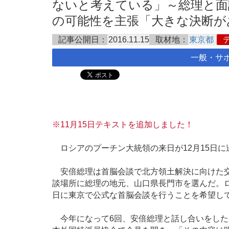
ないと考えている」～総理と面
の可能性を主張「大きな決断があると
記事公開日：
2016.11.15
取材地：
東京都
一般・サ
※11月15日テキストを追加しました！
ロシアのプーチン大統領の来日が12月15日に
安倍総理は首脳会談で北方領土解決に向けた交
談場所に総理の地元、山口県長門市を選んだ。ロ
日に東京で公式な首脳会談を行うことを希望し
今年になって6回、安倍総理と話し合いをしたと