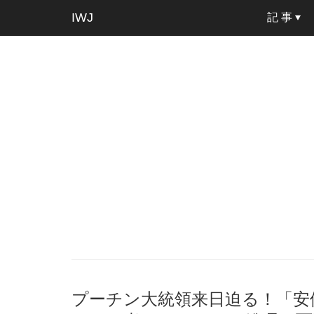
IWJ
記 事
プーチン大統領来日迫る！「安