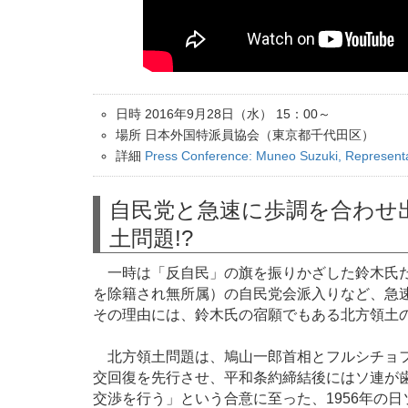
日時 2016年9月28日（水） 15：00～
場所 日本外国特派員協会（東京都千代田区）
詳細
Press Conference: Muneo Suzuki, Represent
自民党と急速に歩調を合わせ
土問題!?
一時は「反自民」の旗を振りかざした鈴木氏だっ
を除籍され無所属）の自民党会派入りなど、急
その理由には、鈴木氏の宿願でもある北方領土
北方領土問題は、鳩山一郎首相とフルシチョフ
交回復を先行させ、平和条約締結後にはソ連が
交渉を行う」という合意に至った、1956年の