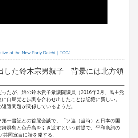
ative of the New Party Daichi｜FCCJ
出した鈴木宗男親子 背景には北方領
たが、娘の鈴木貴子衆議院議員（2016年3月、民主党
速に自民党と歩調を合わせ出したことは記憶に新しい。
の返還問題が関係しているようだ。
第一書記との首脳会談で、「ソ連（当時）と日本の国
歯舞群島と色丹島を引き渡すという前提で、平和条約の
日ソ共同宣言に端を発する。