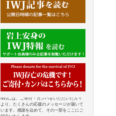
■■■■■■
IWJには、ご寄付・カンパをいただいた方々
より、たくさんの応援のメッセージが届いて
います。感謝を込めて、その一部をここにご
紹介いたします。
■■■■■■