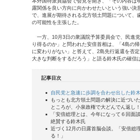
本外国特派員協会で会見を開き、「その内容は
露関係を良い方向に向かわせたいという強い決
で、進展が期待される北方領土問題について、
の可能性を主張した。
一方、10月3日の衆議院予算委員会で、民進
り得るのか」と問われた安倍首相は、「4島の
に変わりがない」と答えて、2島先行返還を否定
大きな判断をするだろう」と語る鈴木氏の確信
記事目次
自民党と急速に歩調を合わせ出した鈴木
もっとも北方領土問題の解決に近づい
ところが、小泉政権で大どんでん返し
「安倍総理とは、今年になって６回面
絶賛する鈴木氏
近づく12月の日露首脳会談。「安倍総
る！」