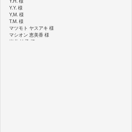
Y,M. 様
T.M. 様
マツモト ヤスアキ 様
マシオン 恵美香 様
岩井 祐子 様
吉村 隆子 様
新城 靖 様
青木 要 様
T.Y. 様
K.O. 様
Y.S. 様
Y.N. 様
y.m. 様
R.N. 様
J.M. 様
T.N. 様
Y.T. 様
T.K. 様
ASAKO TAKAESU 様