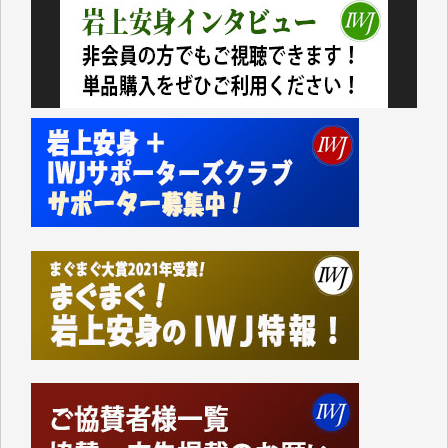
いない。少しでもお役立てください。（H.O.様）
今日、僅かですがカンパしました。（T.M.様）
今日、僅かですがカンパしました。IWJの危機を乗り
切るには到底及ばない額ですが病気の妻を抱えている
私にとっては精一杯のカンパです。
かねてよりIWJが発してきた膨大な取材記事や解説記
事、そして各界の方々とのインタビューは大袈裟では
なく、極めて重要な知的財産だと思っています。
Windows7の頃はIWJの動画もRealPlayerで録画でき
て、かなりの動画をDVDに焼きこんで保存していま
した。
しかし、それが出来なくなって以降はExcelなどを使
ってハイパーリンクを張り、重要と思われる記事にい
つでも簡単にアクセスできるようにして来ました。し
かし、それができるのもコンテンツがサーバーに保存
されているからこそのことであり、そのサーバーが使
えなくなってしまえば二度と視ることが出来なくなっ