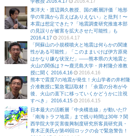
学教授 2016.4.17
2016.4.17
東洋大・渡辺満久教授、国の断層評価「地形
学の常識から言えばありえない」と批判！〜
本震は想定できた？「地震調査研究推進本部
の見誤りが被害を拡大させた可能性」も
2016.4.17
2016.4.17
「阿蘇山の小規模噴火と地震は何らかの関連
性がある可能性」「このままいけば伊方原発
はかなり嫌な状況だ」――熊本県の大地震と
火山の関係は？〜鹿児島大学・井村隆介准教
授に聞く 2016.4.16
2016.4.16
熊本で震度7の地震が発生！火山学者の井村隆
介准教授に緊急電話取材！「余震の分布が今
後、火山の直下に移っていくかどうかに注視
すべき」 2016.4.15
2016.4.15
日本最大の活断層「中央構造線」が動いた!?
「南海トラフ地震」まで残り時間は30年？関
西学院大学災害復興制度研究所客員研究員・
青木正美氏が第49回ロックの会で緊急警告！