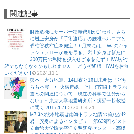
関連記事
財政危機にサーバー移転費用が加わり、さら
に岩上安身が「手術適応」の腰椎ヘルニアと
脊椎管狭窄症を発症！ 6月末には、IWJのキャ
ッシュフローが底を尽き、岩上安身は新たに
300万円の私財を投入せざるをえず！ IWJが存
続できなくなるかもしれません！ どうぞ皆様、IWJをお救
いください!!
2024.11.1
熊本・大分地震、14日夜と16日未明は「どち
らも本震」 中央構造線、そして南海トラフ地
震との関連について「現在の科学では分から
ない」～東京大学地震研究所・纐纈一起教授
に聞く 2016.4.21
2016.4.24
M7.3の熊本地震は南海トラフ地震の前兆か!?
岩上安身によるインタビュー 第639回 ゲスト
立命館大学環太平洋文明研究センター・高橋