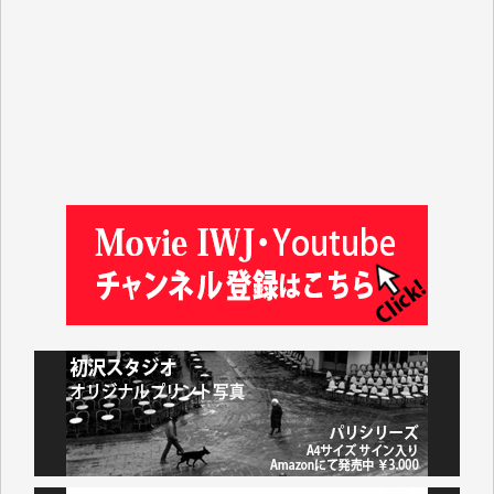
マシオン恵美香 様
平野智生 様
山本賢二 様
吉住俊昭 様
徳山匡 様
金 盛起 様
塩川 晃平 様
松本益美 様
井出 隆太 様
及川昭男 様
岩井祐子 様
藤田英之 様
藤岡比左志 様
井出 隆太 様
小池説夫 様
アオキカナメ 様
諸般の事情によりIWJ会費払えず今は非会員です。市
民側に立つ講演会にIWJのカメラマンをよく拝見して
おります。コンテンツが失われるのはあまりにもった