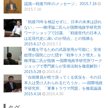
認識―戦後70年のメッセージ」 2015.7.16
2015.7.16
「戦後70年を検証せずに、日本の未来は語れ
ない」――柳澤協二氏らが国際地政学研究所
ワークショップで討議、「戦後世代の日本人
は近現代史に疎いのが弱点」との指摘も
2015.6.17
2015.7.2
「米艦を守るための武器使用が可能に」安倍
総理が国民にひた隠す「戦争リスク増大」を
柳澤協二氏が指摘 〜国際地政学研究所ワーク
ショップで専門家らが安保法制を徹底解剖！
2015.5.28
2015.6.2
「自衛隊員が棺で戻ってくる状況を、今の日
本人は受け入れられるだろうか」──国際地政
学研究所、「軍事トラウマ問題」を徹底論議
2015.4.16
2015.4.30
タグ