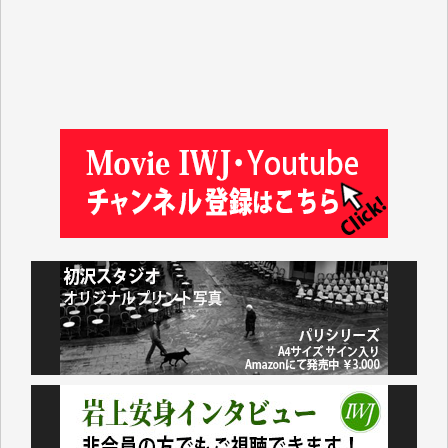
徳山匡 様
金 盛起 様
塩川 晃平 様
松本益美 様
井出 隆太 様
及川昭男 様
岩井祐子 様
藤田英之 様
藤岡比左志 様
井出 隆太 様
小池説夫 様
アオキカナメ 様
諸般の事情によりIWJ会費払えず今は非会員です。市
民側に立つ講演会にIWJのカメラマンをよく拝見して
おります。コンテンツが失われるのはあまりにもった
いない。少しでもお役立てください。（H.O.様）
今日、僅かですがカンパしました。（T.M.様）