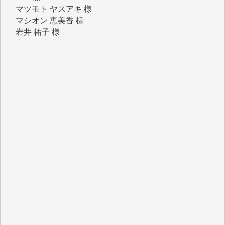
マシオン 恵美香 様
岩井 祐子 様
吉村 隆子 様
新城 靖 様
青木 要 様
T.Y. 様
K.O. 様
Y.S. 様
Y.N. 様
y.m. 様
R.N. 様
J.M. 様
T.N. 様
Y.T. 様
T.K. 様
ASAKO TAKAESU 様
マシオン恵美香 様
平野智生 様
山本賢二 様
吉住俊昭 様