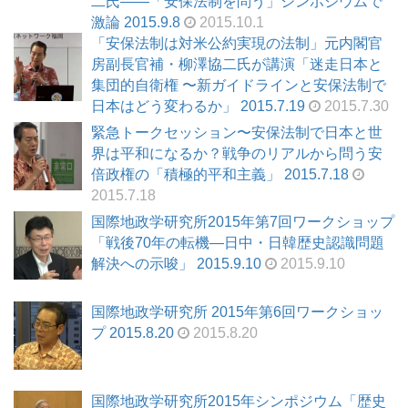
二氏――「安保法制を問う」シンポジウムで
激論 2015.9.8
2015.10.1
「安保法制は対米公約実現の法制」元内閣官
房副長官補・柳澤協二氏が講演「迷走日本と
集団的自衛権 〜新ガイドラインと安保法制で
日本はどう変わるか」 2015.7.19
2015.7.30
緊急トークセッション〜安保法制で日本と世
界は平和になるか？戦争のリアルから問う安
倍政権の「積極的平和主義」 2015.7.18
2015.7.18
国際地政学研究所2015年第7回ワークショップ
「戦後70年の転機—日中・日韓歴史認識問題
解決への示唆」 2015.9.10
2015.9.10
国際地政学研究所 2015年第6回ワークショッ
プ 2015.8.20
2015.8.20
国際地政学研究所2015年シンポジウム「歴史