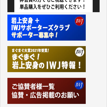
今日、僅かですがカンパしました。IWJの危機を乗り
切るには到底及ばない額ですが病気の妻を抱えている
私にとっては精一杯のカンパです。
かねてよりIWJが発してきた膨大な取材記事や解説記
事、そして各界の方々とのインタビューは大袈裟では
なく、極めて重要な知的財産だと思っています。
Windows7の頃はIWJの動画もRealPlayerで録画でき
て、かなりの動画をDVDに焼きこんで保存していま
した。
しかし、それが出来なくなって以降はExcelなどを使
ってハイパーリンクを張り、重要と思われる記事にい
つでも簡単にアクセスできるようにして来ました。し
かし、それができるのもコンテンツがサーバーに保存
されているからこそのことであり、そのサーバーが使
えなくなってしまえば二度と視ることが出来なくなっ
てしまいます。
「何とかしなければ、何とかしてほしい。」と思いな
がらも前述した事情でどうにもならない自分の非力に
歯ぎしりするばかりです。（T.M.様）