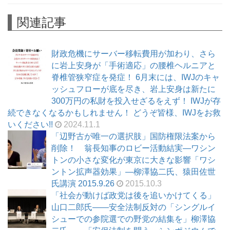
関連記事
財政危機にサーバー移転費用が加わり、さら
に岩上安身が「手術適応」の腰椎ヘルニアと
脊椎管狭窄症を発症！ 6月末には、IWJのキャ
ッシュフローが底を尽き、岩上安身は新たに
300万円の私財を投入せざるをえず！ IWJが存
続できなくなるかもしれません！ どうぞ皆様、IWJをお救
いください!!
2024.11.1
「辺野古が唯一の選択肢」国防権限法案から
削除！ 翁長知事のロビー活動結実―ワシン
トンの小さな変化が東京に大きな影響「ワシ
ントン拡声器効果」―柳澤協二氏、猿田佐世
氏講演 2015.9.26
2015.10.3
「社会が動けば政党は後を追いかけてくる」
山口二郎氏――安全法制反対の「シングルイ
シューでの参院選での野党の結集を」柳澤協