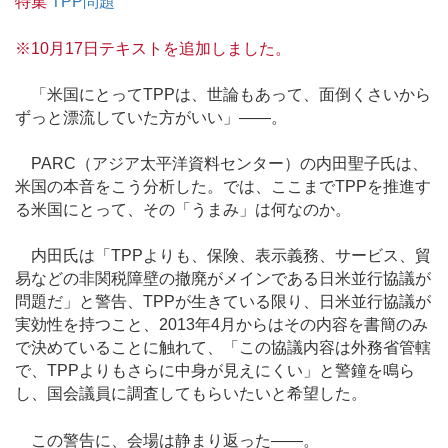
特集
TPP問題
※10月17日テキストを追加しました。
「米国にとってTPPは、世論もあって、面倒くさいから
ずっと漂流していた方がいい」——。
PARC（アジア太平洋資料センター）の内田聖子氏は、
米国の本音をこう分析した。では、ここまでTPPを推進す
る米国にとって、その「うまみ」は何なのか。
内田氏は「TPPよりも、保険、表示義務、サービス、貿
易などの非関税障壁の撤廃がメインである日米並行協議が
問題だ」と警告、TPPが生きている限り、日米並行協議が
実効性を持つこと、2013年4月からはその内容を書簡のみ
で決めていることに触れて、「この協議内容は外務省管轄
で、TPPよりもさらに中身が見えにくい」と警鐘を鳴ら
し、国会議員に調査してもらいたいと希望した。
この警告に、会場は静まり返った——。