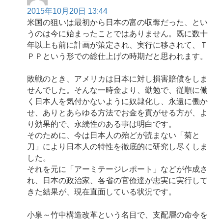
2015年10月20日 13:44
米国の狙いは最初から日本の富の収奪だった、とい
うのは今に始まったことではありません。既に数十
年以上も前に計画が策定され、実行に移されて、Ｔ
ＰＰという形での総仕上げの時期だと思われます。
敗戦のとき、アメリカは日本に対し損害賠償をしま
せんでした。そんな一時金より、勤勉で、従順に働
く日本人を気付かないように奴隷化し、永遠に働か
せ、ありとあらゆる方法でお金を貢がせる方が、よ
り効果的で、永続性のある事は明白です。
そのために、今は日本人の殆どが読まない「菊と
刀」により日本人の特性を徹底的に研究し尽くしま
した。
それを元に「アーミテージレポート」などが作成さ
れ、日本の政治家、各省の官僚達が忠実に実行して
きた結果が、現在直面している状況です。
小泉～竹中構造改革という名目で、支配層の命令を