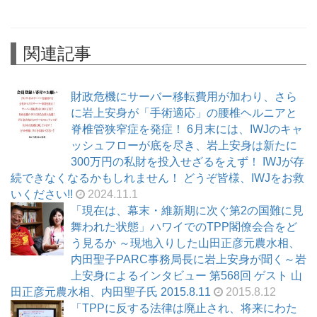
関連記事
財政危機にサーバー移転費用が加わり、さら
に岩上安身が「手術適応」の腰椎ヘルニアと
脊椎管狭窄症を発症！ 6月末には、IWJのキャ
ッシュフローが底を尽き、岩上安身は新たに
300万円の私財を投入せざるをえず！ IWJが存
続できなくなるかもしれません！ どうぞ皆様、IWJをお救
いください!!
2024.11.1
「現在は、幕末・維新期に次ぐ第2の国難に見
舞われた状態」ハワイでのTPP閣僚会合をど
う見るか ～現地入りした山田正彦元農水相、
内田聖子PARC事務局長に岩上安身が聞く～岩
上安身によるインタビュー 第568回 ゲスト 山
田正彦元農水相、内田聖子氏 2015.8.11
2015.8.12
「TPPに反する法律は廃止され、将来にわた