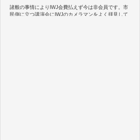
おります。コンテンツが失われるのはあまりにもった
いない。少しでもお役立てください。（H.O.様）
今日、僅かですがカンパしました。（T.M.様）
今日、僅かですがカンパしました。IWJの危機を乗り
切るには到底及ばない額ですが病気の妻を抱えている
私にとっては精一杯のカンパです。
かねてよりIWJが発してきた膨大な取材記事や解説記
事、そして各界の方々とのインタビューは大袈裟では
なく、極めて重要な知的財産だと思っています。
Windows7の頃はIWJの動画もRealPlayerで録画でき
て、かなりの動画をDVDに焼きこんで保存していま
した。
しかし、それが出来なくなって以降はExcelなどを使
ってハイパーリンクを張り、重要と思われる記事にい
つでも簡単にアクセスできるようにして来ました。し
かし、それができるのもコンテンツがサーバーに保存
されているからこそのことであり、そのサーバーが使
えなくなってしまえば二度と視ることが出来なくなっ