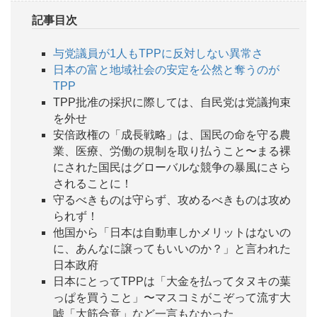
記事目次
与党議員が1人もTPPに反対しない異常さ
日本の富と地域社会の安定を公然と奪うのが
TPP
TPP批准の採択に際しては、自民党は党議拘束
を外せ
安倍政権の「成長戦略」は、国民の命を守る農
業、医療、労働の規制を取り払うこと〜まる裸
にされた国民はグローバルな競争の暴風にさら
されることに！
守るべきものは守らず、攻めるべきものは攻め
られず！
他国から「日本は自動車しかメリットはないの
に、あんなに譲ってもいいのか？」と言われた
日本政府
日本にとってTPPは「大金を払ってタヌキの葉
っぱを買うこと」〜マスコミがこぞって流す大
嘘「大筋合意」など一言もなかった