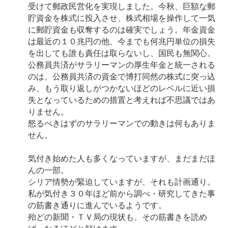
受けて郵政民営化を実現しました。今秋、巨額な郵
貯資金を株式に投入させ、株式相場を操作して一気
に郵貯資金も収奪するのは確実でしょう。年金資金
は最近の１０兆円の他、今までも何兆円単位の損失
を出しても誰も責任は取らないし、国民も無関心。
公務員共済がサラリーマンの厚生年金と統一される
のは、公務員共済の資金で博打同然の株式に突っ込
み、もう取り返しがつかないほどのレベルに近い損
失となっているための措置と考えれば不思議ではあ
りません。
怒るべきはずのサラリーマンでの動きは何もありま
せん。
気付き始めた人も多くなっていますが、まだまだほ
んの一部。
シリア情勢が緊迫していますが、それも計画通り。
私が気付き３０年ほど前から調べ・研究してきた事
の筋書き通りに進んでいるようです。
殆どの新聞・ＴＶ局の現状も、その筋書きを読め