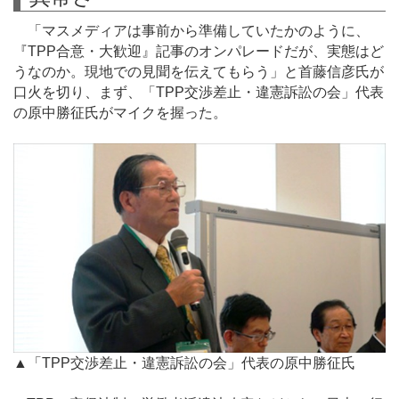
「マスメディアは事前から準備していたかのように、
『TPP合意・大歓迎』記事のオンパレードだが、実態はど
うなのか。現地での見聞を伝えてもらう」と首藤信彦氏が
口火を切り、まず、「TPP交渉差止・違憲訴訟の会」代表
の原中勝征氏がマイクを握った。
▲「TPP交渉差止・違憲訴訟の会」代表の原中勝征氏