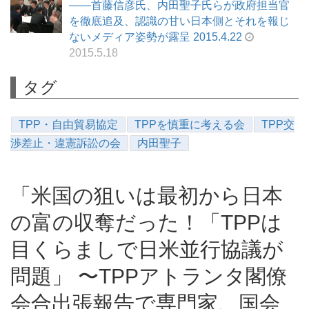
――首藤信彦氏、内田聖子氏らが政府担当官
を徹底追及、認識の甘い日本側とそれを報じ
ないメディア姿勢が露呈 2015.4.22
2015.5.18
タグ
TPP・自由貿易協定
TPPを慎重に考える会
TPP交
渉差止・違憲訴訟の会
内田聖子
「米国の狙いは最初から日本
の富の収奪だった！「TPPは
目くらましで日米並行協議が
問題」 〜TPPアトランタ閣僚
会合出張報告で専門家、国会