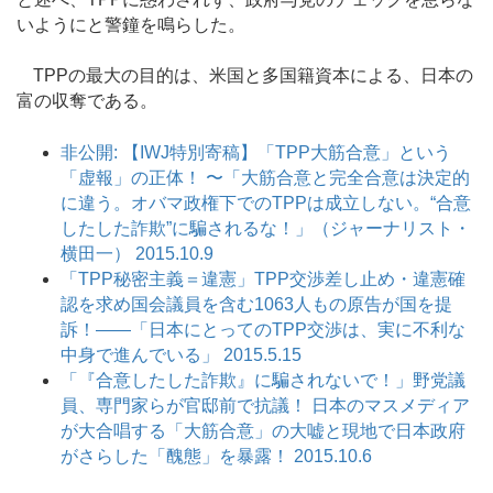
いようにと警鐘を鳴らした。
TPPの最大の目的は、米国と多国籍資本による、日本の
富の収奪である。
非公開: 【IWJ特別寄稿】「TPP大筋合意」という
「虚報」の正体！ 〜「大筋合意と完全合意は決定的
に違う。オバマ政権下でのTPPは成立しない。“合意
したした詐欺”に騙されるな！」（ジャーナリスト・
横田一） 2015.10.9
「TPP秘密主義＝違憲」TPP交渉差し止め・違憲確
認を求め国会議員を含む1063人もの原告が国を提
訴！――「日本にとってのTPP交渉は、実に不利な
中身で進んでいる」 2015.5.15
「『合意したした詐欺』に騙されないで！」野党議
員、専門家らが官邸前で抗議！ 日本のマスメディア
が大合唱する「大筋合意」の大嘘と現地で日本政府
がさらした「醜態」を暴露！ 2015.10.6