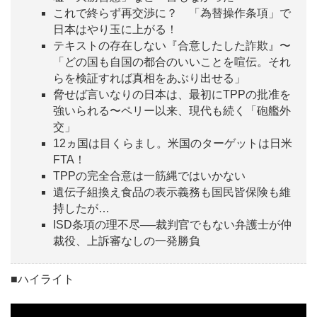
これで終らず再交渉に？ 「為替操作条項」で
日本はやり玉に上がる！
テキストの存在しない『合意したした詐欺』〜
「どの国も自国の都合のいいことを喧伝。それ
らを検証すれば真相をあぶり出せる」
脅せば言いなりの日本は、最初にTPPの批准を
強いられる〜ペリー以来、現代も続く「砲艦外
交」
12ヵ国は目くらまし。米国のターゲットは日米
FTA！
TPPの完全合意は一筋縄ではいかない
遺伝子組換え食品の表示義務も国民皆保険も維
持したが…
ISD条項の理不尽──裁判官でもない弁護士が仲
裁役、上訴審なしの一発勝負
■ハイライト