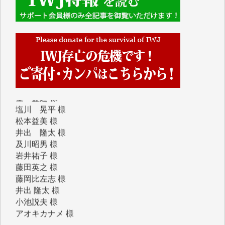
マシオン恵美香 様
平野智生 様
山本賢二 様
吉住俊昭 様
徳山匡 様
金 盛起 様
塩川 晃平 様
松本益美 様
井出 隆太 様
及川昭男 様
岩井祐子 様
藤田英之 様
藤岡比左志 様
井出 隆太 様
小池説夫 様
アオキカナメ 様
諸般の事情によりIWJ会費払えず今は非会員です。市
民側に立つ講演会にIWJのカメラマンをよく拝見して