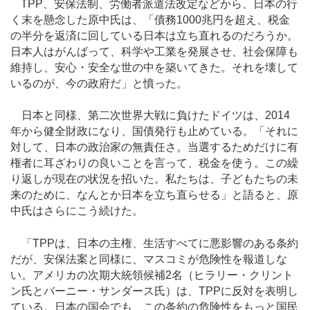
TPP、安保法制、労働者派遣法改定などから、日本の行
く末を懸念した原中氏は、「債務1000兆円を超え、税金
の半分を返済に回している日本は立ち直れるのだろうか。
日本人はがんばって、科学や工業を発展させ、社会保障も
維持し、安心・安全な世の中を築いてきた。それを壊して
いるのが、今の政府だ」と憤った。
日本と同様、第二次世界大戦に負けたドイツは、2014
年から健全財政になり、国債発行も止めている。「それに
対して、日本の政治家の無責任さ。当選するためだけに有
権者に耳ざわりの良いことを言って、税金を使う。この繰
り返しが現在の状況を招いた。私たちは、子どもたちの未
来のために、なんとか日本を立ち直らせる」と語ると、原
中氏はさらにこう続けた。
「TPPは、日本の主権、生活すべてに悪影響のある条約
だが、安保法案と同様に、マスコミが危険性を報道しな
い。アメリカの次期大統領候補2名（ヒラリー・クリント
ン氏とバーニー・サンダース氏）は、TPPに反対を表明し
ている。日本の国会でも、この条約の危険性をもっと国民