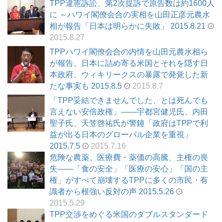
TPP違憲訴訟、第2次提訴で原告数は約1600人
に ～ハワイ閣僚会合の実相を山田正彦元農水
相が報告「日本は明らかに失敗」 2015.8.21
2015.8.27
TPPハワイ閣僚会合の内情を山田元農水相ら
が報告、日本に詰め寄る米国とそれを隠す日
本政府、ウィキリークスの暴露で発覚した新
たな事実も 2015.8.5
2015.8.7
「TPP妥結できませんでした、とは死んでも
言えない安倍政権」――宇都宮健児氏、内田
聖子氏、天笠啓祐氏が警鐘「政府はTPPで利
益が出る日本のグローバル企業を重視」
2015.7.5
2015.7.16
危険な農薬、医療費・薬価の高騰、主権の喪
失――「食の安全」「医療の安心」「国の主
権」がすべて崩壊するTPPに多くの市民・有
識者から根強い反対の声 2015.5.26
2015.5.29
TPP交渉をめぐる米国のダブルスタンダード