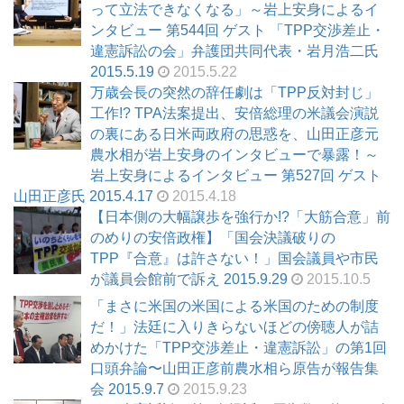
って立法できなくなる」～岩上安身によるイ
ンタビュー 第544回 ゲスト 「TPP交渉差止・
違憲訴訟の会」弁護団共同代表・岩月浩二氏
2015.5.19
2015.5.22
万歳会長の突然の辞任劇は「TPP反対封じ」
工作!? TPA法案提出、安倍総理の米議会演説
の裏にある日米両政府の思惑を、山田正彦元
農水相が岩上安身のインタビューで暴露！～
岩上安身によるインタビュー 第527回 ゲスト
山田正彦氏 2015.4.17
2015.4.18
【日本側の大幅譲歩を強行か!?「大筋合意」前
のめりの安倍政権】「国会決議破りの
TPP『合意』は許さない！」国会議員や市民
が議員会館前で訴え 2015.9.29
2015.10.5
「まさに米国の米国による米国のための制度
だ！」法廷に入りきらないほどの傍聴人が詰
めかけた「TPP交渉差止・違憲訴訟」の第1回
口頭弁論〜山田正彦前農水相ら原告が報告集
会 2015.9.7
2015.9.23