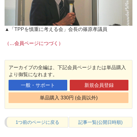
▲「TPPを慎重に考える会」会長の篠原孝議員
（…会員ページにつづく）
アーカイブの全編は、下記会員ページまたは単品購入
より御覧になれます。
一般・サポート
新規会員登録
単品購入 330円 (会員以外)
1つ前のページに戻る
記事一覧(公開日時順)