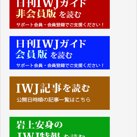
Y.Y. 様
Y,M. 様
T.M. 様
マツモト ヤスアキ 様
マシオン 恵美香 様
岩井 祐子 様
吉村 隆子 様
新城 靖 様
青木 要 様
T.Y. 様
K.O. 様
Y.S. 様
Y.N. 様
y.m. 様
R.N. 様
J.M. 様
T.N. 様
Y.T. 様
T.K. 様
ASAKO TAKAESU 様