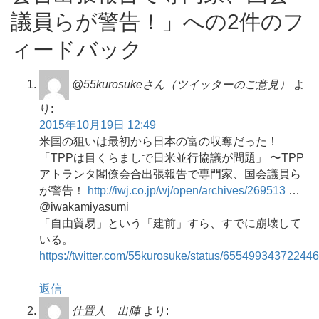
議員らが警告！」への2件のフ
ィードバック
@55kurosukeさん（ツイッターのご意見）
よ
り:
2015年10月19日 12:49
米国の狙いは最初から日本の富の収奪だった！
「TPPは目くらましで日米並行協議が問題」 〜TPP
アトランタ閣僚会合出張報告で専門家、国会議員ら
が警告！
http://iwj.co.jp/wj/open/archives/269513
…
@iwakamiyasumi
「自由貿易」という「建前」すら、すでに崩壊して
いる。
https://twitter.com/55kurosuke/status/65549934372244
返信
仕置人 出陣
より: