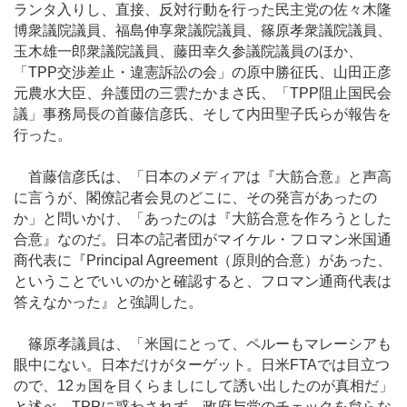
ランタ入りし、直接、反対行動を行った民主党の佐々木隆
博衆議院議員、福島伸享衆議院議員、篠原孝衆議院議員、
玉木雄一郎衆議院議員、藤田幸久参議院議員のほか、
「TPP交渉差止・違憲訴訟の会」の原中勝征氏、山田正彦
元農水大臣、弁護団の三雲たかまさ氏、「TPP阻止国民会
議」事務局長の首藤信彦氏、そして内田聖子氏らが報告を
行った。
首藤信彦氏は、「日本のメディアは『大筋合意』と声高
に言うが、閣僚記者会見のどこに、その発言があったの
か」と問いかけ、「あったのは『大筋合意を作ろうとした
合意』なのだ。日本の記者団がマイケル・フロマン米国通
商代表に『Principal Agreement（原則的合意）があった、
ということでいいのかと確認すると、フロマン通商代表は
答えなかった』と強調した。
篠原孝議員は、「米国にとって、ペルーもマレーシアも
眼中にない。日本だけがターゲット。日米FTAでは目立つ
ので、12ヵ国を目くらましにして誘い出したのが真相だ」
と述べ、TPPに惑わされず、政府与党のチェックを怠らな