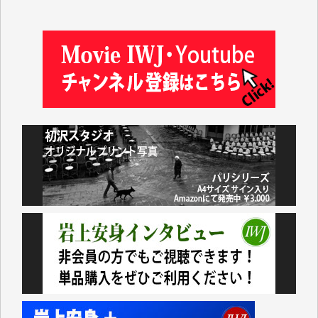
井出 隆太 様
及川昭男 様
岩井祐子 様
藤田英之 様
藤岡比左志 様
井出 隆太 様
小池説夫 様
アオキカナメ 様
諸般の事情によりIWJ会費払えず今は非会員です。市
民側に立つ講演会にIWJのカメラマンをよく拝見して
おります。コンテンツが失われるのはあまりにもった
いない。少しでもお役立てください。（H.O.様）
今日、僅かですがカンパしました。（T.M.様）
今日、僅かですがカンパしました。IWJの危機を乗り
切るには到底及ばない額ですが病気の妻を抱えている
私にとっては精一杯のカンパです。
かねてよりIWJが発してきた膨大な取材記事や解説記