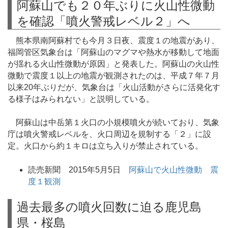
阿蘇山でも２０年ぶりに火山性微動
を確認「噴火警戒レベル２」へ
熊本県南阿蘇村でも今月３日夜、震度１の地震があり、
福岡管区気象台は「阿蘇山のマグマや熱水が移動して地面
が揺れる火山性微動が原因」と発表した。阿蘇山の火山性
微動で震度１以上の地震が観測されたのは、平成７年７月
以来20年ぶりだが、気象台は「火山活動がさらに活発化す
る様子はみられない」と説明している。
阿蘇山は中岳第１火口の小規模噴火が続いており、気象
庁は噴火警戒レベルを、火口周辺を規制する「２」に設
定。火口から約１キロは立ち入りが禁止されている。
読売新聞 2015年5月5日
阿蘇山で火山性微動 震
度１観測
過去最多の噴火回数に迫る鹿児島
県・桜島