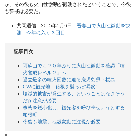
が、その後も火山性微動が観測されたということで、今後
も警戒は必要だ。
共同通信 2015年5月6日
吾妻山で火山性微動を観
測 今年に入り３回目
記事目次
阿蘇山でも２０年ぶりに火山性微動を確認「噴
火警戒レベル２」へ
過去最多の噴火回数に迫る鹿児島県・桜島
GWに観光地・箱根を襲った“異変”
壊滅的被害が発生する、ということはなさそう
だが注意が必要
事態を矮小化し、観光客を呼び寄せようとする
箱根町
今後も地震、地殻変動に注視が必要