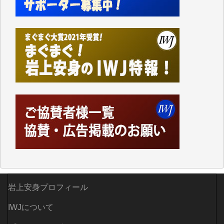
て、かなりの動画をDVDに焼きこんで保存していま
した。
しかし、それが出来なくなって以降はExcelなどを使
ってハイパーリンクを張り、重要と思われる記事にい
つでも簡単にアクセスできるようにして来ました。し
かし、それができるのもコンテンツがサーバーに保存
されているからこそのことであり、そのサーバーが使
えなくなってしまえば二度と視ることが出来なくなっ
てしまいます。
「何とかしなければ、何とかしてほしい。」と思いな
がらも前述した事情でどうにもならない自分の非力に
歯ぎしりするばかりです。（T.M.様）
いつもまともな報道、ありがとうございます。（新城
靖 様）
岩上安身プロフィール
IWJについて