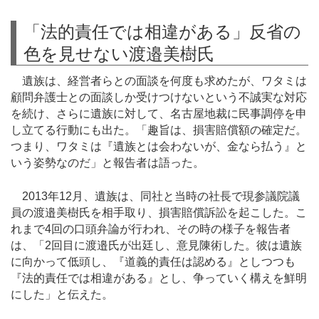
「法的責任では相違がある」反省の
色を見せない渡邉美樹氏
遺族は、経営者らとの面談を何度も求めたが、ワタミは
顧問弁護士との面談しか受けつけないという不誠実な対応
を続け、さらに遺族に対して、名古屋地裁に民事調停を申
し立てる行動にも出た。「趣旨は、損害賠償額の確定だ。
つまり、ワタミは『遺族とは会わないが、金なら払う』と
いう姿勢なのだ」と報告者は語った。
2013年12月、遺族は、同社と当時の社長で現参議院議
員の渡邉美樹氏を相手取り、損害賠償訴訟を起こした。こ
れまで4回の口頭弁論が行われ、その時の様子を報告者
は、「2回目に渡邉氏が出廷し、意見陳術した。彼は遺族
に向かって低頭し、『道義的責任は認める』としつつも
『法的責任では相違がある』とし、争っていく構えを鮮明
にした」と伝えた。