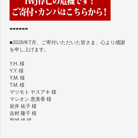
めて、その一部をここにご紹介いたします。
■■■■■■
■2026年7月、ご寄付いただいた皆さま、心より感謝
を申し上げます。
Y.H. 様
Y.Y. 様
Y,M. 様
T.M. 様
マツモト ヤスアキ 様
マシオン 恵美香 様
岩井 祐子 様
吉村 隆子 様
新城 靖 様
青木 要 様
T.Y. 様
K.O. 様
Y.S. 様