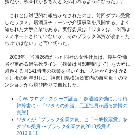
務だが、残業代がきちんと支払われるようになった」。
これとは対照的な報告がなされたのは、前回ダブル受賞
したワタミ。居酒屋チェーンや介護事業を展開する、よく
知られた大手企業である。実行委員は「ワタミは、今回は
ノミネートされていないが、そのブラック体質が改まった
わけではない」と言い切った。
2008年、当時26歳だった同社の女性社員は、厚生労働
省が定める過労死ライン（残業は月80時間まで）を大幅に
超過する月141時間の残業を強いられ、入社からわずか2
ヵ月後の同年6月に、神奈川県横須賀市内の自宅近くのマ
ンションから飛び降りて自殺した。
【IWJブログ：スクープ証言！ 超過酷労働により精
神障害に～『ワタミの介護』元正社員が語る驚愕の
実態】
ワタミが「ブラック企業大賞」と「一般投票賞」を
ダブル受賞 〜ブラック企業大賞2013授賞式
2013.8.11