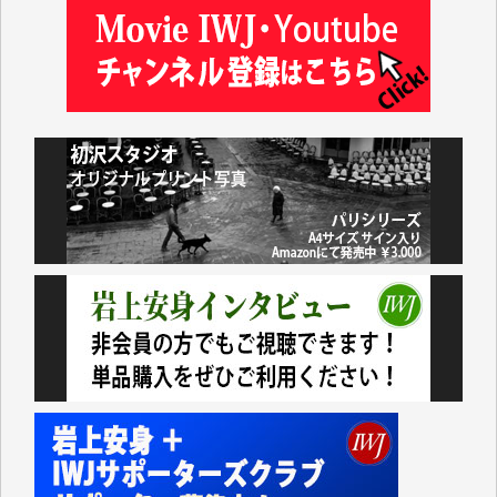
藤岡比左志 様
井出 隆太 様
小池説夫 様
アオキカナメ 様
諸般の事情によりIWJ会費払えず今は非会員です。市
民側に立つ講演会にIWJのカメラマンをよく拝見して
おります。コンテンツが失われるのはあまりにもった
いない。少しでもお役立てください。（H.O.様）
今日、僅かですがカンパしました。（T.M.様）
今日、僅かですがカンパしました。IWJの危機を乗り
切るには到底及ばない額ですが病気の妻を抱えている
私にとっては精一杯のカンパです。
かねてよりIWJが発してきた膨大な取材記事や解説記
事、そして各界の方々とのインタビューは大袈裟では
なく、極めて重要な知的財産だと思っています。
Windows7の頃はIWJの動画もRealPlayerで録画でき