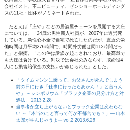
会社イスト、不二ビューティ、ゼンショーホールディング
スの11社・団体がノミネートされた。
たとえば「庄や」などの居酒屋チェーンを展開する大庄
については、「24歳の男性新入社員が、2007年に過労死
している。急性心不全で自宅で死亡したのだが、直近の労
働時間は月平均276時間で、時間外労働は同112時間だっ
た」と指摘。「この件は訴訟が起こされており、最高裁で
も大庄は負けている。判決では会社のみならず、取締役4
人にも損害賠償金の支払いが命じられた」とした。
「タイムマシンに乗って、お父さんが死んでしまう
前の日に行き『仕事に行ったらあかん！』と言うん
や」 ～シンポジウム「ブラック企業の見分け方と対
処法」 2013.2.28
当事者が立ち上がらないとブラック企業は変わらな
い ～「本当のこと言って何か不都合でも？」― 山本
太郎が学んじゃうよ― vol.2 2013.6.26