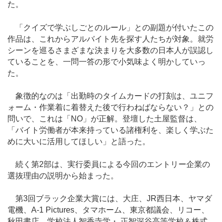
た。
「クイズで学ぶしごとのルール」との副題が付いたこの
作品は、これからアルバイト先を探す人たちが対象。就労
シーンを巡るさまざまな決まりを大多数の日本人が誤認し
ていることを、一問一答の形で小気味よく明かしていっ
た。
象徴的なのは「出勤時のタイムカードの打刻は、ユニフ
ォーム・作業着に着替えた後で行わねばならない？」との
問いで、これは「NO」が正解。登壇した土屋監督は、
「バイト労働者が本来持っている諸権利を、楽しく学ぶた
めに大いに活用してほしい」と語った。
続く第2部は、実行委員による今回のエントリー企業の
選抜理由の説明から始まった。
第3回ブラック企業大賞には、大庄、JR西日本、ヤマダ
電機、A-1 Pictures、タマホーム、東京都議会、リコー、
秋田書店、学校法人智香寺学・ 正智深谷高等学校＆株式