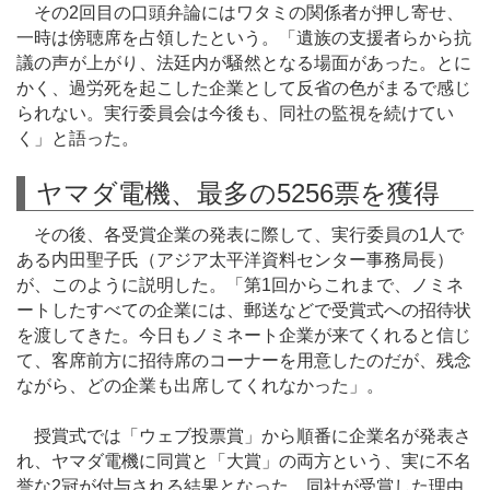
その2回目の口頭弁論にはワタミの関係者が押し寄せ、
一時は傍聴席を占領したという。「遺族の支援者らから抗
議の声が上がり、法廷内が騒然となる場面があった。とに
かく、過労死を起こした企業として反省の色がまるで感じ
られない。実行委員会は今後も、同社の監視を続けてい
く」と語った。
ヤマダ電機、最多の5256票を獲得
その後、各受賞企業の発表に際して、実行委員の1人で
ある内田聖子氏（アジア太平洋資料センター事務局長）
が、このように説明した。「第1回からこれまで、ノミネ
ートしたすべての企業には、郵送などで受賞式への招待状
を渡してきた。今日もノミネート企業が来てくれると信じ
て、客席前方に招待席のコーナーを用意したのだが、残念
ながら、どの企業も出席してくれなかった」。
授賞式では「ウェブ投票賞」から順番に企業名が発表さ
れ、ヤマダ電機に同賞と「大賞」の両方という、実に不名
誉な2冠が付与される結果となった。同社が受賞した理由