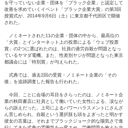
を守っていない企業・団体を「ブラック企業」と認定して
改善を求めていくイベント「ブラック企業大賞」の第3回
授賞式が、2014年9月6日（土）に東京都千代田区で開催
された。
ノミネートされた11の企業・団体の中から、最高位の
「大賞」とインターネット上の投票による「ウェブ投票
賞」の2つに選ばれたのは、社員の過労自殺が問題となっ
ているヤマダ電機。また、性差別ヤジが問題となった東京
都議会には「特別賞」が与えられた。
式典では、過去2回の受賞・ノミネート企業の「その
後」を追跡調査した報告も行われた。
今回、ことに会場の耳目をさらったのは、ノミネート企
業の秋田書店に社員として働いていた女性による、涙なが
らの訴えだった。上司によるパワーハラスメントにさんざ
ん苦しめられ、自殺という選択肢も頭をよぎったと明かす
彼女の言葉は、それまでブラックジョーク的な陽気さで進
行してきた式典の雰囲気を一変させ、労働問題を抱えた当