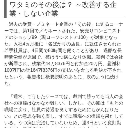
ワタミのその後は？ ～改善する企
業・しない企業
過去の受賞・ノミネート企業の「その後」に迫るコーナ
ーでは、第1回でノミネートされた、安売りコンビニスト
アのショップ99（現ローソンストア100）が対象となっ
た。入社4ヵ月後に「名ばかりの店長」に就任させられた
若手社員は、4日間で80時間も働くことがあり、過酷な長
時間労働が原因で、彼はうつ病になり休職。裁判では会社
が断罪され、残業代44万8376円と付加金20万円、慰謝料
100万円の計164万8376円の支払いを命じる判決が下され
たという。報告者は概要説明のあとに、次のように続け
た。
「通常、こうしたケースでは、裁判で勝っても当人の会
社への復帰はなかなか難しい。しかし、その彼は『もとの
職場に戻り、社員の待遇を良くするためにもがんばりた
い』との意思を強く表し、すでに職場への復帰を果たして
いる。うつ病は完治していないため、週3日という変則勤