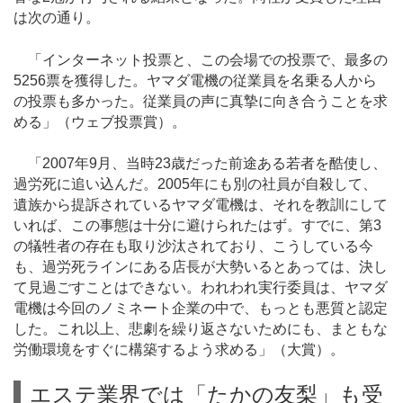
は次の通り。
「インターネット投票と、この会場での投票で、最多の
5256票を獲得した。ヤマダ電機の従業員を名乗る人から
の投票も多かった。従業員の声に真摯に向き合うことを求
める」（ウェブ投票賞）。
「2007年9月、当時23歳だった前途ある若者を酷使し、
過労死に追い込んだ。2005年にも別の社員が自殺して、
遺族から提訴されているヤマダ電機は、それを教訓にして
いれば、この事態は十分に避けられたはず。すでに、第3
の犠牲者の存在も取り沙汰されており、こうしている今
も、過労死ラインにある店長が大勢いるとあっては、決し
て見過ごすことはできない。われわれ実行委員は、ヤマダ
電機は今回のノミネート企業の中で、もっとも悪質と認定
した。これ以上、悲劇を繰り返さないためにも、まともな
労働環境をすぐに構築するよう求める」（大賞）。
エステ業界では「たかの友梨」も受