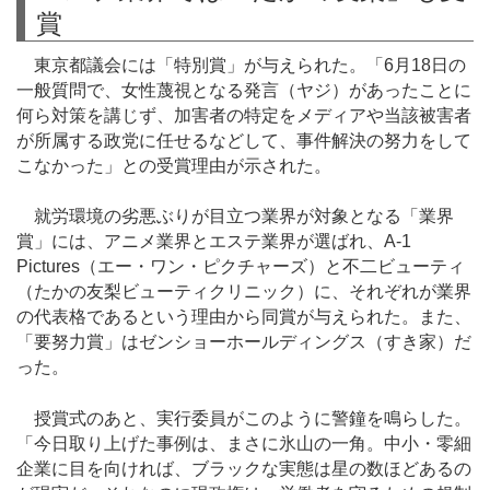
賞
東京都議会には「特別賞」が与えられた。「6月18日の
一般質問で、女性蔑視となる発言（ヤジ）があったことに
何ら対策を講じず、加害者の特定をメディアや当該被害者
が所属する政党に任せるなどして、事件解決の努力をして
こなかった」との受賞理由が示された。
就労環境の劣悪ぶりが目立つ業界が対象となる「業界
賞」には、アニメ業界とエステ業界が選ばれ、A-1
Pictures（エー・ワン・ピクチャーズ）と不二ビューティ
（たかの友梨ビューティクリニック）に、それぞれが業界
の代表格であるという理由から同賞が与えられた。また、
「要努力賞」はゼンショーホールディングス（すき家）だ
った。
授賞式のあと、実行委員がこのように警鐘を鳴らした。
「今日取り上げた事例は、まさに氷山の一角。中小・零細
企業に目を向ければ、ブラックな実態は星の数ほどあるの