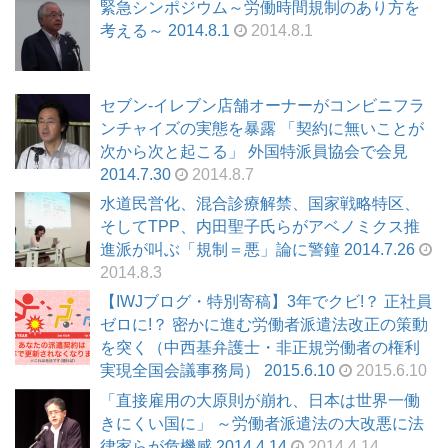
緊急シンポジウム～労働時間規制のあり方を
考える～ 2014.8.1
2014.8.1
セブン-イレブン店舗オーナーがコンビニフラ
ンチャイズの実態を暴露 「契約に無いことが
次から次と起こる」 外国特派員協会で会見
2014.7.30
2014.8.7
水道民営化、混合診療解禁、国家戦略特区、
そしてTPP、内田聖子氏らがアベノミクス推
進派が叫ぶ「規制＝悪」論に警鐘 2014.7.26
2014.8.3
【IWJブログ・特別寄稿】3年でクビ!？ 正社員
ゼロに!？ 密かに進む労働者派遣法改正の策動
を突く（中西基弁護士・非正規労働者の権利
実現全国会議事務局） 2015.6.10
2015.6.10
「直接雇用の大原則が崩れ、日本は世界一働
きにくい国に」 ～労働者派遣法の大改悪に法
律家らが危機感 2014.4.14
2014.4.14