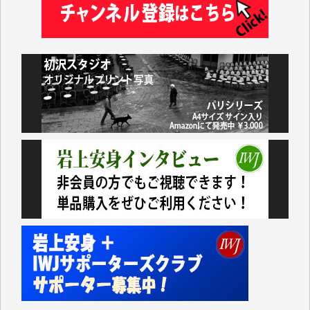
藤岡比左志 様
井出 隆太 様
小池説夫 様
アオキカナメ 様
諸般の事情によりIWJ会費払えず今は非会員です。市
民側に立つ講演会にIWJのカメラマンをよく拝見して
おります。コンテンツが失われるのはあまりにもった
いない。少しでもお役立てください。（H.O.様）
今日、僅かですがカンパしました。（T.M.様）
今日、僅かですがカンパしました。IWJの危機を乗り
切るには到底及ばない額ですが病気の妻を抱えている
私にとっては精一杯のカンパです。
かねてよりIWJが発してきた膨大な取材記事や解説記
事、そして各界の方々とのインタビューは大袈裟では
なく、極めて重要な知的財産だと思っています。
Windows7の頃はIWJの動画もRealPlayerで録画でき