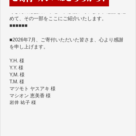
めて、その一部をここにご紹介いたします。
■■■■■■
■2026年7月、ご寄付いただいた皆さま、心より感謝
を申し上げます。
Y.H. 様
Y.Y. 様
Y,M. 様
T.M. 様
マツモト ヤスアキ 様
マシオン 恵美香 様
岩井 祐子 様
吉村 隆子 様
新城 靖 様
青木 要 様
T.Y. 様
K.O. 様
Y.S. 様