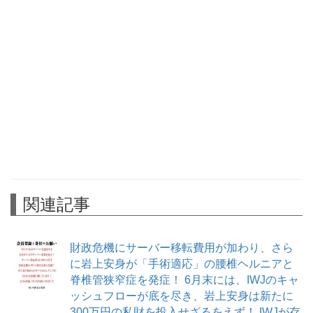
関連記事
財政危機にサーバー移転費用が加わり、さら
に岩上安身が「手術適応」の腰椎ヘルニアと
脊椎管狭窄症を発症！ 6月末には、IWJのキャ
ッシュフローが底を尽き、岩上安身は新たに
300万円の私財を投入せざるをえず！ IWJが存