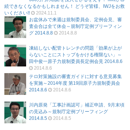
続できなくなるかもしれません！ どうぞ皆様、IWJをお救
いください!!
2024.11.1
お盆休みで来週は規制委員会、定例会見、審
査会合は全て休会～規制庁定例ブリーフィン
グ 2014.8.8
2014.8.8
凍結しない配管トレンチの問題「効果が上が
らないことにストップをかける権限ない」～
田中俊一原子力規制委員長定例会見 2014.8.6
2014.8.6
テロ対策施設の審査ガイドに対する意見募集
を実施～2014年度 第19回原子力規制委員会
2014.8.6
2014.8.6
川内原発「工事計画認可」補正申請、9月末頃
の見込み～規制庁定例ブリーフィング
2014.8.5
2014.8.5