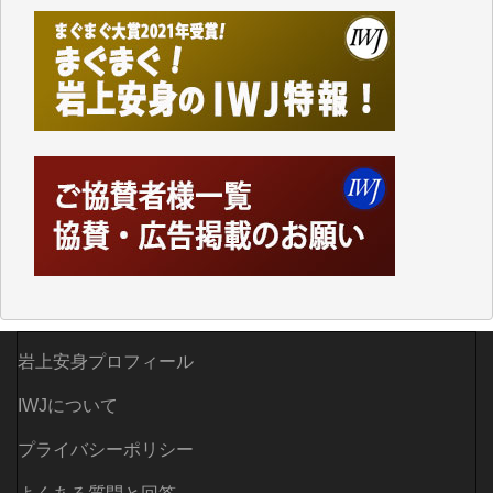
て、かなりの動画をDVDに焼きこんで保存していま
した。
しかし、それが出来なくなって以降はExcelなどを使
ってハイパーリンクを張り、重要と思われる記事にい
つでも簡単にアクセスできるようにして来ました。し
かし、それができるのもコンテンツがサーバーに保存
されているからこそのことであり、そのサーバーが使
えなくなってしまえば二度と視ることが出来なくなっ
てしまいます。
「何とかしなければ、何とかしてほしい。」と思いな
がらも前述した事情でどうにもならない自分の非力に
歯ぎしりするばかりです。（T.M.様）
いつもまともな報道、ありがとうございます。（新城
岩上安身プロフィール
靖 様）
IWJについて
プライバシーポリシー