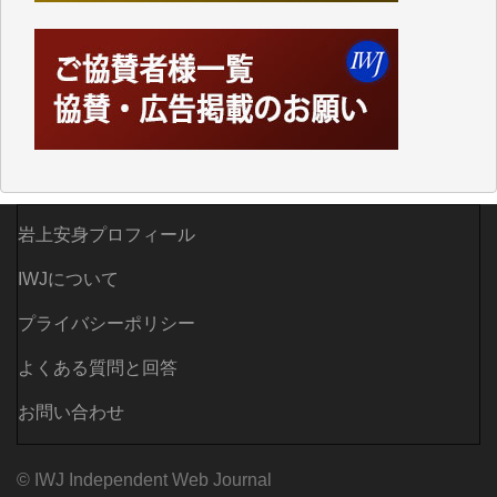
されているからこそのことであり、そのサーバーが使
えなくなってしまえば二度と視ることが出来なくなっ
てしまいます。
「何とかしなければ、何とかしてほしい。」と思いな
がらも前述した事情でどうにもならない自分の非力に
歯ぎしりするばかりです。（T.M.様）
いつもまともな報道、ありがとうございます。（新城
靖 様）
岩上安身プロフィール
IWJについて
プライバシーポリシー
よくある質問と回答
お問い合わせ
© IWJ Independent Web Journal