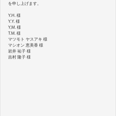
Y.H. 様
Y.Y. 様
Y,M. 様
T.M. 様
マツモト ヤスアキ 様
マシオン 恵美香 様
岩井 祐子 様
吉村 隆子 様
新城 靖 様
青木 要 様
T.Y. 様
K.O. 様
Y.S. 様
Y.N. 様
y.m. 様
R.N. 様
J.M. 様
T.N. 様
Y.T. 様