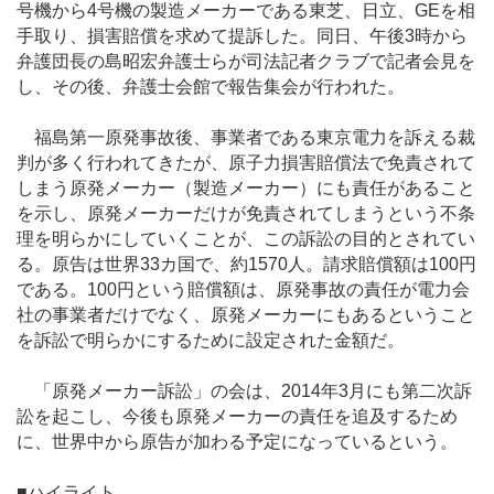
号機から4号機の製造メーカーである東芝、日立、GEを相
手取り、損害賠償を求めて提訴した。同日、午後3時から
弁護団長の島昭宏弁護士らが司法記者クラブで記者会見を
し、その後、弁護士会館で報告集会が行われた。
福島第一原発事故後、事業者である東京電力を訴える裁
判が多く行われてきたが、原子力損害賠償法で免責されて
しまう原発メーカー（製造メーカー）にも責任があること
を示し、原発メーカーだけが免責されてしまうという不条
理を明らかにしていくことが、この訴訟の目的とされてい
る。原告は世界33カ国で、約1570人。請求賠償額は100円
である。100円という賠償額は、原発事故の責任が電力会
社の事業者だけでなく、原発メーカーにもあるということ
を訴訟で明らかにするために設定された金額だ。
「原発メーカー訴訟」の会は、2014年3月にも第二次訴
訟を起こし、今後も原発メーカーの責任を追及するため
に、世界中から原告が加わる予定になっているという。
■ハイライト