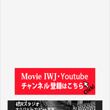
T.K. 様
ASAKO TAKAESU 様
マシオン恵美香 様
平野智生 様
山本賢二 様
吉住俊昭 様
徳山匡 様
金 盛起 様
塩川 晃平 様
松本益美 様
井出 隆太 様
及川昭男 様
岩井祐子 様
藤田英之 様
藤岡比左志 様
井出 隆太 様
小池説夫 様
アオキカナメ 様
諸般の事情によりIWJ会費払えず今は非会員です。市