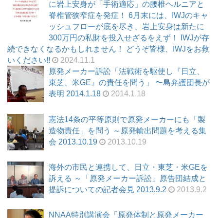
に岩上安身が「手術適応」の腰椎ヘルニアと
脊椎管狭窄症を発症！ 6月末には、IWJのキャ
ッシュフローが底を尽き、岩上安身は新たに
300万円の私財を投入せざるをえず！ IWJが存
続できなくなるかもしれません！ どうぞ皆様、IWJをお救
いください!!
2024.11.1
原発メーカー訴訟「法戦術を駆使し『日立、
東芝、米GE』の責任を問う」 〜島弁護団長が
表明 2014.1.18
2014.1.18
憲法14条の平等原則で原発メーカーにも「製
造物責任」を問う ～原発輸出問題を考える集
会 2013.10.19
2013.10.19
海外の市民と連携して、日立・東芝・米GEを
訴える ～「原発メーカー訴訟」原告団結成と
提訴についての記者会見 2013.9.2
2013.9.2
NNAA特別講演会「原発体制と原発メーカー