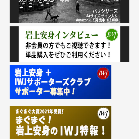
民側に立つ講演会にIWJのカメラマンをよく拝見して
おります。コンテンツが失われるのはあまりにもった
いない。少しでもお役立てください。（H.O.様）
今日、僅かですがカンパしました。（T.M.様）
今日、僅かですがカンパしました。IWJの危機を乗り
切るには到底及ばない額ですが病気の妻を抱えている
私にとっては精一杯のカンパです。
かねてよりIWJが発してきた膨大な取材記事や解説記
事、そして各界の方々とのインタビューは大袈裟では
なく、極めて重要な知的財産だと思っています。
Windows7の頃はIWJの動画もRealPlayerで録画でき
て、かなりの動画をDVDに焼きこんで保存していま
した。
しかし、それが出来なくなって以降はExcelなどを使
ってハイパーリンクを張り、重要と思われる記事にい
つでも簡単にアクセスできるようにして来ました。し
かし、それができるのもコンテンツがサーバーに保存