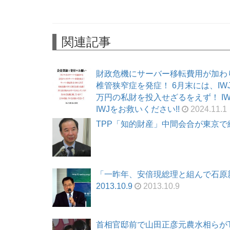
関連記事
財政危機にサーバー移転費用が加わ
椎管狭窄症を発症！ 6月末には、I
万円の私財を投入せざるをえず！ I
IWJをお救いください!!
2024.11.1
TPP「知的財産」中間会合が東京で終了
「一昨年、安倍現総理と組んで石原
2013.10.9
2013.10.9
首相官邸前で山田正彦元農水相らがTPP