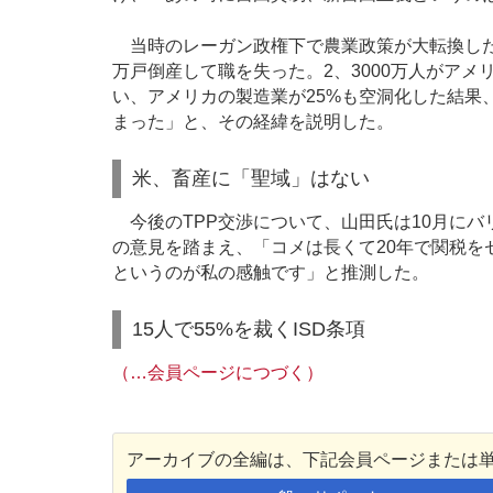
当時のレーガン政権下で農業政策が大転換した
万戸倒産して職を失った。2、3000万人がアメ
い、アメリカの製造業が25%も空洞化した結果
まった」と、その経緯を説明した。
米、畜産に「聖域」はない
今後のTPP交渉について、山田氏は10月にバ
の意見を踏まえ、「コメは長くて20年で関税を
というのが私の感触です」と推測した。
15人で55%を裁くISD条項
（…会員ページにつづく）
アーカイブの全編は、下記会員ページまたは