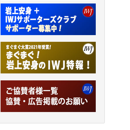
です。市民側に立つ講演会にIWJのカメラマ
ンをよく拝見しております。コンテンツが失
われるのはあまりにもったいない。少しでも
お役立てください。（H.O.様）
今日、僅かですがカンパしました。（T.M.
様）
今日、僅かですがカンパしました。IWJの危
機を乗り切るには到底及ばない額ですが病気
の妻を抱えている私にとっては精一杯のカン
パです。
かねてよりIWJが発してきた膨大な取材記事
や解説記事、そして各界の方々とのインタビ
ューは大袈裟ではなく、極めて重要な知的財
産だと思っています。
Windows7の頃はIWJの動画もRealPlayerで録
画できて、かなりの動画をDVDに焼きこんで
保存していました。
しかし、それが出来なくなって以降はExcelな