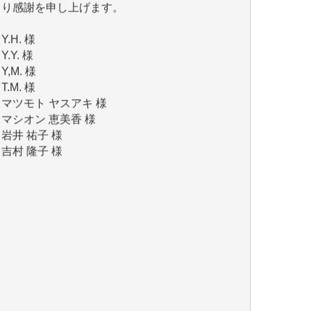
Y.H. 様
Y.Y. 様
Y,M. 様
T.M. 様
マツモト ヤスアキ 様
マシオン 恵美香 様
岩井 祐子 様
吉村 隆子 様
新城 靖 様
青木 要 様
T.Y. 様
K.O. 様
Y.S. 様
Y.N. 様
y.m. 様
R.N. 様
J.M. 様
T.N. 様
Y.T. 様
T.K. 様