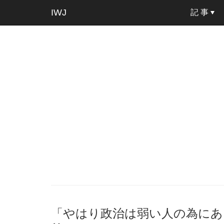
IWJ
記 事
「やはり政治は弱い人の為にあ