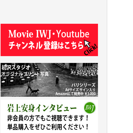
ASAKO TAKAESU 様
マシオン恵美香 様
平野智生 様
山本賢二 様
吉住俊昭 様
徳山匡 様
金 盛起 様
塩川 晃平 様
松本益美 様
井出 隆太 様
及川昭男 様
岩井祐子 様
藤田英之 様
藤岡比左志 様
井出 隆太 様
小池説夫 様
アオキカナメ 様
諸般の事情によりIWJ会費払えず今は非会員