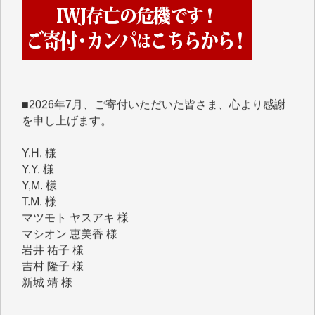
めて、その一部をここにご紹介いたします。
■■■■■■
■2026年7月、ご寄付いただいた皆さま、心より感謝
を申し上げます。
Y.H. 様
Y.Y. 様
Y,M. 様
T.M. 様
マツモト ヤスアキ 様
マシオン 恵美香 様
岩井 祐子 様
吉村 隆子 様
新城 靖 様
青木 要 様
T.Y. 様
K.O. 様
Y.S. 様
Y.N. 様