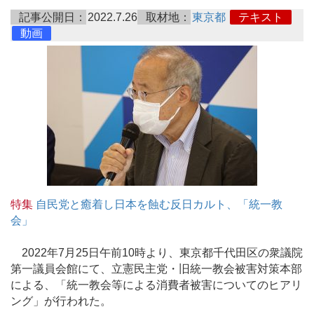
記事公開日：
2022.7.26
取材地：
東京都
テキスト
動画
特集
自民党と癒着し日本を蝕む反日カルト、「統一教
会」
2022年7月25日午前10時より、東京都千代田区の衆議院
第一議員会館にて、立憲民主党・旧統一教会被害対策本部
による、「統一教会等による消費者被害についてのヒアリ
ング」が行われた。