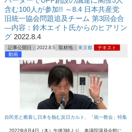
バーターでUPF創設の議連に閣僚5人
含む100人が参加!! ～8.4 日本共産党
旧統一協会問題追及チーム 第3回会合
―内容：鈴木エイト氏からのヒアリン
グ
2022.8.4
記事公開日：
2022.8.5
取材地：
東京都
テキスト
動画
自民党と癒着し日本を蝕む反日カルト、「統一教会」特集
2022年8月4日（木）午後3時より、参議院議員会館に