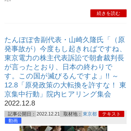
続きを読む
たんぽぽ舎副代表・山崎久隆氏「（原
発事故が）今度もし起きればですね、
東京電力の株主代表訴訟で朝倉裁判長
が言ったとおり、日本の終わりで
す。この国が滅びるんですよ」!! ～
12.8「原発政策の大転換を許すな！ 東
京集中行動」院内ヒアリング集会
2022.12.8
記事公開日：
2022.12.21
取材地：
東京都
テキスト
動画