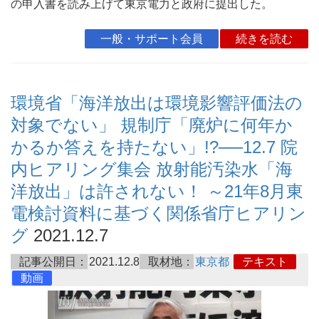
の申入書を読み上げて東京電力と政府に提出した。
一般・サポート会員
続きを読む
環境省「海洋放出は環境影響評価法の
対象でない」 規制庁「廃炉に何年か
かるか答えを持たない」!?──12.7 院
内ヒアリング集会 放射能汚染水「海
洋放出」は許されない！ ～21年8月東
電検討資料に基づく関係省庁ヒアリン
グ
2021.12.7
記事公開日：
2021.12.8
取材地：
東京都
テキスト
動画