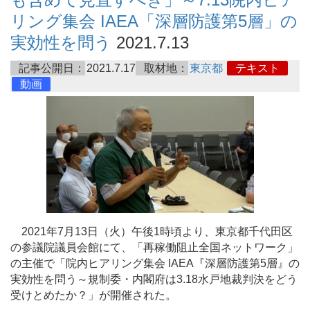
リング集会 IAEA「深層防護第5層」の
実効性を問う
2021.7.13
記事公開日：
2021.7.17
取材地：
東京都
テキスト
動画
2021年7月13日（火）午後1時頃より、東京都千代田区
の参議院議員会館にて、「再稼働阻止全国ネットワーク」
の主催で「院内ヒアリング集会 IAEA『深層防護第5層』の
実効性を問う～規制委・内閣府は3.18水戸地裁判決をどう
受けとめたか？」が開催された。