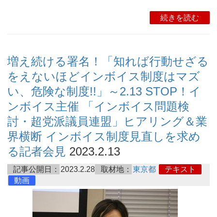
続きを読む
増え続ける署名！「知れば行動せざる
をえないほどインボイス制度はマズ
い、危険な制度!!」～2.13 STOP！イ
ンボイス主催 「インボイス問題検
討・超党派議員連盟」ヒアリング＆業
界横断 インボイス制度見直しを求め
る記者会見
2023.2.13
記事公開日：
2023.2.28
取材地：
東京都
テキスト
動画