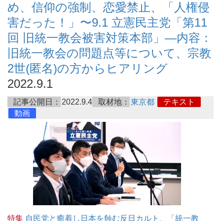
め、信仰の強制、恋愛禁止、「人権侵
害だった！」〜9.1 立憲民主党「第11
回 旧統一教会被害対策本部」―内容：
旧統一教会の問題点等について、宗教
2世(匿名)の方からヒアリング
2022.9.1
記事公開日：
2022.9.4
取材地：
東京都
テキスト
動画
特集
自民党と癒着し日本を蝕む反日カルト、「統一教