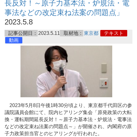
長反対！～原子力基本法・炉規法・電
事法などの改定束ね法案の問題点」
2023.5.8
記事公開日：
2023.5.11
取材地：
東京都
テキスト
動画
2023年5月8日午後1時30分頃より、東京都千代田区の参
議院議員会館にて、院内ヒアリング集会「原発政策の大転
換・運転期間延長反対！～原子力基本法・炉規法・電事法
などの改定束ね法案の問題点～」が開催され、内閣府の原
子力政策担当官とのヒアリングが行われた。