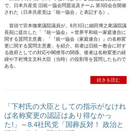
で、日本共産党 旧統一協会問題追及チーム 第3回会合開催
された（日本共産党は「統一協会」と表記する）。
冒頭で宮本徹衆議院議員が、8月3日に細田博之衆議院議
長宛に提出した「『統一協会』＝世界平和統一家庭連合に
関する質問主意書」「『統一協会（家庭連合）』の名称変
更に関する質問主意書」を紹介。前者は旧統一教会に対す
る政府としての対応や閣僚等の関係、後者は名称変更の経
緯や下村博文文科大臣（当時）の役割等を質問したもので
ある。
続きを読む
「下村氏の大臣としての指示がなけれ
ば名称変更の認証はあり得なかっ
た!」～8.4社民党「国葬反対！ 政治と