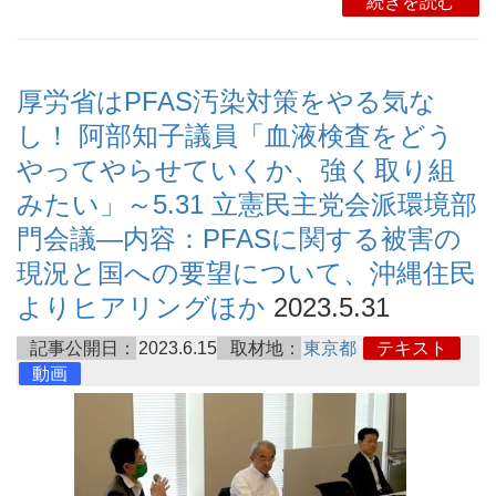
続きを読む
厚労省はPFAS汚染対策をやる気な
し！ 阿部知子議員「血液検査をどう
やってやらせていくか、強く取り組
みたい」～5.31 立憲民主党会派環境部
門会議―内容：PFASに関する被害の
現況と国への要望について、沖縄住民
よりヒアリングほか
2023.5.31
記事公開日：
2023.6.15
取材地：
東京都
テキスト
動画