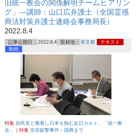
旧統一教会の関係解明チームヒアリン
グ」―講師：山口広弁護士（全国霊感
商法対策弁護士連絡会事務局長）
2022.8.4
記事公開日：
2022.8.4
取材地：
東京都
テキスト
動画
特集
自民党と癒着し日本を蝕む反日カルト、「統一教
会」
｜特集
安倍銃撃事件～国葬まで