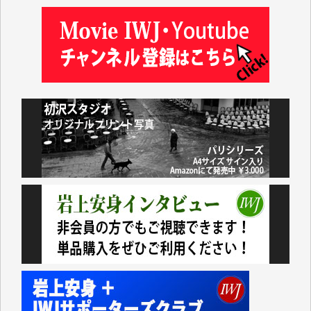
藤岡比左志 様
井出 隆太 様
小池説夫 様
アオキカナメ 様
諸般の事情によりIWJ会費払えず今は非会員です。市
民側に立つ講演会にIWJのカメラマンをよく拝見して
おります。コンテンツが失われるのはあまりにもった
いない。少しでもお役立てください。（H.O.様）
今日、僅かですがカンパしました。（T.M.様）
今日、僅かですがカンパしました。IWJの危機を乗り
切るには到底及ばない額ですが病気の妻を抱えている
私にとっては精一杯のカンパです。
かねてよりIWJが発してきた膨大な取材記事や解説記
事、そして各界の方々とのインタビューは大袈裟では
なく、極めて重要な知的財産だと思っています。
Windows7の頃はIWJの動画もRealPlayerで録画でき
て、かなりの動画をDVDに焼きこんで保存していま