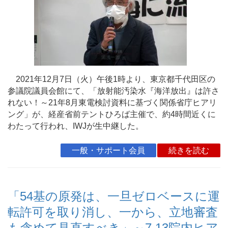
2021年12月7日（火）午後1時より、東京都千代田区の
参議院議員会館にて、「放射能汚染水『海洋放出』は許さ
れない！～21年8月東電検討資料に基づく関係省庁ヒアリ
ング」が、経産省前テントひろば主催で、約4時間近くに
わたって行われ、IWJが生中継した。
一般・サポート会員
続きを読む
「54基の原発は、一旦ゼロベースに運
転許可を取り消し、一から、立地審査
も含めて見直すべき」～7.13院内ヒア