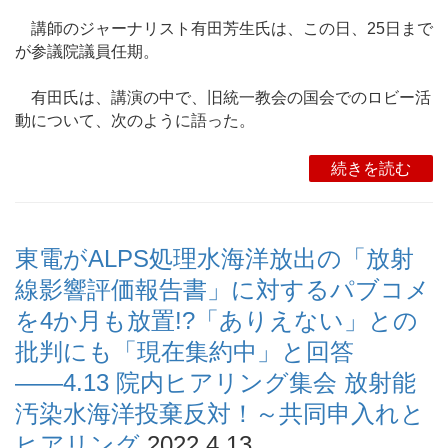
講師のジャーナリスト有田芳生氏は、この日、25日まで
が参議院議員任期。
有田氏は、講演の中で、旧統一教会の国会でのロビー活
動について、次のように語った。
続きを読む
東電がALPS処理水海洋放出の「放射
線影響評価報告書」に対するパブコメ
を4か月も放置!?「ありえない」との
批判にも「現在集約中」と回答
――4.13 院内ヒアリング集会 放射能
汚染水海洋投棄反対！～共同申入れと
ヒアリング
2022.4.13