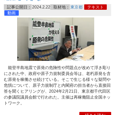
記事公開日：
2024.2.22
取材地：
東京都
テキスト
動画
能登半島地震で原発の危険性や問題点が改めて浮き彫り
にされた中、政府や原子力規制委員会等は、老朽原発を含
む原発を稼働させ続けている。そこで生じる様々な疑問や
危惧について、原子力規制庁と内閣府の担当者から直接回
答を聞くヒアリングが、2024年2月21日、東京都千代田区
の参議院議員会館で行われた。主催は再稼働阻止全国ネッ
トワーク。