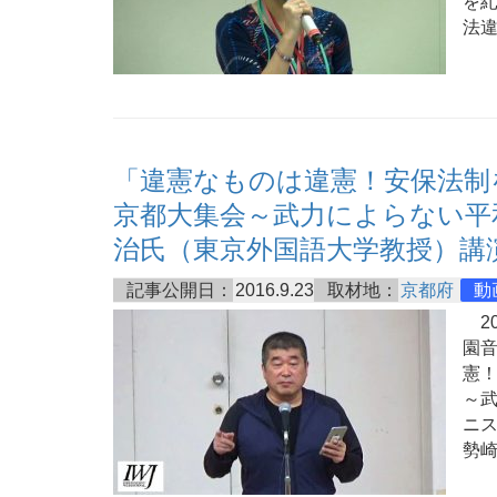
を
法
「違憲なものは違憲！安保法制
京都大集会～武力によらない平
治氏（東京外国語大学教授）講
記事公開日：
2016.9.23
取材地：
京都府
動
20
園
憲
～
ニス
勢