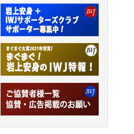
アオキカナメ 様
諸般の事情によりIWJ会費払えず今は非会員
です。市民側に立つ講演会にIWJのカメラマ
ンをよく拝見しております。コンテンツが失
われるのはあまりにもったいない。少しでも
お役立てください。（H.O.様）
今日、僅かですがカンパしました。（T.M.
様）
今日、僅かですがカンパしました。IWJの危
機を乗り切るには到底及ばない額ですが病気
の妻を抱えている私にとっては精一杯のカン
パです。
かねてよりIWJが発してきた膨大な取材記事
や解説記事、そして各界の方々とのインタビ
ューは大袈裟ではなく、極めて重要な知的財
産だと思っています。
Windows7の頃はIWJの動画もRealPlayerで録