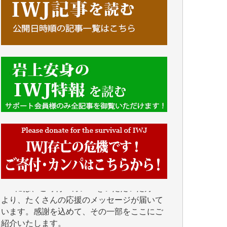
■■■■■■
IWJには、ご寄付・カンパをいただいた方々
より、たくさんの応援のメッセージが届いて
います。感謝を込めて、その一部をここにご
紹介いたします。
■■■■■■