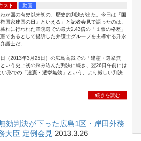
キスト
動画
わが国の有史以来初の、歴史的判決が出た。今日は『国
主権国家建国の日』といえる」と記者会見で語ったのは、
暮れに行われた衆院選での最大2.43倍の「１票の格差」
違憲であるとして提訴した弁護士グループを主導する升永
俊弁護士だ。
（2013年3月25日）の広島高裁での「違憲・選挙無
という史上初の踏み込んだ判決に続き、翌26日午前には
ない形での「違憲・選挙無効」という、より厳しい判決
続きを読む
無効判決が下った広島1区・岸田外務
務大臣 定例会見
2013.3.26