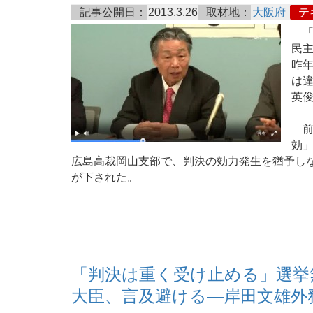
記事公開日：
2013.3.26
取材地：
大阪府
テ
「
民
昨年
は
英
前日
効」
広島高裁岡山支部で、判決の効力発生を猶予し
が下された。
「判決は重く受け止める」選挙
大臣、言及避ける―岸田文雄外