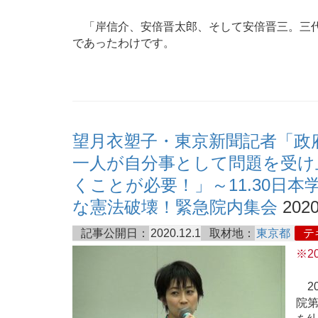
「岸信介、安倍晋太郎、そして安倍晋三。三代
であったわけです。
望月衣塑子・東京新聞記者「政
一人が自分事として問題を受け
くことが必要！」～11.30日
な憲法破壊！緊急院内集会
2020
記事公開日：
2020.12.1
取材地：
東京都
テ
※2
20
院