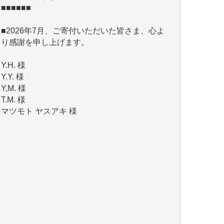
■2026年7月、ご寄付いただいた皆さま、心よ
り感謝を申し上げます。
Y.H. 様
Y.Y. 様
Y,M. 様
T.M. 様
マツモト ヤスアキ 様
マシオン 恵美香 様
岩井 祐子 様
吉村 隆子 様
新城 靖 様
青木 要 様
T.Y. 様
K.O. 様
Y.S. 様
Y.N. 様
y.m. 様
R.N. 様
J.M. 様