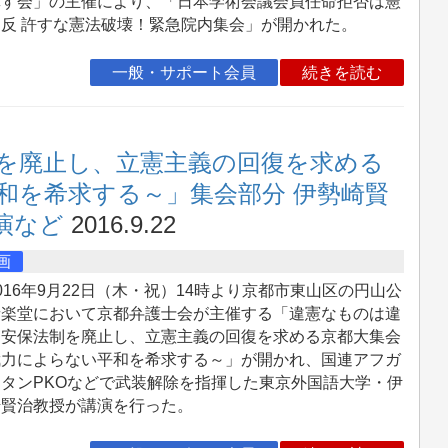
糺す会」の主催により、「日本学術会議会員任命拒否は憲
違反 許すな憲法破壊！緊急院内集会」が開かれた。
一般・サポート会員
続きを読む
を廃止し、立憲主義の回復を求める
和を希求する～」集会部分 伊勢崎賢
演など
2016.9.22
画
16年9月22日（木・祝）14時より京都市東山区の円山公
音楽堂において京都弁護士会が主催する「違憲なものは違
！安保法制を廃止し、立憲主義の回復を求める京都大集会
武力によらない平和を希求する～」が開かれ、国連アフガ
タンPKOなどで武装解除を指揮した東京外国語大学・伊
崎賢治教授が講演を行った。