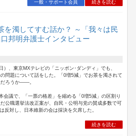
一般・サポート会員
続きを読む
お茶を濁してすむ話か？ ～「我々は民
山口邦明弁護士インタビュー
日）、東京MXテレビの「ニッポン･ダンディ」でも、
の問題について話をした。「0増5減」でお茶を濁されて
のだろうか――。
本会議で、「一票の格差」を縮める「0増5減」の区割り
んだ公職選挙法改正案が、自民・公明与党の賛成多数で可
党は反対し、日本維新の会は採決を欠席した。
続きを読む