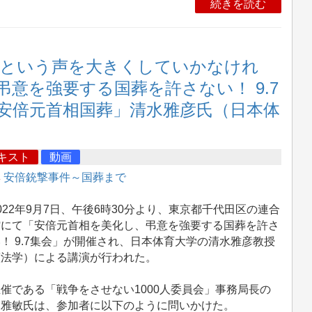
続きを読む
』という声を大きくしていかなけれ
意を強要する国葬を許さない！ 9.7
安倍元首相国葬」清水雅彦氏（日本体
キスト
動画
集
安倍銃撃事件～国葬まで
22年9月7日、午後6時30分より、東京都千代田区の連合
館にて「安倍元首相を美化し、弔意を強要する国葬を許さ
！ 9.7集会」が開催され、日本体育大学の清水雅彦教授
憲法学）による講演が行われた。
催である「戦争をさせない1000人委員会」事務局長の
田雅敏氏は、参加者に以下のように問いかけた。