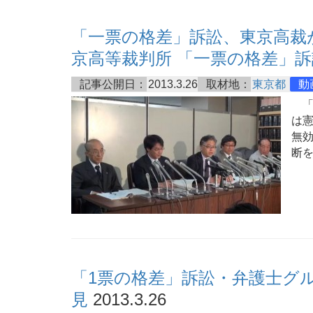
「一票の格差」訴訟、東京高裁
京高等裁判所 「一票の格差」訴
記事公開日：
2013.3.26
取材地：
東京都
動
「一
は
無効
断
「1票の格差」訴訟・弁護士グ
見
2013.3.26