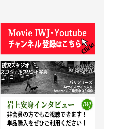
T.N. 様
Y.T. 様
T.K. 様
ASAKO TAKAESU 様
マシオン恵美香 様
平野智生 様
山本賢二 様
吉住俊昭 様
徳山匡 様
金 盛起 様
塩川 晃平 様
松本益美 様
井出 隆太 様
及川昭男 様
岩井祐子 様
藤田英之 様
藤岡比左志 様
井出 隆太 様
小池説夫 様