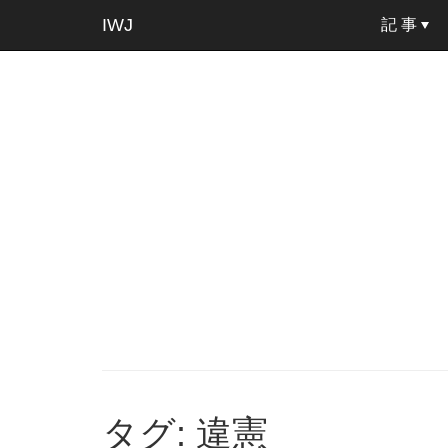
IWJ
記 事
タグ: 違憲