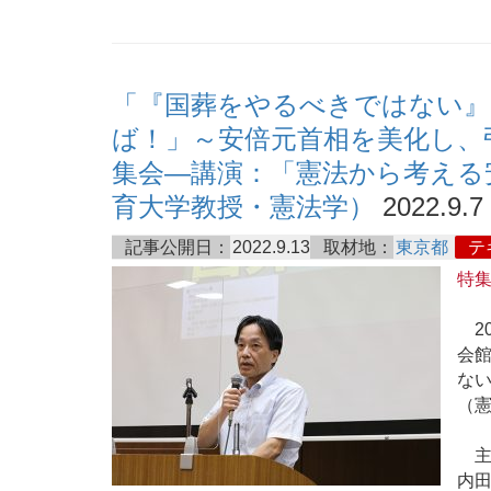
「『国葬をやるべきではない
ば！」～安倍元首相を美化し、弔
集会―講演：「憲法から考える
育大学教授・憲法学）
2022.9.7
記事公開日：
2022.9.13
取材地：
東京都
テ
特
20
会
ない
（
主
内