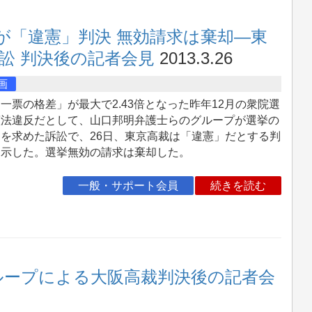
が「違憲」判決 無効請求は棄却―東
訟 判決後の記者会見
2013.3.26
画
票の格差」が最大で2.43倍となった昨年12月の衆院選
憲法違反だとして、山口邦明弁護士らのグループが選挙の
を求めた訴訟で、26日、東京高裁は「違憲」だとする判
を示した。選挙無効の請求は棄却した。
一般・サポート会員
続きを読む
ループによる大阪高裁判決後の記者会