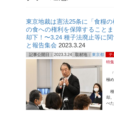
東京地裁は憲法25条に「食糧
の食への権利を保障することま
却下！〜3.24 種子法廃止等
と報告集会
2023.3.24
記事公開日：
2023.3.24
取材地：
東京都
テ
特
「
極
種
却
べ