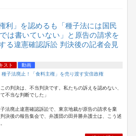
の権利」を認めるも「種子法には国民
では書いていない」と原告の請求を
に関する違憲確認訴訟 判決後の記者会見
キスト
動画
集
種子法廃止！「食料主権」を売り渡す安倍政権
この判決は、不当判決です。私たちの訴えを認めない、
めて不当な判断でした」
子法廃止違憲確認訴訟で、東京地裁が原告の請求を棄
。判決後の報告集会で、弁護団の田井勝弁護士は、こう述
た。