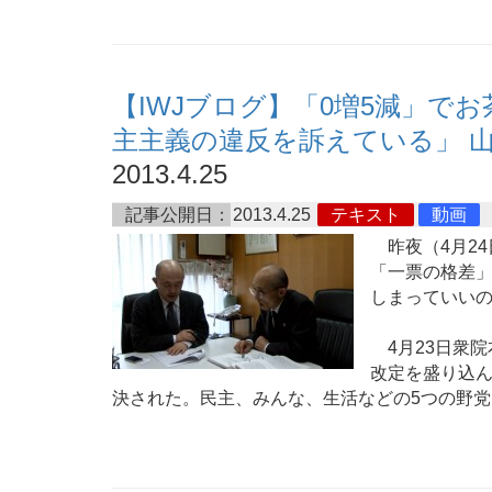
【IWJブログ】「0増5減」で
主主義の違反を訴えている」 
2013.4.25
記事公開日：
2013.4.25
テキスト
動画
昨夜（4月24
「一票の格差」
しまっていい
4月23日衆院
改定を盛り込
決された。民主、みんな、生活などの5つの野