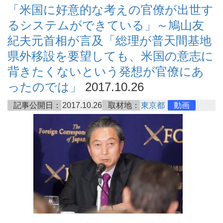
「米国に好意的な考えの官僚が出世す
るシステムができている」～鳩山友
紀夫元首相が言及「総理が普天間基地
県外移設を要望しても、米国の意志に
背きたくないという発想が官僚にあ
ったのでは」
2017.10.26
記事公開日：
2017.10.26
取材地：
東京都
動画