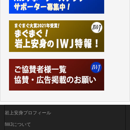
なく、極めて重要な知的財産だと思っています。
Windows7の頃はIWJの動画もRealPlayerで録画でき
て、かなりの動画をDVDに焼きこんで保存していま
した。
しかし、それが出来なくなって以降はExcelなどを使
ってハイパーリンクを張り、重要と思われる記事にい
つでも簡単にアクセスできるようにして来ました。し
かし、それができるのもコンテンツがサーバーに保存
されているからこそのことであり、そのサーバーが使
えなくなってしまえば二度と視ることが出来なくなっ
てしまいます。
「何とかしなければ、何とかしてほしい。」と思いな
がらも前述した事情でどうにもならない自分の非力に
歯ぎしりするばかりです。（T.M.様）
いつもまともな報道、ありがとうございます。（新城
靖 様）
岩上安身プロフィール
IWJについて