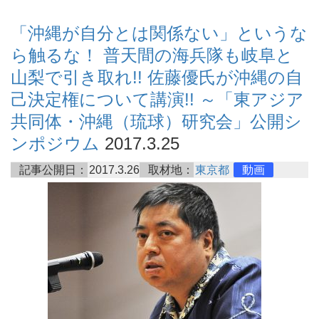
「沖縄が自分とは関係ない」というな
ら触るな！ 普天間の海兵隊も岐阜と
山梨で引き取れ!! 佐藤優氏が沖縄の自
己決定権について講演!! ～「東アジア
共同体・沖縄（琉球）研究会」公開シ
ンポジウム
2017.3.25
記事公開日：
2017.3.26
取材地：
東京都
動画