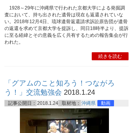
1928～29年に沖縄県で行われた京都大学による発掘調
査において、持ち出された遺骨は現在も返還されていな
い。2018年12月4日、琉球遺骨返還請求訴訟原告団が遺骨
の返還を求めて京都大学を提訴し、同日18時半より、提訴
に至る経緯とその意義を広く共有するための報告集会が行
われた。
続きを読む
「グアムのこと知ろう！つながろ
う！」交流勉強会
2018.1.24
記事公開日：
2018.1.24
取材地：
沖縄県
動画