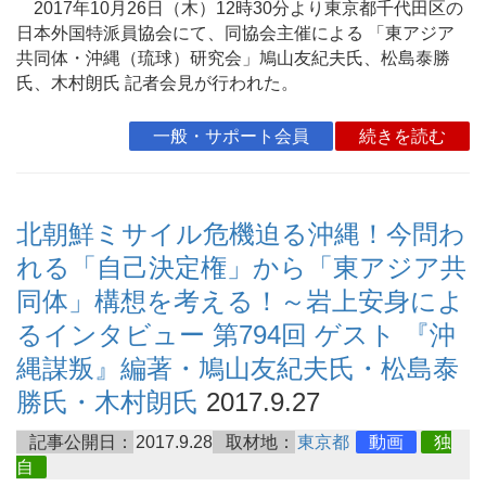
2017年10月26日（木）12時30分より東京都千代田区の
日本外国特派員協会にて、同協会主催による 「東アジア
共同体・沖縄（琉球）研究会」鳩山友紀夫氏、松島泰勝
氏、木村朗氏 記者会見が行われた。
一般・サポート会員
続きを読む
北朝鮮ミサイル危機迫る沖縄！今問わ
れる「自己決定権」から「東アジア共
同体」構想を考える！～岩上安身によ
るインタビュー 第794回 ゲスト 『沖
縄謀叛』編著・鳩山友紀夫氏・松島泰
勝氏・木村朗氏
2017.9.27
記事公開日：
2017.9.28
取材地：
東京都
動画
独
自