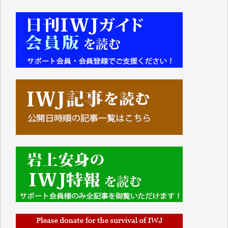
■■■■■■