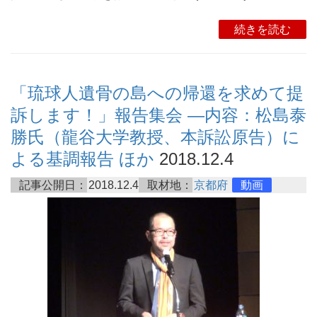
続きを読む
「琉球人遺骨の島への帰還を求めて提
訴します！」報告集会 ―内容：松島泰
勝氏（龍谷大学教授、本訴訟原告）に
よる基調報告 ほか
2018.12.4
記事公開日：
2018.12.4
取材地：
京都府
動画