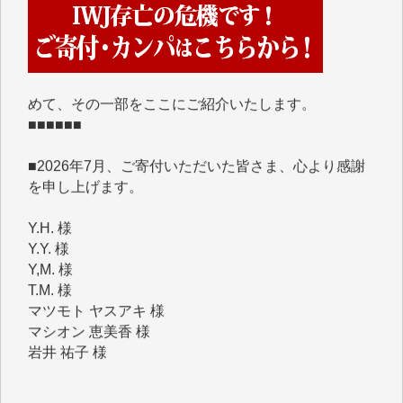
IWJには、ご寄付・カンパをいただいた方々より、た
くさんの応援のメッセージが届いています。感謝を込
めて、その一部をここにご紹介いたします。
■■■■■■
■2026年7月、ご寄付いただいた皆さま、心より感謝
を申し上げます。
Y.H. 様
Y.Y. 様
Y,M. 様
T.M. 様
マツモト ヤスアキ 様
マシオン 恵美香 様
岩井 祐子 様
吉村 隆子 様
新城 靖 様
青木 要 様
T.Y. 様