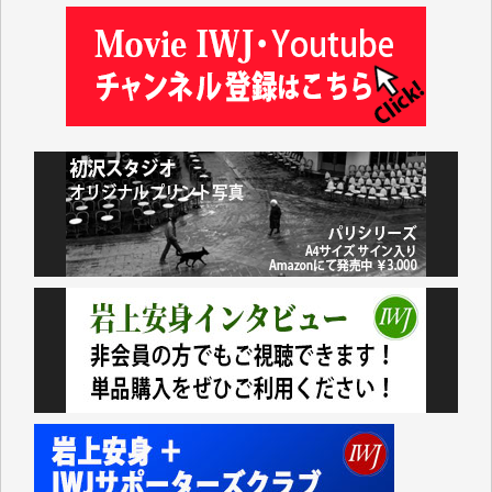
岩井祐子 様
藤田英之 様
藤岡比左志 様
井出 隆太 様
小池説夫 様
アオキカナメ 様
諸般の事情によりIWJ会費払えず今は非会員です。市
民側に立つ講演会にIWJのカメラマンをよく拝見して
おります。コンテンツが失われるのはあまりにもった
いない。少しでもお役立てください。（H.O.様）
今日、僅かですがカンパしました。（T.M.様）
今日、僅かですがカンパしました。IWJの危機を乗り
切るには到底及ばない額ですが病気の妻を抱えている
私にとっては精一杯のカンパです。
かねてよりIWJが発してきた膨大な取材記事や解説記
事、そして各界の方々とのインタビューは大袈裟では