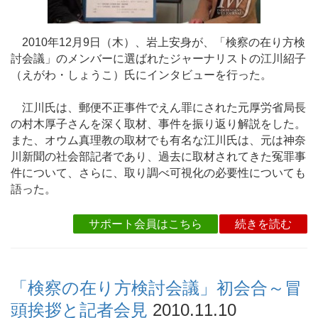
2010年12月9日（木）、岩上安身が、「検察の在り方検
討会議」のメンバーに選ばれたジャーナリストの江川紹子
（えがわ・しょうこ）氏にインタビューを行った。
江川氏は、郵便不正事件でえん罪にされた元厚労省局長
の村木厚子さんを深く取材、事件を振り返り解説をした。
また、オウム真理教の取材でも有名な江川氏は、元は神奈
川新聞の社会部記者であり、過去に取材されてきた冤罪事
件について、さらに、取り調べ可視化の必要性についても
語った。
サポート会員はこちら
続きを読む
「検察の在り方検討会議」初会合～冒
頭挨拶と記者会見
2010.11.10