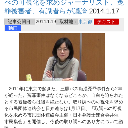
べの可視化を求めジャーナリスト、冤
罪被害者、有識者らが議論
2014.1.17
記事公開日：
2014.1.19
取材地：
東京都
テキスト
動画
2011年に東京で起きた、三鷹バス痴漢冤罪事件から2年
が経った。冤罪事件はなくなるどころか、自白を迫られた
とする被疑者らは後を絶たない。取り調べの可視化を求め
る市民団体連絡会と日弁連らは1月17日、「取調べの可視
化を求める市民団体連絡会主催・日本弁護士連合会共催
市民集会」を開催し、今後の取り調べのあり方について議