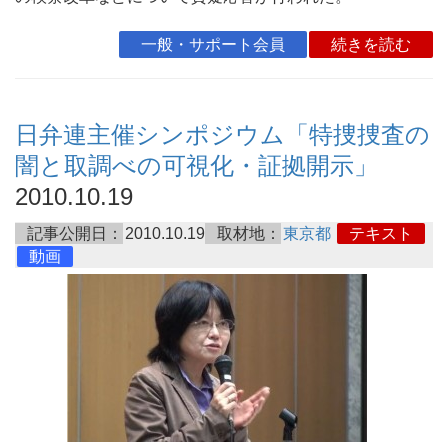
一般・サポート会員
続きを読む
日弁連主催シンポジウム「特捜捜査の
闇と取調べの可視化・証拠開示」
2010.10.19
記事公開日：
2010.10.19
取材地：
東京都
テキスト
動画