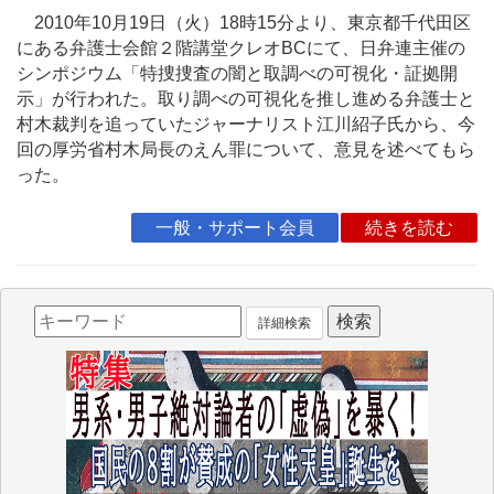
2010年10月19日（火）18時15分より、東京都千代田区
にある弁護士会館２階講堂クレオBCにて、日弁連主催の
シンポジウム「特捜捜査の闇と取調べの可視化・証拠開
示」が行われた。取り調べの可視化を推し進める弁護士と
村木裁判を追っていたジャーナリスト江川紹子氏から、今
回の厚労省村木局長のえん罪について、意見を述べてもら
った。
一般・サポート会員
続きを読む
詳細検索