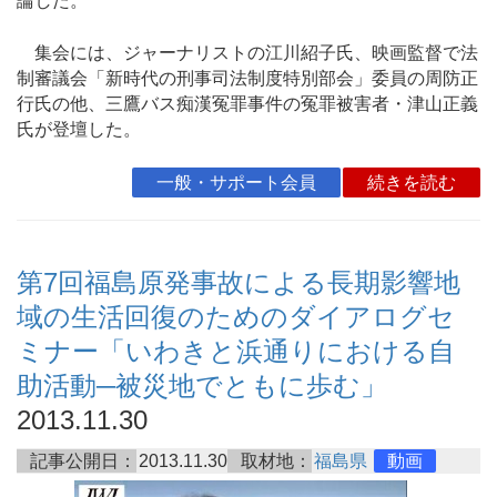
論した。
集会には、ジャーナリストの江川紹子氏、映画監督で法
制審議会「新時代の刑事司法制度特別部会」委員の周防正
行氏の他、三鷹バス痴漢冤罪事件の冤罪被害者・津山正義
氏が登壇した。
一般・サポート会員
続きを読む
第7回福島原発事故による長期影響地
域の生活回復のためのダイアログセ
ミナー「いわきと浜通りにおける自
助活動─被災地でともに歩む」
2013.11.30
記事公開日：
2013.11.30
取材地：
福島県
動画