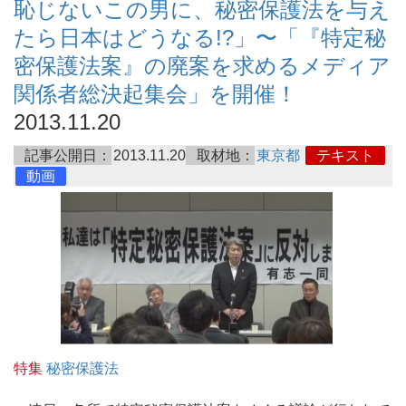
恥じないこの男に、秘密保護法を与え
たら日本はどうなる!?」〜「『特定秘
密保護法案』の廃案を求めるメディア
関係者総決起集会」を開催！
2013.11.20
記事公開日：
2013.11.20
取材地：
東京都
テキスト
動画
特集
秘密保護法