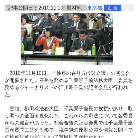
記事公開日：
2010.11.10
取材地：
東京都
動画
2010年11月10日、「検察の在り方検討会議」の初会合
が開催された。座長を務める千葉景子前法務大臣、委員を
務めるジャーナリストの江川昭子氏の記者会見が行われ
た。
冒頭、柳田稔法務大臣、千葉景子座長の挨拶があり、取
り調べの全面可視化など、これからの司法について各委員
からの発言があった。初会合後の記者会見では千葉景子座
長が質問に答える形で、議事録の原則公開や情報公開下で
の検察改革などについて質疑応答が行われた。