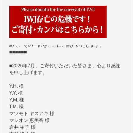
■■■■■■
IWJには、ご寄付・カンパをいただいた方々より、た
くさんの応援のメッセージが届いています。感謝を込
めて、その一部をここにご紹介いたします。
■■■■■■
■2026年7月、ご寄付いただいた皆さま、心より感謝
を申し上げます。
Y.H. 様
Y.Y. 様
Y,M. 様
T.M. 様
マツモト ヤスアキ 様
マシオン 恵美香 様
岩井 祐子 様
吉村 隆子 様
新城 靖 様
青木 要 様