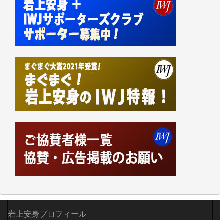
事、そして各界の方々とのインタビューは大袈裟では
なく、極めて重要な知的財産だと思っています。
Windows7の頃はIWJの動画もRealPlayerで録画でき
て、かなりの動画をDVDに焼きこんで保存していま
した。
しかし、それが出来なくなって以降はExcelなどを使
ってハイパーリンクを張り、重要と思われる記事にい
つでも簡単にアクセスできるようにして来ました。し
かし、それができるのもコンテンツがサーバーに保存
されているからこそのことであり、そのサーバーが使
えなくなってしまえば二度と視ることが出来なくなっ
てしまいます。
「何とかしなければ、何とかしてほしい。」と思いな
がらも前述した事情でどうにもならない自分の非力に
歯ぎしりするばかりです。（T.M.様）
いつもまともな報道、ありがとうございます。（新城
靖 様）
岩上安身プロフィール