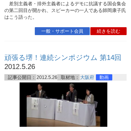
差別主義者・排外主義者によるデモに抗議する国会集会
の第二回目が開かれ、スピーカーの一人である師岡康子氏
はこう語った。
一般・サポート会員
続きを読む
頑張る堺！連続シンポジウム 第14回
2012.5.26
記事公開日：
2012.5.26
取材地：
大阪府
動画