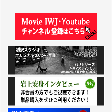
井出 隆太 様
及川昭男 様
岩井祐子 様
藤田英之 様
藤岡比左志 様
井出 隆太 様
小池説夫 様
アオキカナメ 様
諸般の事情によりIWJ会費払えず今は非会員です。市
民側に立つ講演会にIWJのカメラマンをよく拝見して
おります。コンテンツが失われるのはあまりにもった
いない。少しでもお役立てください。（H.O.様）
今日、僅かですがカンパしました。（T.M.様）
今日、僅かですがカンパしました。IWJの危機を乗り
切るには到底及ばない額ですが病気の妻を抱えている
私にとっては精一杯のカンパです。
かねてよりIWJが発してきた膨大な取材記事や解説記