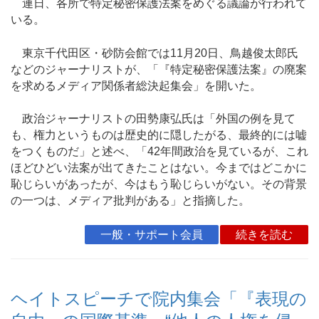
連日、各所で特定秘密保護法案をめぐる議論が行われて
いる。
東京千代田区・砂防会館では11月20日、鳥越俊太郎氏
などのジャーナリストが、「『特定秘密保護法案』の廃案
を求めるメディア関係者総決起集会」を開いた。
政治ジャーナリストの田勢康弘氏は「外国の例を見て
も、権力というものは歴史的に隠したがる、最終的には嘘
をつくものだ」と述べ、「42年間政治を見ているが、これ
ほどひどい法案が出てきたことはない。今まではどこかに
恥じらいがあったが、今はもう恥じらいがない。その背景
の一つは、メディア批判がある」と指摘した。
一般・サポート会員
続きを読む
ヘイトスピーチで院内集会「『表現の