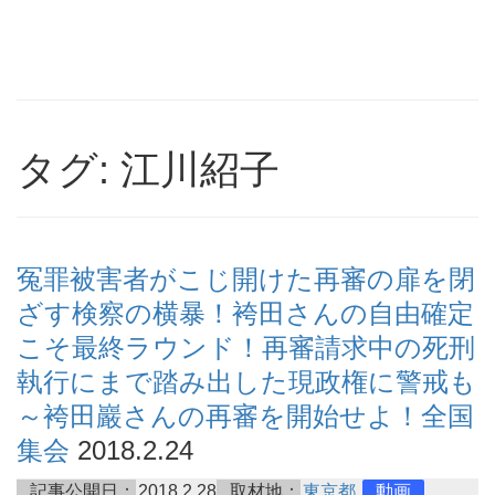
タグ: 江川紹子
冤罪被害者がこじ開けた再審の扉を閉
ざす検察の横暴！袴田さんの自由確定
こそ最終ラウンド！再審請求中の死刑
執行にまで踏み出した現政権に警戒も
～袴田巖さんの再審を開始せよ！全国
集会
2018.2.24
記事公開日：
2018.2.28
取材地：
東京都
動画