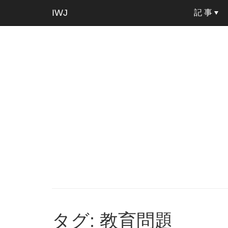
IWJ
記 事
タグ: 教育問題