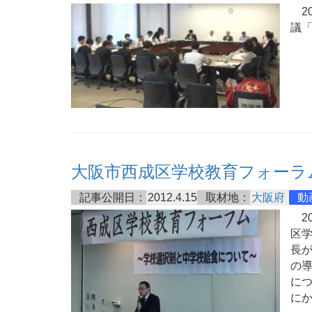
20
議
大阪市西成区学校教育フォーラ
記事公開日：
2012.4.15
取材地：
大阪府
動
20
区
長
の
につ
に