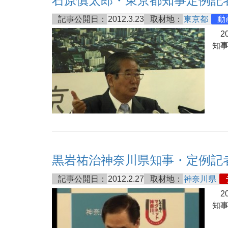
石原慎太郎・東京都知事定例記
記事公開日：
2012.3.23
取材地：
東京都
動
20
知
黒岩祐治神奈川県知事・定例記
記事公開日：
2012.2.27
取材地：
神奈川県
20
知