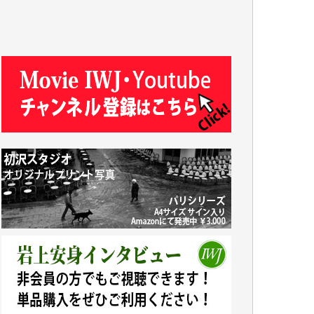
T.N. 様
Y.T. 様
T.K. 様
ASAKO TAKAESU 様
マシオン恵美香 様
平野智生 様
山本賢二 様
吉住俊昭 様
徳山匡 様
金 盛起 様
塩川 晃平 様
松本益美 様
井出 隆太 様
及川昭男 様
岩井祐子 様
藤田英之 様
藤岡比左志 様
井出 隆太 様
小池説夫 様