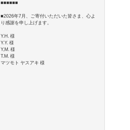
■2026年7月、ご寄付いただいた皆さま、心よ
り感謝を申し上げます。
Y.H. 様
Y.Y. 様
Y,M. 様
T.M. 様
マツモト ヤスアキ 様
マシオン 恵美香 様
岩井 祐子 様
吉村 隆子 様
新城 靖 様
青木 要 様
T.Y. 様
K.O. 様
Y.S. 様
Y.N. 様
y.m. 様
R.N. 様
J.M. 様