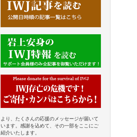
■■■■■■
IWJには、ご寄付・カンパをいただいた方々
より、たくさんの応援のメッセージが届いて
います。感謝を込めて、その一部をここにご
紹介いたします。
■■■■■■