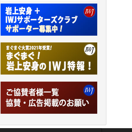
アオキカナメ 様
諸般の事情によりIWJ会費払えず今は非会員
です。市民側に立つ講演会にIWJのカメラマ
ンをよく拝見しております。コンテンツが失
われるのはあまりにもったいない。少しでも
お役立てください。（H.O.様）
今日、僅かですがカンパしました。（T.M.
様）
今日、僅かですがカンパしました。IWJの危
機を乗り切るには到底及ばない額ですが病気
の妻を抱えている私にとっては精一杯のカン
パです。
かねてよりIWJが発してきた膨大な取材記事
や解説記事、そして各界の方々とのインタビ
ューは大袈裟ではなく、極めて重要な知的財
産だと思っています。
Windows7の頃はIWJの動画もRealPlayerで録