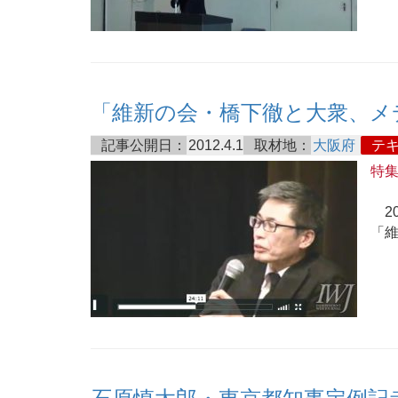
「維新の会・橋下徹と大衆、メ
記事公開日：
2012.4.1
取材地：
大阪府
テ
特
20
「