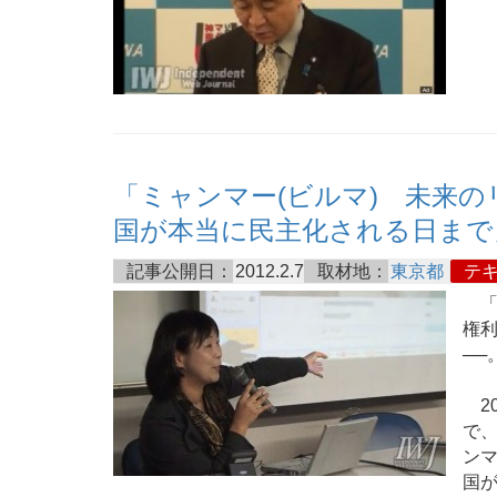
「ミャンマー(ビルマ) 未来
国が本当に民主化される日まで
記事公開日：
2012.2.7
取材地：
東京都
テ
「
権
──
20
で
ン
国