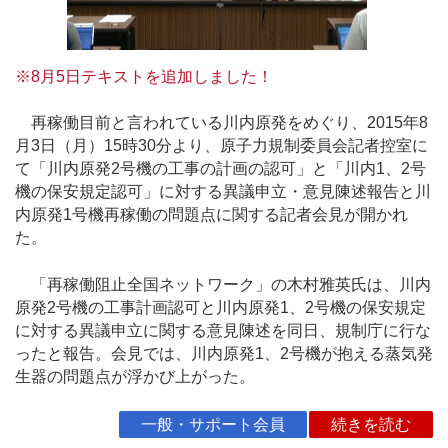
※8月5日テキストを追加しました！
再稼働目前と言われている川内原発をめぐり、2015年8
月3日（月）15時30分より、原子力規制委員会記者控室に
て「川内原発2号機の工事の計画の認可」と「川内1、2号
機の保安規定認可」に対する異議申立・意見陳述報告と川
内原発1号機再稼働の問題点に関する記者会見が開かれ
た。
「再稼働阻止全国ネットワーク」の木村雅英氏は、川内
原発2号機の工事計画認可と川内原発1、2号機の保安規定
に対する異議申立に関する意見陳述を同日、規制庁に行な
ったと報告。会見では、川内原発1、2号機が抱える蒸気発
生器の問題点が浮かび上がった。
一般・サポート会員
続きを読む