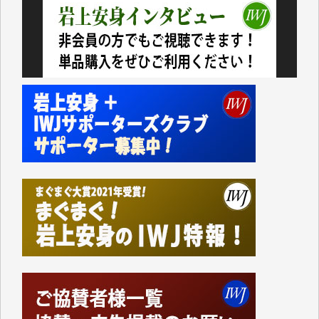
今日、僅かですがカンパしました。IWJの危機を乗り
切るには到底及ばない額ですが病気の妻を抱えている
私にとっては精一杯のカンパです。
かねてよりIWJが発してきた膨大な取材記事や解説記
事、そして各界の方々とのインタビューは大袈裟では
なく、極めて重要な知的財産だと思っています。
Windows7の頃はIWJの動画もRealPlayerで録画でき
て、かなりの動画をDVDに焼きこんで保存していま
した。
しかし、それが出来なくなって以降はExcelなどを使
ってハイパーリンクを張り、重要と思われる記事にい
つでも簡単にアクセスできるようにして来ました。し
かし、それができるのもコンテンツがサーバーに保存
されているからこそのことであり、そのサーバーが使
えなくなってしまえば二度と視ることが出来なくなっ
てしまいます。
「何とかしなければ、何とかしてほしい。」と思いな
がらも前述した事情でどうにもならない自分の非力に
歯ぎしりするばかりです。（T.M.様）