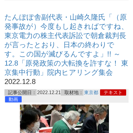
たんぽぽ舎副代表・山崎久隆氏「（原
発事故が）今度もし起きればですね、
東京電力の株主代表訴訟で朝倉裁判長
が言ったとおり、日本の終わりで
す。この国が滅びるんですよ」!! ～
12.8「原発政策の大転換を許すな！ 東
京集中行動」院内ヒアリング集会
2022.12.8
記事公開日：
2022.12.21
取材地：
東京都
テキスト
動画