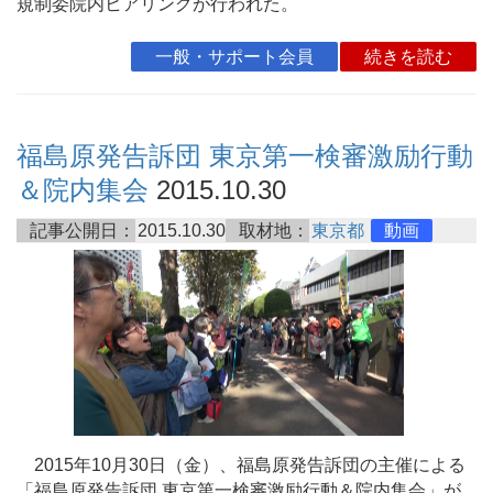
規制委院内ヒアリングが行われた。
一般・サポート会員
続きを読む
福島原発告訴団 東京第一検審激励行動
＆院内集会
2015.10.30
記事公開日：
2015.10.30
取材地：
東京都
動画
2015年10月30日（金）、福島原発告訴団の主催による
「福島原発告訴団 東京第一検審激励行動＆院内集会」が