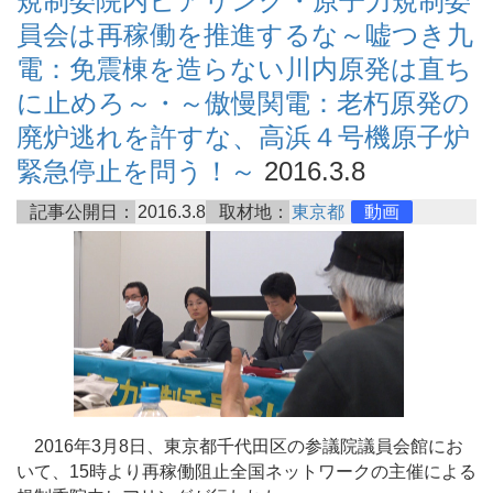
規制委院内ヒアリング・原子力規制委
員会は再稼働を推進するな～嘘つき九
電：免震棟を造らない川内原発は直ち
に止めろ～・～傲慢関電：老朽原発の
廃炉逃れを許すな、高浜４号機原子炉
緊急停止を問う！～
2016.3.8
記事公開日：
2016.3.8
取材地：
東京都
動画
2016年3月8日、東京都千代田区の参議院議員会館にお
いて、15時より再稼働阻止全国ネットワークの主催による