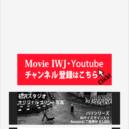
徳山匡 様
金 盛起 様
塩川 晃平 様
松本益美 様
井出 隆太 様
及川昭男 様
岩井祐子 様
藤田英之 様
藤岡比左志 様
井出 隆太 様
小池説夫 様
アオキカナメ 様
諸般の事情によりIWJ会費払えず今は非会員です。市
民側に立つ講演会にIWJのカメラマンをよく拝見して
おります。コンテンツが失われるのはあまりにもった
いない。少しでもお役立てください。（H.O.様）
今日、僅かですがカンパしました。（T.M.様）