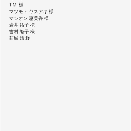
マシオン 恵美香 様
岩井 祐子 様
吉村 隆子 様
新城 靖 様
青木 要 様
T.Y. 様
K.O. 様
Y.S. 様
Y.N. 様
y.m. 様
R.N. 様
J.M. 様
T.N. 様
Y.T. 様
T.K. 様
ASAKO TAKAESU 様
マシオン恵美香 様
平野智生 様
山本賢二 様
吉住俊昭 様