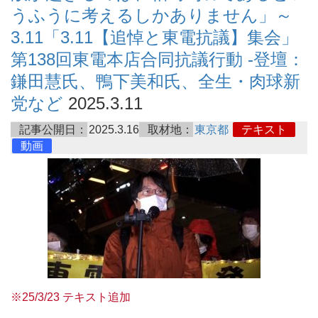
うふうに考えるしかありません」～
3.11「3.11【追悼と東電抗議】集会」
第138回東電本店合同抗議行動 -登壇：
鎌田慧氏、鴨下美和氏、全生・肉球新
党など
2025.3.11
記事公開日：
2025.3.16
取材地：
東京都
テキスト
動画
※25/3/23 テキスト追加