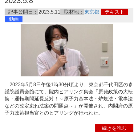
2023.5.8
記事公開日：
2023.5.11
取材地：
東京都
テキスト
動画
2023年5月8日午後1時30分頃より、東京都千代田区の参
議院議員会館にて、院内ヒアリング集会「原発政策の大転
換・運転期間延長反対！～原子力基本法・炉規法・電事法
などの改定束ね法案の問題点～」が開催され、内閣府の原
子力政策担当官とのヒアリングが行われた。
続きを読む