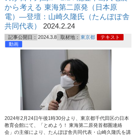
から考える 東海第二原発（日本原
電）―登壇：山崎久隆氏（たんぽぽ舎
共同代表）
2024.2.24
記事公開日：
2024.3.8
取材地：
東京都
テキスト
動画
2024年2月24日午後1時30分より、東京都千代田区の日本
教育会館にて、「とめよう！ 東海第二原発首都圏連絡
会」の主催により、たんぽぽ舎共同代表・山崎久隆氏を講