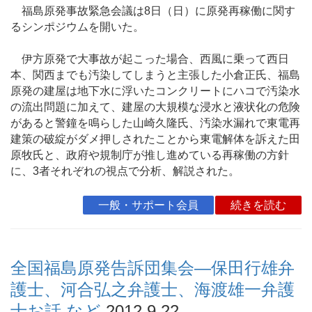
福島原発事故緊急会議は8日（日）に原発再稼働に関す
るシンポジウムを開いた。
伊方原発で大事故が起こった場合、西風に乗って西日
本、関西までも汚染してしまうと主張した小倉正氏、福島
原発の建屋は地下水に浮いたコンクリートにハコで汚染水
の流出問題に加えて、建屋の大規模な浸水と液状化の危険
があると警鐘を鳴らした山崎久隆氏、汚染水漏れで東電再
建策の破綻がダメ押しされたことから東電解体を訴えた田
原牧氏と、政府や規制庁が推し進めている再稼働の方針
に、3者それぞれの視点で分析、解説された。
一般・サポート会員
続きを読む
全国福島原発告訴団集会―保田行雄弁
護士、河合弘之弁護士、海渡雄一弁護
士お話 など
2012.9.22