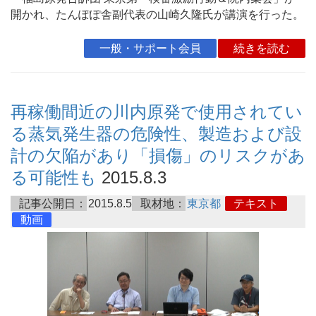
開かれ、たんぽぽ舎副代表の山崎久隆氏が講演を行った。
一般・サポート会員
続きを読む
再稼働間近の川内原発で使用されてい
る蒸気発生器の危険性、製造および設
計の欠陥があり「損傷」のリスクがあ
る可能性も
2015.8.3
記事公開日：
2015.8.5
取材地：
東京都
テキスト
動画