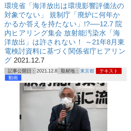
環境省「海洋放出は環境影響評価法の
対象でない」 規制庁「廃炉に何年か
かるか答えを持たない」!?──12.7 院
内ヒアリング集会 放射能汚染水「海
洋放出」は許されない！ ～21年8月東
電検討資料に基づく関係省庁ヒアリン
グ
2021.12.7
記事公開日：
2021.12.8
取材地：
東京都
テキスト
動画