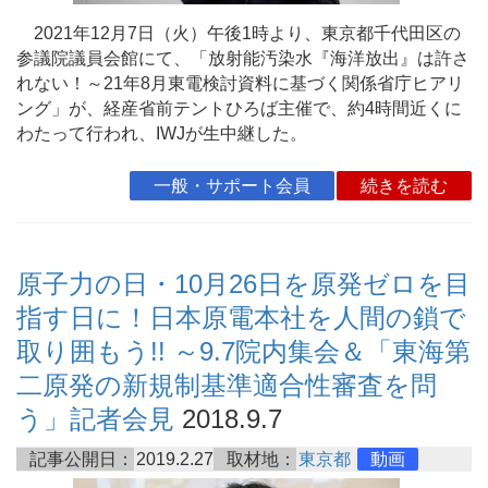
2021年12月7日（火）午後1時より、東京都千代田区の
参議院議員会館にて、「放射能汚染水『海洋放出』は許さ
れない！～21年8月東電検討資料に基づく関係省庁ヒアリ
ング」が、経産省前テントひろば主催で、約4時間近くに
わたって行われ、IWJが生中継した。
一般・サポート会員
続きを読む
原子力の日・10月26日を原発ゼロを目
指す日に！日本原電本社を人間の鎖で
取り囲もう!! ～9.7院内集会＆「東海第
二原発の新規制基準適合性審査を問
う」記者会見
2018.9.7
記事公開日：
2019.2.27
取材地：
東京都
動画