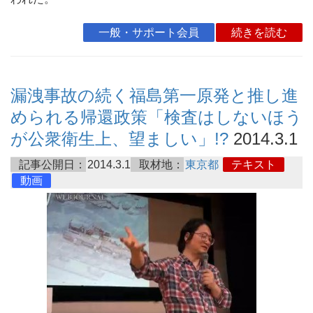
一般・サポート会員
続きを読む
漏洩事故の続く福島第一原発と推し進
められる帰還政策「検査はしないほう
が公衆衛生上、望ましい」!?
2014.3.1
記事公開日：
2014.3.1
取材地：
東京都
テキスト
動画