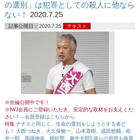
の選別」は犯罪としての殺人に他なら
ない！
2020.7.25
記事公開日：
2020.7.25
テキスト
※全編公開中です！
※IWJ会員にご登録いただき、安定的な取材をお支えくだ
さい！
→会員登録はこちらから
特集
ナチスと同じく、生命の選別をしようとする者ど
も！ 大西つねき、大久保愉一、山本直樹、成田悠輔、松
井一郎、馬場伸幸、植松聖、麻生太郎!! 彼らの思想も政策