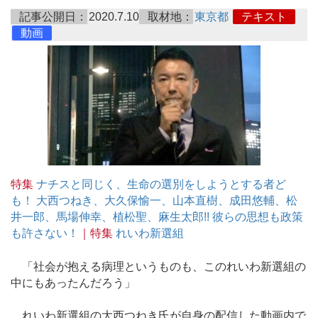
記事公開日：
2020.7.10
取材地：
東京都
テキスト
動画
特集
ナチスと同じく、生命の選別をしようとする者ど
も！ 大西つねき、大久保愉一、山本直樹、成田悠輔、松
井一郎、馬場伸幸、植松聖、麻生太郎!! 彼らの思想も政策
も許さない！
｜特集
れいわ新選組
「社会が抱える病理というものも、このれいわ新選組の
中にもあったんだろう」
れいわ新選組の大西つねき氏が自身の配信した動画内で