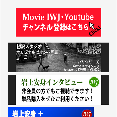
及川昭男 様
岩井祐子 様
藤田英之 様
藤岡比左志 様
井出 隆太 様
小池説夫 様
アオキカナメ 様
諸般の事情によりIWJ会費払えず今は非会員です。市
民側に立つ講演会にIWJのカメラマンをよく拝見して
おります。コンテンツが失われるのはあまりにもった
いない。少しでもお役立てください。（H.O.様）
今日、僅かですがカンパしました。（T.M.様）
今日、僅かですがカンパしました。IWJの危機を乗り
切るには到底及ばない額ですが病気の妻を抱えている
私にとっては精一杯のカンパです。
かねてよりIWJが発してきた膨大な取材記事や解説記