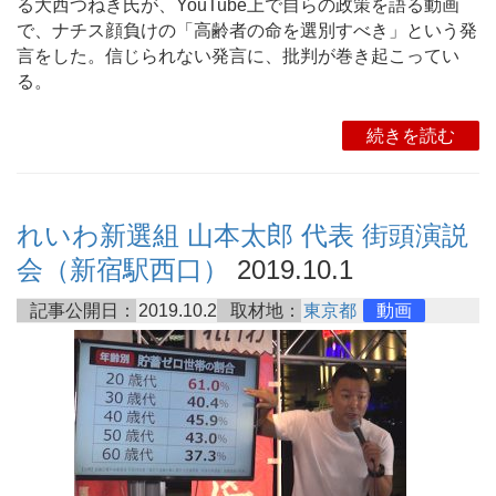
る大西つねき氏が、YouTube上で自らの政策を語る動画
で、ナチス顔負けの「高齢者の命を選別すべき」という発
言をした。信じられない発言に、批判が巻き起こってい
る。
続きを読む
れいわ新選組 山本太郎 代表 街頭演説
会（新宿駅西口）
2019.10.1
記事公開日：
2019.10.2
取材地：
東京都
動画