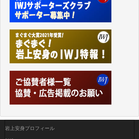
事、そして各界の方々とのインタビューは大袈裟では
なく、極めて重要な知的財産だと思っています。
Windows7の頃はIWJの動画もRealPlayerで録画でき
て、かなりの動画をDVDに焼きこんで保存していま
した。
しかし、それが出来なくなって以降はExcelなどを使
ってハイパーリンクを張り、重要と思われる記事にい
つでも簡単にアクセスできるようにして来ました。し
かし、それができるのもコンテンツがサーバーに保存
されているからこそのことであり、そのサーバーが使
えなくなってしまえば二度と視ることが出来なくなっ
てしまいます。
「何とかしなければ、何とかしてほしい。」と思いな
がらも前述した事情でどうにもならない自分の非力に
歯ぎしりするばかりです。（T.M.様）
いつもまともな報道、ありがとうございます。（新城
靖 様）
岩上安身プロフィール