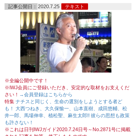
記事公開日：
2020.7.25
テキスト
※全編公開中です！
※IWJ会員にご登録いただき、安定的な取材をお支えくだ
さい！
→会員登録はこちらから
特集
ナチスと同じく、生命の選別をしようとする者ど
も！ 大西つねき、大久保愉一、山本直樹、成田悠輔、松
井一郎、馬場伸幸、植松聖、麻生太郎!! 彼らの思想も政策
も許さない！
※これは日刊IWJガイド2020.7.24日号～No.2871号に掲載