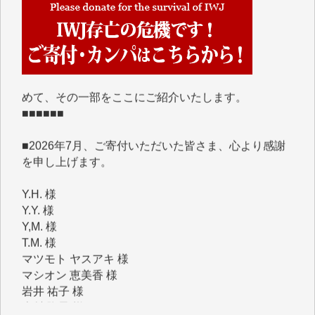
■■■■■■
IWJには、ご寄付・カンパをいただいた方々より、た
くさんの応援のメッセージが届いています。感謝を込
めて、その一部をここにご紹介いたします。
■■■■■■
■2026年7月、ご寄付いただいた皆さま、心より感謝
を申し上げます。
Y.H. 様
Y.Y. 様
Y,M. 様
T.M. 様
マツモト ヤスアキ 様
マシオン 恵美香 様
岩井 祐子 様
吉村 隆子 様
新城 靖 様
青木 要 様