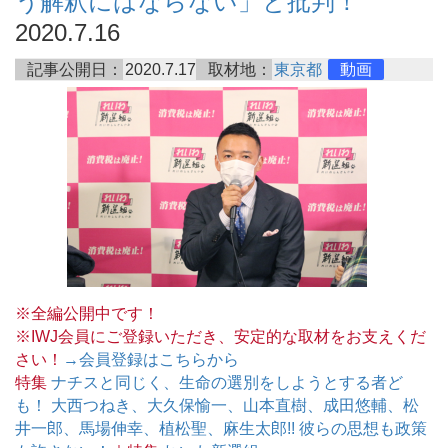
う解釈にはならない」と批判！
2020.7.16
記事公開日：
2020.7.17
取材地：
東京都
動画
※全編公開中です！
※IWJ会員にご登録いただき、安定的な取材をお支えくだ
さい！
→会員登録はこちらから
特集
ナチスと同じく、生命の選別をしようとする者ど
も！ 大西つねき、大久保愉一、山本直樹、成田悠輔、松
井一郎、馬場伸幸、植松聖、麻生太郎!! 彼らの思想も政策