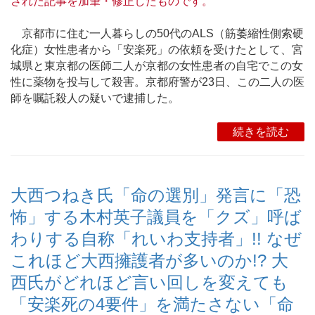
された記事を加筆・修正したものです。
京都市に住む一人暮らしの50代のALS（筋萎縮性側索硬
化症）女性患者から「安楽死」の依頼を受けたとして、宮
城県と東京都の医師二人が京都の女性患者の自宅でこの女
性に薬物を投与して殺害。京都府警が23日、この二人の医
師を嘱託殺人の疑いで逮捕した。
続きを読む
大西つねき氏「命の選別」発言に「恐
怖」する木村英子議員を「クズ」呼ば
わりする自称「れいわ支持者」!! なぜ
これほど大西擁護者が多いのか!? 大
西氏がどれほど言い回しを変えても
「安楽死の4要件」を満たさない「命