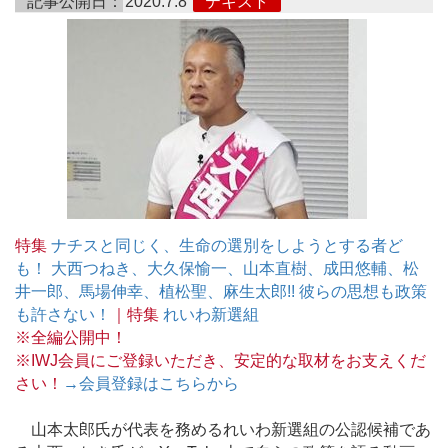
記事公開日：
2020.7.8
テキスト
特集
ナチスと同じく、生命の選別をしようとする者ど
も！ 大西つねき、大久保愉一、山本直樹、成田悠輔、松
井一郎、馬場伸幸、植松聖、麻生太郎!! 彼らの思想も政策
も許さない！
｜特集
れいわ新選組
※全編公開中！
※IWJ会員にご登録いただき、安定的な取材をお支えくだ
さい！
→会員登録はこちらから
山本太郎氏が代表を務めるれいわ新選組の公認候補であ