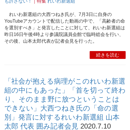
も許さない！
｜特集
れいわ新選組
れいわ新選組の大西つねき氏が、7月3日に自身の
YouTubeアカウントで配信した動画の中で、「高齢者の命
を選別すべき」と発言したことに対して、れいわ新選組は
昨日16日午後4時より参議院議員会館で臨時総会を行い、
その後、山本太郎代表が記者会見を行った。
続きを読む
「社会が抱える病理がこのれいわ新選
組の中にもあった」「首を切って終わ
り、そのまま野に放つということは
できない」大西つねき氏の「命の選
別」発言に対するれいわ新選組 山本
太郎 代表 囲み記者会見
2020.7.10