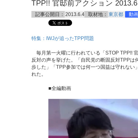
TPP!! 官邸前アクション 2013.6
記事公開日：
2013.6.4
取材地：
東京都
動
特集：IWJが追ったTPP問題
毎月第一火曜に行われている「STOP TPP!!
反対の声を挙げた。「自民党の断固反対TPPは
歩した」「TPP参加では何一つ国益は守れない
れた。
■全編動画