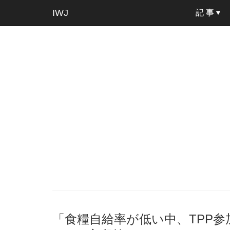
IWJ
記 事
「食糧自給率が低い中、TPP参