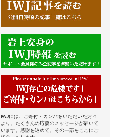
■■■■■■
IWJには、ご寄付・カンパをいただいた方々
より、たくさんの応援のメッセージが届いて
います。感謝を込めて、その一部をここにご
紹介いたします。
■■■■■■