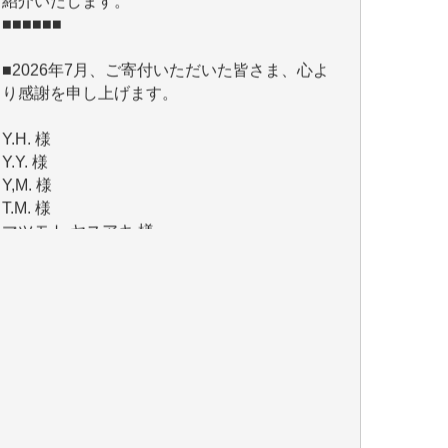
■2026年7月、ご寄付いただいた皆さま、心よ
り感謝を申し上げます。
Y.H. 様
Y.Y. 様
Y,M. 様
T.M. 様
マツモト ヤスアキ 様
マシオン 恵美香 様
岩井 祐子 様
吉村 隆子 様
新城 靖 様
青木 要 様
T.Y. 様
K.O. 様
Y.S. 様
Y.N. 様
y.m. 様
R.N. 様