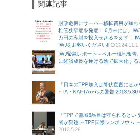
関連記事
財政危機にサーバー移転費用が加わ
椎管狭窄症を発症！ 6月末には、I
万円の私財を投入せざるをえず！ I
IWJをお救いください!!
2024.11.1
IWJ緊急レポート～ペルー現地報告
に経済成長を遂げる陰で拡大化するスラム
「日本のTPP加入は降伏宣言にほかな
FTA・NAFTAからの警告 2013.5.30
「TPPで聖域6品目は守られるとい
者が警鐘 ～TPP国際シンポジウム －農
2013.5.29