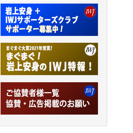
アオキカナメ 様
諸般の事情によりIWJ会費払えず今は非会員
です。市民側に立つ講演会にIWJのカメラマ
ンをよく拝見しております。コンテンツが失
われるのはあまりにもったいない。少しでも
お役立てください。（H.O.様）
今日、僅かですがカンパしました。（T.M.
様）
今日、僅かですがカンパしました。IWJの危
機を乗り切るには到底及ばない額ですが病気
の妻を抱えている私にとっては精一杯のカン
パです。
かねてよりIWJが発してきた膨大な取材記事
や解説記事、そして各界の方々とのインタビ
ューは大袈裟ではなく、極めて重要な知的財
産だと思っています。