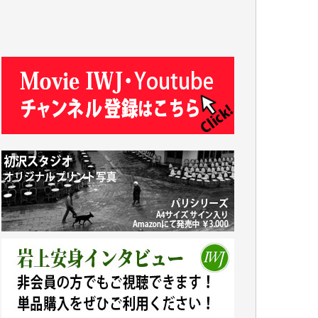
J.M. 様
T.N. 様
Y.T. 様
T.K. 様
ASAKO TAKAESU 様
マシオン恵美香 様
平野智生 様
山本賢二 様
吉住俊昭 様
徳山匡 様
金 盛起 様
塩川 晃平 様
松本益美 様
井出 隆太 様
及川昭男 様
岩井祐子 様
藤田英之 様
藤岡比左志 様
井出 隆太 様
小池説夫 様