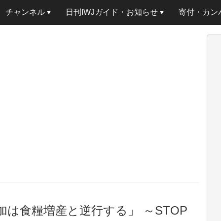
チャンネル
日刊IWJガイド・お知らせ
寄付・カン
加は食糧増産と逆行する」 ～STOP