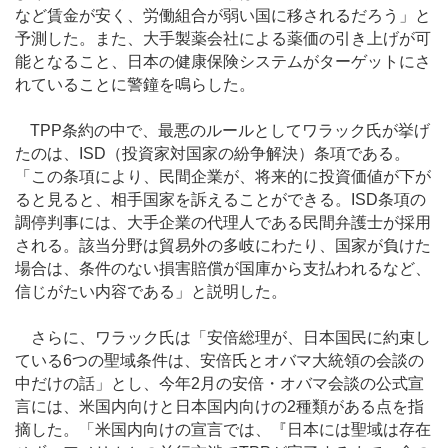
など賃金が安く、労働組合が弱い国に移されるだろう」と
予測した。また、大手製薬会社による薬価の引き上げが可
能となること、日本の健康保険システムがターゲットにさ
れていることに警鐘を鳴らした。
TPP条約の中で、最悪のルールとしてワラック氏が挙げ
たのは、ISD（投資家対国家の紛争解決）条項である。
「この条項により、民間企業が、将来的に投資価値が下が
ると見ると、相手国家を訴えることができる。ISD条項の
調停判事には、大手企業の代理人である民間弁護士が採用
される。該当分野は貿易外の多岐にわたり、国家が負けた
場合は、条件のない損害賠償が国庫から支払われるなど、
信じがたい内容である」と説明した。
さらに、ワラック氏は「安倍総理が、日本国民に約束し
ている6つの聖域条件は、安倍氏とオバマ大統領の会談の
中だけの話」とし、今年2月の安倍・オバマ会談の公式宣
言には、米国内向けと日本国内向けの2種類がある点を指
摘した。「米国内向けの宣言では、『日本には聖域は存在