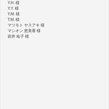
Y,M. 様
T.M. 様
マツモト ヤスアキ 様
マシオン 恵美香 様
岩井 祐子 様
吉村 隆子 様
新城 靖 様
青木 要 様
T.Y. 様
K.O. 様
Y.S. 様
Y.N. 様
y.m. 様
R.N. 様
J.M. 様
T.N. 様
Y.T. 様
T.K. 様
ASAKO TAKAESU 様
マシオン恵美香 様