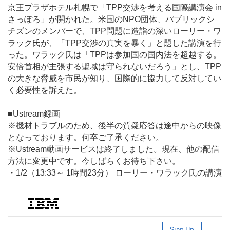
京王プラザホテル札幌で「TPP交渉を考える国際講演会 in
さっぽろ」が開かれた。米国のNPO団体、パブリックシ
チズンのメンバーで、TPP問題に造詣の深いローリー・ワ
ラック氏が、「TPP交渉の真実を暴く」と題した講演を行
った。ワラック氏は「TPPは参加国の国内法を超越する。
安倍首相が主張する聖域は守られないだろう」とし、TPP
の大きな脅威を市民が知り、国際的に協力して反対してい
く必要性を訴えた。
■Ustream録画
※機材トラブルのため、後半の質疑応答は途中からの映像
となっております。何卒ご了承ください。
※Ustream動画サービスは終了しました。現在、他の配信
方法に変更中です。今しばらくお待ち下さい。
・1/2（13:33～ 1時間23分） ローリー・ワラック氏の講演