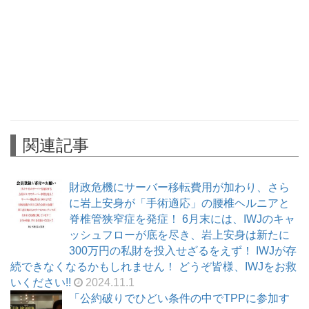
関連記事
財政危機にサーバー移転費用が加わり、さら
に岩上安身が「手術適応」の腰椎ヘルニアと
脊椎管狭窄症を発症！ 6月末には、IWJのキャ
ッシュフローが底を尽き、岩上安身は新たに
300万円の私財を投入せざるをえず！ IWJが存
続できなくなるかもしれません！ どうぞ皆様、IWJをお救
いください!!
2024.11.1
「公約破りでひどい条件の中でTPPに参加す