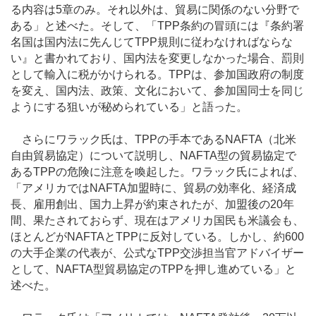
る内容は5章のみ。それ以外は、貿易に関係のない分野で
ある」と述べた。そして、「TPP条約の冒頭には『条約署
名国は国内法に先んじてTPP規則に従わなければならな
い』と書かれており、国内法を変更しなかった場合、罰則
として輸入に税がかけられる。TPPは、参加国政府の制度
を変え、国内法、政策、文化において、参加国同士を同じ
ようにする狙いが秘められている」と語った。
さらにワラック氏は、TPPの手本であるNAFTA（北米
自由貿易協定）について説明し、NAFTA型の貿易協定で
あるTPPの危険に注意を喚起した。ワラック氏によれば、
「アメリカではNAFTA加盟時に、貿易の効率化、経済成
長、雇用創出、国力上昇が約束されたが、加盟後の20年
間、果たされておらず、現在はアメリカ国民も米議会も、
ほとんどがNAFTAとTPPに反対している。しかし、約600
の大手企業の代表が、公式なTPP交渉担当官アドバイザー
として、NAFTA型貿易協定のTPPを押し進めている」と
述べた。