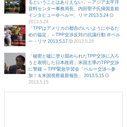
るということはありえない」～アジア太平洋
資料センター事務局長、内田聖子氏帰国直前
インタビュー＠ペルー、リマ 2013.5.24
2013.5.24
「TPPはアメリカの都合のいいようにやるた
めの協定」～TPP交渉反対の抗議行動 ＠ペル
ー・リマ 2013.5.17
2013.5.28
「秘密と嘘に塗り固められたTPP交渉に入ろ
うと表明した日本政府」米国主導のTPP交渉
に警鐘 ～TPP緊急学習会「ペルー交渉へ参
加！＆米国視察最新報告」 2013.5.15
2013.5.15