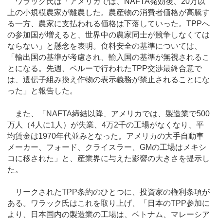
ワラック氏は「アメリカでは、NAFTA発効後、20万以
上の小規模農家が離農した。農産物の消費者価格が高騰す
る一方、農家に支払われる価格は下落していった。TPPへ
の参加国が増えると、世界中の農家同士が競争しなくては
ならない」と懸念を表明。食料安全の基準については、
「輸出国の基準が考慮され、輸入国の基準が無視されるこ
とになる。先週、ペルーで行われたTPP交渉最終合意で
は、遺伝子組み換え作物の表示義務が禁止されることにな
った」と報告した。
また、「NAFTA締結以降、アメリカでは、製造業で500
万人（4人に1人）が失業、4万2千の工場がなくなり、平
均賃金は1970年代並みとなった。アメリカの大手自動車
メーカー、フォード、クライスラー、GMの工場はメキシ
コに移された」と、産業界に与えた影響の大きさを提示し
た。
リークされたTPP条約のひとつに、投資家の権利条項が
ある。ワラック氏はこれを取り上げ、「日本のTPP参加に
より、日本国内の製造業の工場は、ベトナム、マレーシア