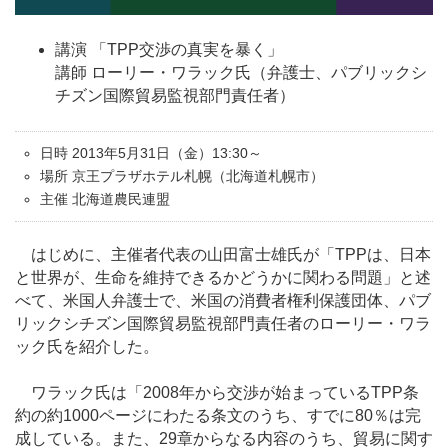
講演 「TPP交渉の真実を暴く」
講師 ローリー・ワラック氏（弁護士、パブリックシ
チズン国際貿易監視部門責任者）
日時 2013年5月31日（金）13:30～
場所 京王プラザホテル札幌（北海道札幌市）
主催 北海道農民連盟
はじめに、主催者代表の山田富士雄氏が「TPPは、日本
と世界が、生命を維持できるかどうかに関わる問題」と述
べて、米国人弁護士で、米国の消費者権利保護団体、パブ
リックシチズン国際貿易監視部門責任者のローリー・ワラ
ック氏を紹介した。
ワラック氏は「2008年から交渉が始まっているTPP条
約の約1000ページにわたる条文のうち、すでに80％は完
成している。また、29章からなる内容のうち、貿易に関す