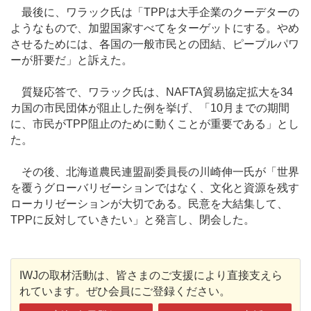
最後に、ワラック氏は「TPPは大手企業のクーデターの
ようなもので、加盟国家すべてをターゲットにする。やめ
させるためには、各国の一般市民との団結、ピープルパワ
ーが肝要だ」と訴えた。
質疑応答で、ワラック氏は、NAFTA貿易協定拡大を34
カ国の市民団体が阻止した例を挙げ、「10月までの期間
に、市民がTPP阻止のために動くことが重要である」とし
た。
その後、北海道農民連盟副委員長の川崎伸一氏が「世界
を覆うグローバリゼーションではなく、文化と資源を残す
ローカリゼーションが大切である。民意を大結集して、
TPPに反対していきたい」と発言し、閉会した。
IWJの取材活動は、皆さまのご支援により直接支えら
れています。ぜひ会員にご登録ください。