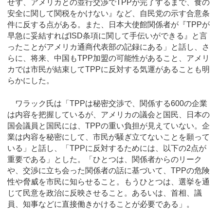
せず、アメリカとの並行交渉でTPPが完了するまで、食の
安全に関して関税をかけない』など、自民党の示す合意条
件に反する点がある。また、日本大使館関係者が『TPPが
早急に妥結すればISD条項に関して手伝いができる』と言
ったことがアメリカ通商代表部の記録にある」と話し、さ
らに、将来、中国もTPP加盟の可能性があること、アメリ
カでは市民が結束してTPPに反対する気運があることも明
らかにした。
ワラック氏は「TPPは秘密交渉で、関係する600の企業
は内容を把握しているが、アメリカの議会と国民、日本の
国会議員と国民には、TPPの重い負担が見えていない。企
業は内容を秘密にして、市民が騒ぎ立てないことを願って
いる」と話し、「TPPに反対するためには、以下の2点が
重要である」とした。「ひとつは、関係者からのリーク
や、交渉に立ち会った関係者の話に基づいて、TPPの危険
性や脅威を市民に知らせること。もうひとつは、選挙を通
じて民意を政治に反映させること。あるいは、首相、議
員、知事などに直接働きかけることが必要である」。