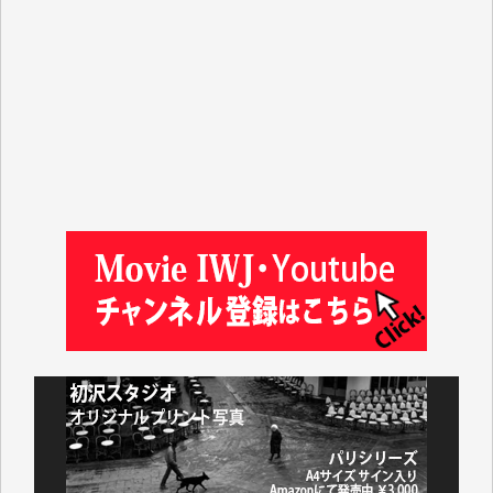
平野智生 様
山本賢二 様
吉住俊昭 様
徳山匡 様
金 盛起 様
塩川 晃平 様
松本益美 様
井出 隆太 様
及川昭男 様
岩井祐子 様
藤田英之 様
藤岡比左志 様
井出 隆太 様
小池説夫 様
アオキカナメ 様
諸般の事情によりIWJ会費払えず今は非会員です。市
民側に立つ講演会にIWJのカメラマンをよく拝見して
おります。コンテンツが失われるのはあまりにもった