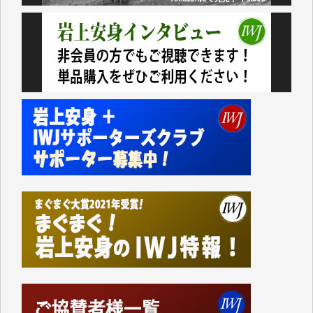
いない。少しでもお役立てください。（H.O.様）
今日、僅かですがカンパしました。（T.M.様）
今日、僅かですがカンパしました。IWJの危機を乗り
切るには到底及ばない額ですが病気の妻を抱えている
私にとっては精一杯のカンパです。
かねてよりIWJが発してきた膨大な取材記事や解説記
事、そして各界の方々とのインタビューは大袈裟では
なく、極めて重要な知的財産だと思っています。
Windows7の頃はIWJの動画もRealPlayerで録画でき
て、かなりの動画をDVDに焼きこんで保存していま
した。
しかし、それが出来なくなって以降はExcelなどを使
ってハイパーリンクを張り、重要と思われる記事にい
つでも簡単にアクセスできるようにして来ました。し
かし、それができるのもコンテンツがサーバーに保存
されているからこそのことであり、そのサーバーが使
えなくなってしまえば二度と視ることが出来なくなっ
てしまいます。