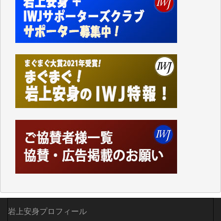
かねてよりIWJが発してきた膨大な取材記事や解説記
事、そして各界の方々とのインタビューは大袈裟では
なく、極めて重要な知的財産だと思っています。
Windows7の頃はIWJの動画もRealPlayerで録画でき
て、かなりの動画をDVDに焼きこんで保存していま
した。
しかし、それが出来なくなって以降はExcelなどを使
ってハイパーリンクを張り、重要と思われる記事にい
つでも簡単にアクセスできるようにして来ました。し
かし、それができるのもコンテンツがサーバーに保存
されているからこそのことであり、そのサーバーが使
えなくなってしまえば二度と視ることが出来なくなっ
てしまいます。
「何とかしなければ、何とかしてほしい。」と思いな
がらも前述した事情でどうにもならない自分の非力に
歯ぎしりするばかりです。（T.M.様）
いつもまともな報道、ありがとうございます。（新城
岩上安身プロフィール
靖 様）