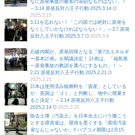
なに原発事故の被害の深刻なものはない」！
～3.14 原発反対八王子行動 2025.3.14
2025.3.15
3.11を忘れない！「この国では絶対に原発を
なくしていかなければならない！」～3.7 原発
反対八王子行動 2025.3.7
2025.3.8
石破内閣が、原発回帰となる『第7次エネルギ
ー基本計画』を閣議決定！ 計画は、「福島第
一原発事故の教訓を蔑ろにするもの」！ ～
2.21 原発反対八王子行動 2025.2.21
2025.2.21
日本は使用済み核燃料を「資産」としている
が、英国は「ゴミ」と判断し、地中に廃棄す
ると決定！ ～2.14 原発反対八王子行動
2025.2.14
2025.2.15
除去土壌（汚染土）を日本全土にバラ撒こう
とする環境省は、環境を悪くする「環境汚染
省なんじゃないか」!! パブコメ期限は2月15