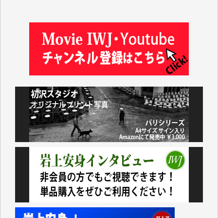
松本益美 様
井出 隆太 様
及川昭男 様
岩井祐子 様
藤田英之 様
藤岡比左志 様
井出 隆太 様
小池説夫 様
アオキカナメ 様
諸般の事情によりIWJ会費払えず今は非会員です。市
民側に立つ講演会にIWJのカメラマンをよく拝見して
おります。コンテンツが失われるのはあまりにもった
いない。少しでもお役立てください。（H.O.様）
今日、僅かですがカンパしました。（T.M.様）
今日、僅かですがカンパしました。IWJの危機を乗り
切るには到底及ばない額ですが病気の妻を抱えている
私にとっては精一杯のカンパです。