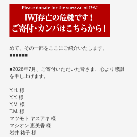
■■■■■■
IWJには、ご寄付・カンパをいただいた方々より、た
くさんの応援のメッセージが届いています。感謝を込
めて、その一部をここにご紹介いたします。
■■■■■■
■2026年7月、ご寄付いただいた皆さま、心より感謝
を申し上げます。
Y.H. 様
Y.Y. 様
Y,M. 様
T.M. 様
マツモト ヤスアキ 様
マシオン 恵美香 様
岩井 祐子 様
吉村 隆子 様
新城 靖 様