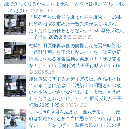
続できなくなるかもしれません！ どうぞ皆様、IWJをお救
いください!!
2024.11.1
「原発事故の責任を訴えた株主訴訟で、13兆
円超の賠償を求めた一審判決が取り消され
た！だれも責任をとらない」～6.6 原発反対八
王子行動 2025.6.6
2025.7.23
柏崎刈羽原発再稼働の前提となる緊急時対応
（避難計画）を了承しないことを、政府や新
潟県に求める署名活動を実施中！「ぜひ署名
を！」～5.16 原発反対八王子行動 2025.5.16
2025.5.16
原発事故に関するメディアの扱いが縮小され
ていることに懸念！「汚染土の問題とかの扱
いが本当に小さいなと思いますよね、もう終
わったことみたいに」～4.25 原発反対八王子
行動 2025.4.25
2025.4.26
ついに500回目を迎えた『金八デモ』！ 「政
府は私達のことを本当に思って守ってはくれ
ない」「声をあげて、私達市民の力で次の世