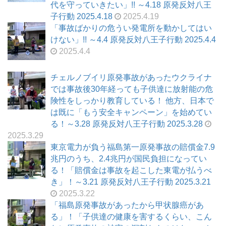
代を守っていきたい」!! ～4.18 原発反対八王
子行動 2025.4.18
2025.4.19
「事故ばかりの危うい発電所を動かしてはい
けない」!! ～4.4 原発反対八王子行動 2025.4.4
2025.4.4
チェルノブイリ原発事故があったウクライナ
では事故後30年経っても子供達に放射能の危
険性をしっかり教育している！ 他方、日本で
は既に「もう安全キャンペーン」を始めてい
る！～3.28 原発反対八王子行動 2025.3.28
2025.3.29
東京電力が負う福島第一原発事故の賠償金7.9
兆円のうち、2.4兆円が国民負担になってい
る！「賠償金は事故を起こした東電が払うべ
き」！～3.21 原発反対八王子行動 2025.3.21
2025.3.22
「福島原発事故があったから甲状腺癌があ
る」！「子供達の健康を害するくらい、こん