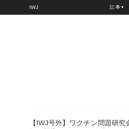
IWJ
記 事
【IWJ号外】ワクチン問題研究