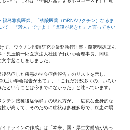
てもいい。これは『生物兵器によるホロコースト』に近
・福島雅典医師、「核酸医薬（mRNAワクチン）なるま
いて！『殺人』ですよ！『虐殺が起きた』と言ってもい
けて、ワクチン問題研究会業務執行理事・藤沢明徳ほん
事・児玉慎一郎医療法人社団それいゆ会理事長、同理
文文字起こしをしました。
後発症した疾患の学会症例報告」のリストを示し、一
500近い学会報告が出て」、「これだけ数多くの、いろい
れたということは今までになかった」と述べています。
クチン接種後症候群」の現れ方が、「広範な全身的な
能性が高くて、そのために症状は多種多彩で、疾患の場
。
イドラインの作成」は「本来、国・厚生労働省が真っ