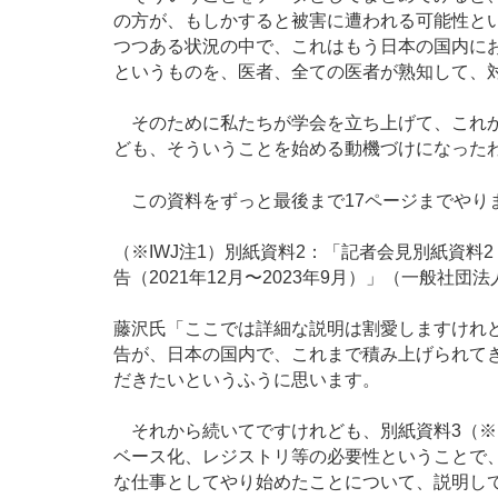
の方が、もしかすると被害に遭われる可能性と
つつある状況の中で、これはもう日本の国内に
というものを、医者、全ての医者が熟知して、
そのために私たちが学会を立ち上げて、これか
ども、そういうことを始める動機づけになった
この資料をずっと最後まで17ページまでやり
（※IWJ注1）別紙資料2：「記者会見別紙資料
告（2021年12月〜2023年9月）」（一般社団
藤沢氏「ここでは詳細な説明は割愛しますけれ
告が、日本の国内で、これまで積み上げられて
だきたいというふうに思います。
それから続いてですけれども、別紙資料3（※I
ベース化、レジストリ等の必要性ということで
な仕事としてやり始めたことについて、説明し