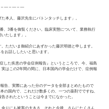
 – ― – ― – ―
げた本人、藤沢先生にバトンタッチします」。
番、3番を御覧ください。臨床実態について、業務執行
明いたします」。
す。ただいま御紹介にあずかった藤沢明徳と申します。
ころをお話ししたいと思います。
症した疾患の学会症例報告』というところで、今、福島
、実はこの2年間の間に、日本国内の学会だけで、症例報
会報告、実際にあった分のデータを全部まとめたもので
日本の国内で、これだけ数多くの、一つの薬剤でですね、
報告されたということは今までになかった。
余りにも被害の大きさ、それと今後、さらにたくさん