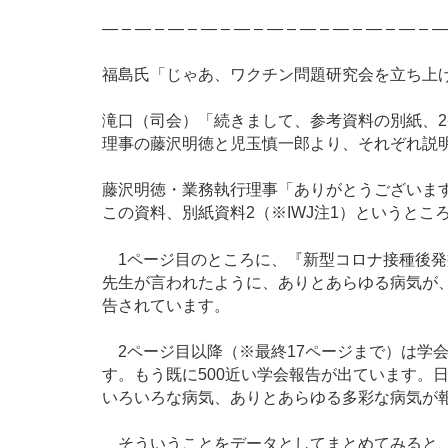
― – ― – ― – ― – ― – ― – ― – ― – ― – ― – ―
福島氏「じゃあ、ワクチン問題研究会を立ち上
滝口（司会）「続きまして、参考資料の別紙、2
理事の藤沢明徳と児玉慎一郎より、それぞれ説
藤沢明徳・業務執行理事「ありがとうございま
この資料、別紙資料2（※IWJ注1）というと
1ページ目のところに、『新型コロナ接種後発
先生が言われたように、ありとあらゆる病気が
告されています。
2ページ目以降（※最終17ページまで）は学
す。もう既に500近い学会報告が出ています。
いろいろな病気、ありとあらゆる多彩な病気が
そういうことをデータとしてまとめてみると、