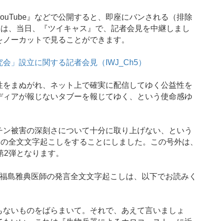
uTube』などで公開すると、即座にバンされる（排除
Jは、当日、『ツイキャス』で、記者会見を中継しまし
をノーカットで見ることができます。
究会」設立に関する記者会見（IWJ_Ch5）
をまぬがれ、ネット上で確実に配信してゆく公益性を
ディアが報じないタブーを報じてゆく、という使命感ゆ
ン被害の深刻さについて十分に取り上げない、という
見の全文文字起こしをすることにしました。この号外は、
第2弾となります。
福島雅典医師の発言全文文字起こしは、以下でお読みく
ないものをばらまいて。それで、あえて言いましょ