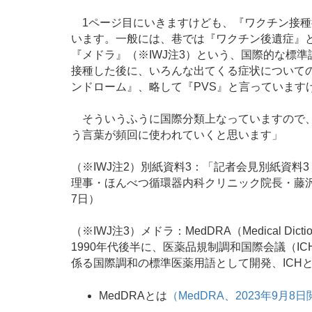
1ページ目にいきますけども、『ワクチン接種
います。一般には、巷では『ワクチン後遺症』
『メドラ』（※IWJ注3）という、国際的な標
接種した後に、いろんな出てくる症状について
ンドローム』、略して『PVS』と言っています
そういうふうに国際分類上なっていますので、
う言葉が頻回に使われていくと思います」
（※IWJ注2）別紙資料3：「記者会見別紙資料3
理事・ほんべつ循環器内科クリニック院長・藤沢
7日）
（※IWJ注3）メドラ：MedDRA（Medical Dictiona
1990年代後半に、医薬品規制調和国際会議（I
係る国際調和の標準医薬用語として開発、ICH
MedDRAとは
（MedDRA、2023年9月8