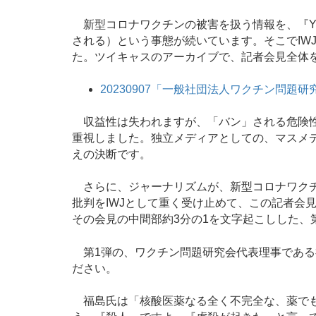
新型コロナワクチンの被害を扱う情報を、『Yo
される）という事態が続いています。そこでIW
た。ツイキャスのアーカイブで、記者会見全体
20230907「一般社団法人ワクチン問題研
収益性は失われますが、「バン」される危険性
重視しました。独立メディアとしての、マスメ
えの決断です。
さらに、ジャーナリズムが、新型コロナワクチ
批判をIWJとして重く受け止めて、この記者会
その会見の中間部約3分の1を文字起こしした、
第1弾の、ワクチン問題研究会代表理事である
ださい。
福島氏は「核酸医薬なる全く不完全な、薬でも