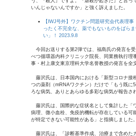
う、『殺人』ですよ。『虐殺が起きた』と言っ
いんじゃないんですか」と強く訴えました。
【IWJ号外】ワクチン問題研究会代表理事
ったく不完全な、薬でもないものをばらま
い」！ 2023.9.8
今回お送りする第2弾では、福島氏の発言を受
べつ循環器内科クリニック院長、同業務執行理
事・村上康文東京理科大学名誉教授の発言を全
藤沢氏は、日本国内における「新型コロナ接種
つの薬剤（mRNAワクチン）だけで「もう既に
ろな病気、ありとあらゆる多彩な病気が報告さ
藤沢氏は、国際的な症状名として集計した「ワ
病理、微小血栓、免疫的機転が存在している可
が特定できない可能性がある」と指摘しました
藤沢氏は、「診断基準作成、治療まで含めたガ