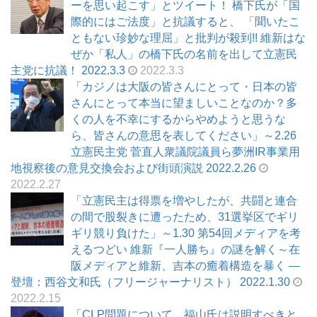
ーを思い起こす」とツイート！ 橋下氏が「国
際的にはご法度」と抗議すると、 「聞いたこ
ともない珍妙な理屈」と批判が殺到!! 維新はな
ぜか「私人」の橋下氏の名前を出して立憲民
主党に抗議！ 2022.3.3
2022.3.3
「カジノは大阪の皆さんにとって・日本の皆
さんにとって本当に望ましいことなのか？多
くの人を不幸にするからやめようと思うな
ら、皆さんの意思を表してください」～2.26
立憲民主党 菅直人衆議院議員ら夢洲IR事業用
地視察後の意見交換会および街頭演説 2022.2.26
2022.2.27
「立憲民主は得票を増やしたが、共闘と連合
の間で股裂きに遭ったため、31選挙区でギリ
ギリ競り負けた」～1.30 第54回メディアを考
えるつどい 維新『一人勝ち』の謎を解く～在
阪メディアと維新、吉本の癒着構造を暴く ―
登壇：西谷文和氏（フリージャーナリスト） 2022.1.30
2022.2.15
「CLP問題について、福山氏は説明すべきと