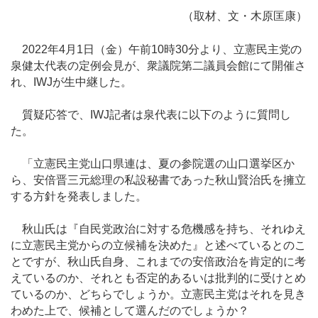
（取材、文・木原匡康）
2022年4月1日（金）午前10時30分より、立憲民主党の
泉健太代表の定例会見が、衆議院第二議員会館にて開催さ
れ、IWJが生中継した。
質疑応答で、IWJ記者は泉代表に以下のように質問し
た。
「立憲民主党山口県連は、夏の参院選の山口選挙区か
ら、安倍晋三元総理の私設秘書であった秋山賢治氏を擁立
する方針を発表しました。
秋山氏は『自民党政治に対する危機感を持ち、それゆえ
に立憲民主党からの立候補を決めた』と述べているとのこ
とですが、秋山氏自身、これまでの安倍政治を肯定的に考
えているのか、それとも否定的あるいは批判的に受けとめ
ているのか、どちらでしょうか。立憲民主党はそれを見き
わめた上で、候補として選んだのでしょうか？