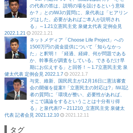
の代表の答は、説明の場を設けるという意味
か？」とのIWJの質問に、泉代表は「ヒアリン
グはした。必要があればご本人が説明され
る」～1.21立憲民主党 泉健太代表 定例会見
2022.1.21
2022.1.21
ネットメディア「Choose Life Project」への
1500万円の資金提供について「知らなかっ
た」と釈明！ 「経過、経緯、何が問題である
か、幹事長が調査をしている。できるだけ早
期にお伝えする」と回答！～1.7立憲民主党 泉
健太代表 定例会見 2022.1.7
2022.1.7
与党、維新、国民民主が12月16日に憲法審査
会の開催を提案!!「立憲民主の対応は?」IWJ記
者の質問に「環境が整い、必要性があれば、
そこで議論をするということは十分有り得
る」と泉代表!?～211210_立憲民主党 泉健太
代表 記者会見 2021.12.10
2021.12.11
タグ