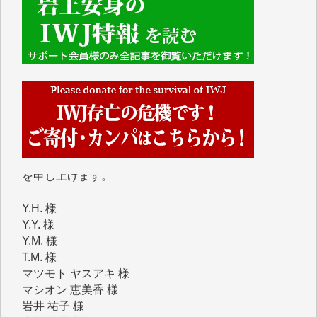
■■■■■■
IWJには、ご寄付・カンパをいただいた方々より、た
くさんの応援のメッセージが届いています。感謝を込
めて、その一部をここにご紹介いたします。
■■■■■■
■2026年7月、ご寄付いただいた皆さま、心より感謝
を申し上げます。
Y.H. 様
Y.Y. 様
Y,M. 様
T.M. 様
マツモト ヤスアキ 様
マシオン 恵美香 様
岩井 祐子 様
吉村 隆子 様
新城 靖 様