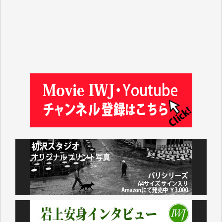
井出 隆太 様
及川昭男 様
岩井祐子 様
藤田英之 様
藤岡比左志 様
井出 隆太 様
小池説夫 様
アオキカナメ 様
諸般の事情によりIWJ会費払えず今は非会員です。市
民側に立つ講演会にIWJのカメラマンをよく拝見して
おります。コンテンツが失われるのはあまりにもった
いない。少しでもお役立てください。（H.O.様）
今日、僅かですがカンパしました。（T.M.様）
今日、僅かですがカンパしました。IWJの危機を乗り
切るには到底及ばない額ですが病気の妻を抱えている
私にとっては精一杯のカンパです。