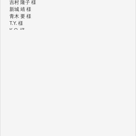
青木 要 様
T.Y. 様
K.O. 様
Y.S. 様
Y.N. 様
y.m. 様
R.N. 様
J.M. 様
T.N. 様
Y.T. 様
T.K. 様
ASAKO TAKAESU 様
マシオン恵美香 様
平野智生 様
山本賢二 様
吉住俊昭 様
徳山匡 様
金 盛起 様
塩川 晃平 様
松本益美 様