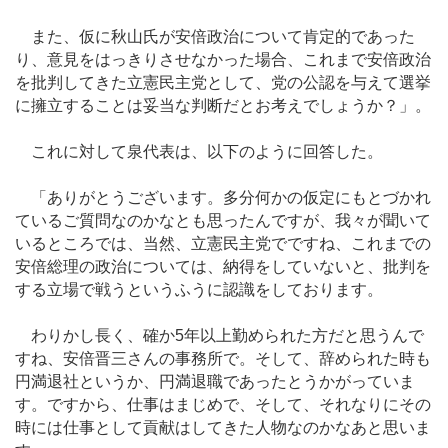
また、仮に秋山氏が安倍政治について肯定的であった
り、意見をはっきりさせなかった場合、これまで安倍政治
を批判してきた立憲民主党として、党の公認を与えて選挙
に擁立することは妥当な判断だとお考えでしょうか？」。
これに対して泉代表は、以下のように回答した。
「ありがとうございます。多分何かの仮定にもとづかれ
ているご質問なのかなとも思ったんですが、我々が聞いて
いるところでは、当然、立憲民主党でですね、これまでの
安倍総理の政治については、納得をしていないと、批判を
する立場で戦うというふうに認識をしております。
わりかし長く、確か5年以上勤められた方だと思うんで
すね、安倍晋三さんの事務所で。そして、辞められた時も
円満退社というか、円満退職であったとうかがっていま
す。ですから、仕事はまじめで、そして、それなりにその
時には仕事として貢献はしてきた人物なのかなあと思いま