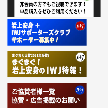
かねてよりIWJが発してきた膨大な取材記事や解説記
事、そして各界の方々とのインタビューは大袈裟では
なく、極めて重要な知的財産だと思っています。
Windows7の頃はIWJの動画もRealPlayerで録画でき
て、かなりの動画をDVDに焼きこんで保存していま
した。
しかし、それが出来なくなって以降はExcelなどを使
ってハイパーリンクを張り、重要と思われる記事にい
つでも簡単にアクセスできるようにして来ました。し
かし、それができるのもコンテンツがサーバーに保存
されているからこそのことであり、そのサーバーが使
えなくなってしまえば二度と視ることが出来なくなっ
てしまいます。
「何とかしなければ、何とかしてほしい。」と思いな
がらも前述した事情でどうにもならない自分の非力に
歯ぎしりするばかりです。（T.M.様）
いつもまともな報道、ありがとうございます。（新城
靖 様）