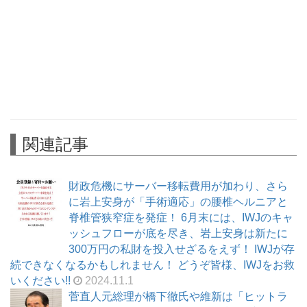
関連記事
財政危機にサーバー移転費用が加わり、さら
に岩上安身が「手術適応」の腰椎ヘルニアと
脊椎管狭窄症を発症！ 6月末には、IWJのキャ
ッシュフローが底を尽き、岩上安身は新たに
300万円の私財を投入せざるをえず！ IWJが存
続できなくなるかもしれません！ どうぞ皆様、IWJをお救
いください!!
2024.11.1
菅直人元総理が橋下徹氏や維新は「ヒットラ