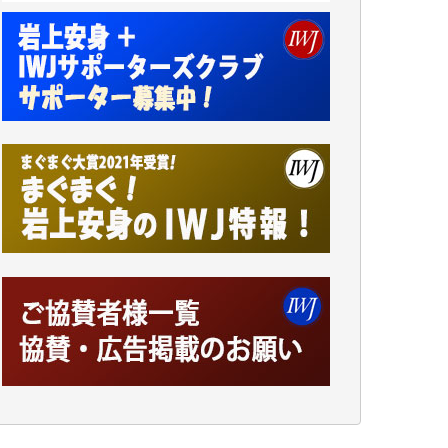
諸般の事情によりIWJ会費払えず今は非会員
です。市民側に立つ講演会にIWJのカメラマ
ンをよく拝見しております。コンテンツが失
われるのはあまりにもったいない。少しでも
お役立てください。（H.O.様）
今日、僅かですがカンパしました。（T.M.
様）
今日、僅かですがカンパしました。IWJの危
機を乗り切るには到底及ばない額ですが病気
の妻を抱えている私にとっては精一杯のカン
パです。
かねてよりIWJが発してきた膨大な取材記事
や解説記事、そして各界の方々とのインタビ
ューは大袈裟ではなく、極めて重要な知的財
産だと思っています。
Windows7の頃はIWJの動画もRealPlayerで録