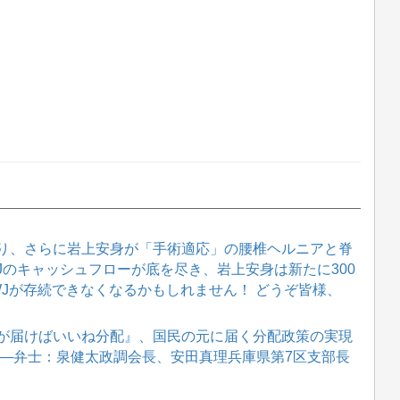
り、さらに岩上安身が「手術適応」の腰椎ヘルニアと脊
WJのキャッシュフローが底を尽き、岩上安身は新たに300
WJが存続できなくなるかもしれません！ どうぞ皆様、
が届けばいいね分配』、国民の元に届く分配政策の実現
説会 ―弁士：泉健太政調会長、安田真理兵庫県第7区支部長