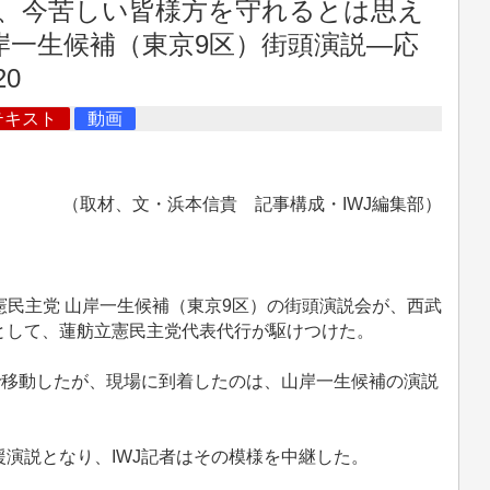
、今苦しい皆様方を守れるとは思え
山岸一生候補（東京9区）街頭演説―応
20
テキスト
動画
（取材、文・浜本信貴 記事構成・IWJ編集部）
立憲民主党 山岸一生候補（東京9区）の街頭演説会が、西武
として、蓮舫立憲民主党代表代行が駆けつけた。
で移動したが、現場に到着したのは、山岸一生候補の演説
演説となり、IWJ記者はその模様を中継した。