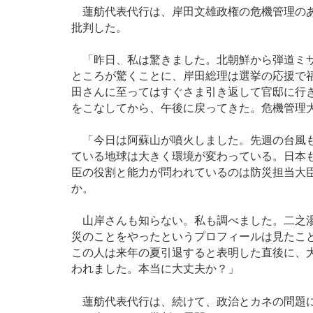
蓮舫代表代行は、岸田文雄政権の危機管理のあ
批判した。
「昨日、私は驚きました。北朝鮮から弾道ミサ
ところが驚くことに、岸田総理は選挙の応援で
田さんに至ってはすぐさま引き返して官邸に行
をこなしてから、午後に戻ってきた。危機管理
「今日は阿蘇山が噴火しました。先週の台風も
ている地球は大きく環境が変わっている。日本
臣の役割と能力が問われているのは防災担当大
か。
山岸さんも知らない。私も調べました。二之湯
災のことをやったというプロフィールは見たこ
この人は来年の夏引退すると表明した直後に、
われました。本当に大丈夫か？」
蓮舫代表代行は、続けて、政治とカネの問題に