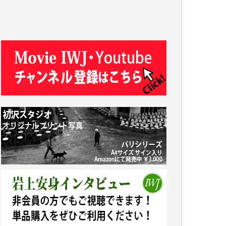
T.N. 様
Y.T. 様
T.K. 様
ASAKO TAKAESU 様
マシオン恵美香 様
平野智生 様
山本賢二 様
吉住俊昭 様
徳山匡 様
金 盛起 様
塩川 晃平 様
松本益美 様
井出 隆太 様
及川昭男 様
岩井祐子 様
藤田英之 様
藤岡比左志 様
井出 隆太 様
小池説夫 様
アオキカナメ 様