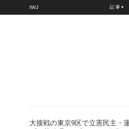
IWJ
記 事
大接戦の東京9区で立憲民主・