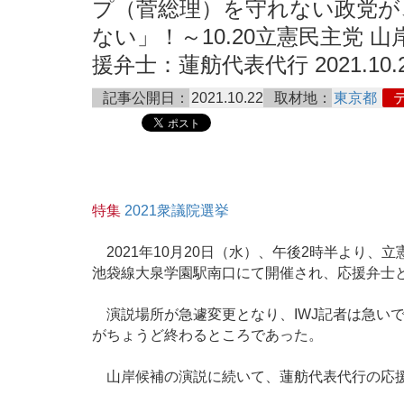
プ（菅総理）を守れない政党が
ない」！～10.20立憲民主党 
援弁士：蓮舫代表代行 2021.10.
記事公開日：
2021.10.22
取材地：
東京都
特集
2021衆議院選挙
2021年10月20日（水）、午後2時半より、
池袋線大泉学園駅南口にて開催され、応援弁士
演説場所が急遽変更となり、IWJ記者は急い
がちょうど終わるところであった。
山岸候補の演説に続いて、蓮舫代表代行の応援