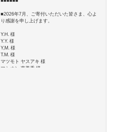
り感謝を申し上げます。
Y.H. 様
Y.Y. 様
Y,M. 様
T.M. 様
マツモト ヤスアキ 様
マシオン 恵美香 様
岩井 祐子 様
吉村 隆子 様
新城 靖 様
青木 要 様
T.Y. 様
K.O. 様
Y.S. 様
Y.N. 様
y.m. 様
R.N. 様
J.M. 様