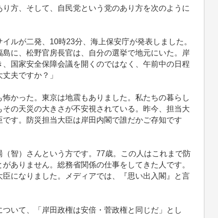
り方、そして、自民党という党のあり方を次のように
イルが二発、10時23分、海上保安庁が発表しました。
福島に、松野官房長官は、自分の選挙で地元にいた。岸
き、国家安全保障会議を開くのではなく、午前中の日程
大丈夫ですか？」
怖かった。東京は地震もありました。私たちの暮らし
もその天災の大きさが不安視されている。昨今、担当大
臣です。防災担当大臣は岸田内閣で誰だかご存知です
（智）さんという方です。77歳。この人はこれまで防
とがありません。総務省関係の仕事をしてきた人です。
大臣になりました。メディアでは、『思い出入閣』と言
ついて、「岸田政権は安倍・菅政権と同じだ」とし