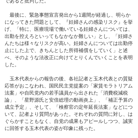
であると批判した。
最後に、緊急事態宣言発出から1週間が経過し、明らか
になってきた問題として、『妊婦さんの感染リスク』を挙
げ、「特に、医療現場で働いている妊婦さんについては、
出勤を控えろといってもなかなか難しい」とし、「妊婦さ
んたちは様々なリスクが高い。妊婦さんについては出勤停
止にした上で、きちんとした所得補償をしていく」と述
べ、そのような法改正に向けてとりくんでいくことを表明
した。
玉木代表からの報告の後、各社記者と玉木代表との質疑
応答がおこなわれ、国民民主党提案の「家賃モラトリアム
法案」や自民党内の若手議員から出された「消費税減税
論」、「星野源氏と安倍総理の動画炎上」、「補正予算の
成立予定」、そして、「検察官の定年延長法案」などにつ
いて、記者より質問があった。それぞれの質問に対し、は
ぐらかすこともなく、自党の成果もアピールしつつ、誠実
に回答する玉木代表の姿が印象に残った。