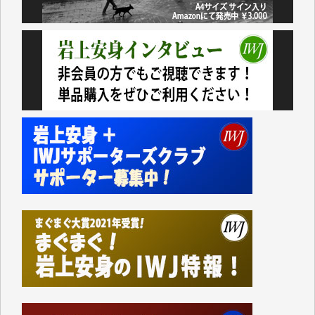
いない。少しでもお役立てください。（H.O.様）
今日、僅かですがカンパしました。（T.M.様）
今日、僅かですがカンパしました。IWJの危機を乗り
切るには到底及ばない額ですが病気の妻を抱えている
私にとっては精一杯のカンパです。
かねてよりIWJが発してきた膨大な取材記事や解説記
事、そして各界の方々とのインタビューは大袈裟では
なく、極めて重要な知的財産だと思っています。
Windows7の頃はIWJの動画もRealPlayerで録画でき
て、かなりの動画をDVDに焼きこんで保存していま
した。
しかし、それが出来なくなって以降はExcelなどを使
ってハイパーリンクを張り、重要と思われる記事にい
つでも簡単にアクセスできるようにして来ました。し
かし、それができるのもコンテンツがサーバーに保存
されているからこそのことであり、そのサーバーが使
えなくなってしまえば二度と視ることが出来なくなっ