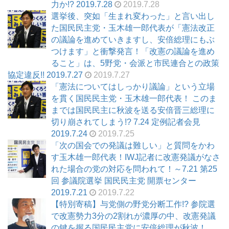
力か!? 2019.7.28
2019.7.28
選挙後、突如「生まれ変わった」と言い出し
た国民民主党・玉木雄一郎代表が「憲法改正
の議論を進めていきますし、安倍総理にもぶ
つけます」と衝撃発言！「改憲の議論を進め
ること」は、5野党・会派と市民連合との政策
協定違反!! 2019.7.27
2019.7.27
「憲法についてはしっかり議論」という立場
を貫く国民民主党・玉木雄一郎代表！ このま
までは国民民主に秋波を送る安倍晋三総理に
切り崩されてしまう!? 7.24 定例記者会見
2019.7.24
2019.7.25
「次の国会での発議は難しい」と質問をかわ
す玉木雄一郎代表！IWJ記者に改憲発議がなさ
れた場合の党の対応を問われて！～7.21 第25
回 参議院選挙 国民民主党 開票センター
2019.7.21
2019.7.22
【特別寄稿】与党側の野党分断工作!? 参院選
で改憲勢力3分の2割れが濃厚の中、改憲発議
の鍵を握る国民民主党に安倍総理が秋波！