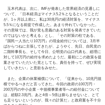
玉木代表は、次に、IMFが発表した世界経済の見通しに
ついて、「日本経済はマイナス5.2％となるということだ
が、1ヶ月以上前に、私は30兆円の経済対策を、マイナス
5.5％になる前提で作成した。あまり外れていなかった。
その意味では、我が党も意義のある対策を発表できていた
のではないかと考える」とし、「その対策の柱である、
『国民一人当たり10万円』の現金給付については、3月半
ばからつねに主張してきたが、ようやく、先日、自民党の
二階幹事長も、そして今日、公明党の山口代表も、総理に
対して10万円の給付を求めたようだ。最初にこの政策を提
案させていただいた党としても、責任を持って、ぜひ実現
していきたい」と意欲をみせた。
また、企業の休業補償について、「従来から、10兆円規
模でやるべきだと言ってきた。今回の政府の100万円・
200万円の中小企業・中規模事業者等への給付金について
は、総額2.3兆円。あと4倍～5倍は膨らませないと、とて
も足りないというのが、我々の計算だ」と政府案を不十分