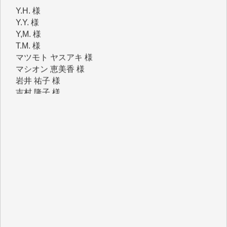
Y,M. 様
T.M. 様
マツモト ヤスアキ 様
マシオン 恵美香 様
岩井 祐子 様
吉村 隆子 様
新城 靖 様
青木 要 様
T.Y. 様
K.O. 様
Y.S. 様
Y.N. 様
y.m. 様
R.N. 様
J.M. 様
T.N. 様
Y.T. 様
T.K. 様
ASAKO TAKAESU 様