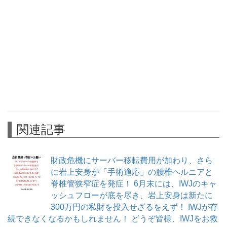
関連記事
財政危機にサーバー移転費用が加わり、さら
に岩上安身が「手術適応」の腰椎ヘルニアと
脊椎管狭窄症を発症！ 6月末には、IWJのキャ
ッシュフローが底を尽き、岩上安身は新たに
300万円の私財を投入せざるをえず！ IWJが存
続できなくなるかもしれません！ どうぞ皆様、IWJをお救