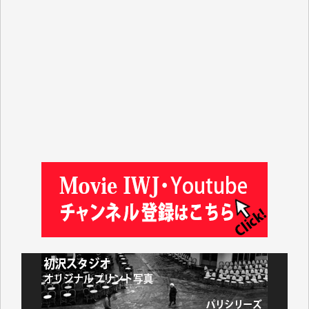
マシオン恵美香 様
平野智生 様
山本賢二 様
吉住俊昭 様
徳山匡 様
金 盛起 様
塩川 晃平 様
松本益美 様
井出 隆太 様
及川昭男 様
岩井祐子 様
藤田英之 様
藤岡比左志 様
井出 隆太 様
小池説夫 様
アオキカナメ 様
諸般の事情によりIWJ会費払えず今は非会員です。市
民側に立つ講演会にIWJのカメラマンをよく拝見して
おります。コンテンツが失われるのはあまりにもった