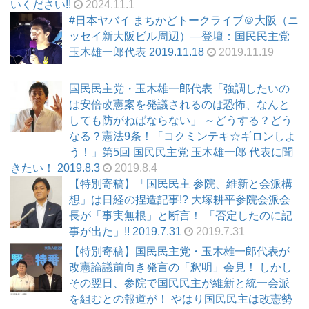
いください!!
2024.11.1
#日本ヤバイ まちかどトークライブ＠大阪（ニ
ッセイ新大阪ビル周辺）―登壇：国民民主党
玉木雄一郎代表 2019.11.18
2019.11.19
国民民主党・玉木雄一郎代表「強調したいの
は安倍改憲案を発議されるのは恐怖、なんと
しても防がねばならない」 ～どうする？どう
なる？憲法9条！「コクミンテキ☆ギロンしよ
う！」第5回 国民民主党 玉木雄一郎 代表に聞
きたい！ 2019.8.3
2019.8.4
【特別寄稿】「国民民主 参院、維新と会派構
想」は日経の捏造記事!? 大塚耕平参院会派会
長が「事実無根」と断言！ 「否定したのに記
事が出た」!! 2019.7.31
2019.7.31
【特別寄稿】国民民主党・玉木雄一郎代表が
改憲論議前向き発言の「釈明」会見！ しかし
その翌日、参院で国民民主が維新と統一会派
を組むとの報道が！ やはり国民民主は改憲勢