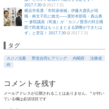
2017.7.30
2017.7.31
横浜市長選「市民派候補」伊藤大貴氏が現
職・林文子氏に敗北――選対本部長・真山勇
一 参院議員（民進）が「カジノ賛否の対立構
図で民進党はもっとまとまる調整ができたは
ず」と苦言！ 2017.7.30
2017.7.31
タグ
カジノ法案
野党合同ヒアリング
内閣府
法務省
IR
コメントを残す
メールアドレスが公開されることはありません。
*
が付い
ている欄は必須項目です