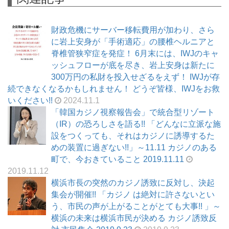
財政危機にサーバー移転費用が加わり、さら
に岩上安身が「手術適応」の腰椎ヘルニアと
脊椎管狭窄症を発症！ 6月末には、IWJのキャ
ッシュフローが底を尽き、岩上安身は新たに
300万円の私財を投入せざるをえず！ IWJが存
続できなくなるかもしれません！ どうぞ皆様、IWJをお救
いください!!
2024.11.1
「韓国カジノ視察報告会」で統合型リゾート
（IR）の恐ろしさを語る!! 「どんなに立派な施
設をつくっても、それはカジノに誘導するた
めの装置に過ぎない!!」～11.11 カジノのある
町で、今おきていること 2019.11.11
2019.11.12
横浜市長の突然のカジノ誘致に反対し、決起
集会が開催!! 「カジノ は絶対に許さないとい
う、市民の声が上がることがとても大事!! 」～
横浜の未来は横浜市民が決める カジノ誘致反