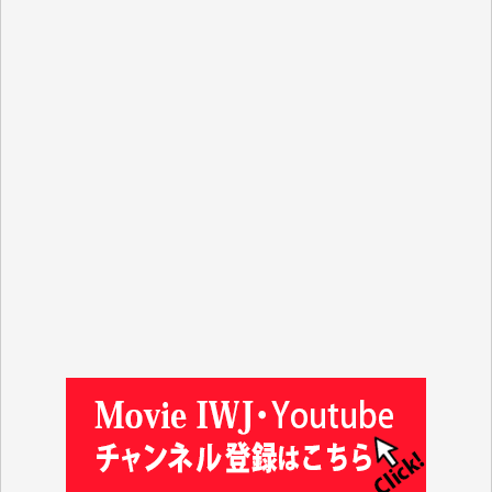
R.N. 様
J.M. 様
T.N. 様
Y.T. 様
T.K. 様
ASAKO TAKAESU 様
マシオン恵美香 様
平野智生 様
山本賢二 様
吉住俊昭 様
徳山匡 様
金 盛起 様
塩川 晃平 様
松本益美 様
井出 隆太 様
及川昭男 様
岩井祐子 様
藤田英之 様
藤岡比左志 様