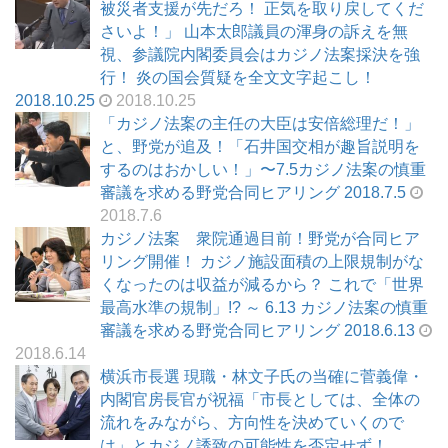
被災者支援が先だろ！ 正気を取り戻してくだ
さいよ！」 山本太郎議員の渾身の訴えを無
視、参議院内閣委員会はカジノ法案採決を強
行！ 炎の国会質疑を全文文字起こし！
2018.10.25
2018.10.25
「カジノ法案の主任の大臣は安倍総理だ！」
と、野党が追及！「石井国交相が趣旨説明を
するのはおかしい！」〜7.5カジノ法案の慎重
審議を求める野党合同ヒアリング 2018.7.5
2018.7.6
カジノ法案 衆院通過目前！野党が合同ヒア
リング開催！ カジノ施設面積の上限規制がな
くなったのは収益が減るから？ これで「世界
最高水準の規制」!? ～ 6.13 カジノ法案の慎重
審議を求める野党合同ヒアリング 2018.6.13
2018.6.14
横浜市長選 現職・林文子氏の当確に菅義偉・
内閣官房長官が祝福「市長としては、全体の
流れをみながら、方向性を決めていくので
は」とカジノ誘致の可能性を否定せず！