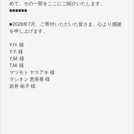
■■■■■■
■2026年7月、ご寄付いただいた皆さま、心より感謝
を申し上げます。
Y.H. 様
Y.Y. 様
Y,M. 様
T.M. 様
マツモト ヤスアキ 様
マシオン 恵美香 様
岩井 祐子 様
吉村 隆子 様
新城 靖 様
青木 要 様
T.Y. 様
K.O. 様
Y.S. 様
Y.N. 様
y.m. 様