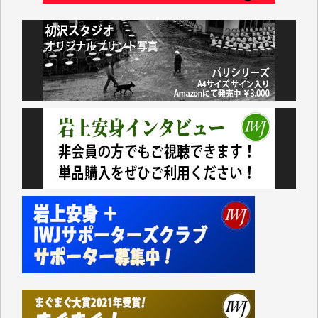
井出 隆太 様
小池説夫 様
アオキカナメ 様
諸般の事情によりIWJ会費払えず今は非会員です。市
民側に立つ講演会にIWJのカメラマンをよく拝見して
おります。コンテンツが失われるのはあまりにもった
いない。少しでもお役立てください。（H.O.様）
今日、僅かですがカンパしました。（T.M.様）
今日、僅かですがカンパしました。IWJの危機を乗り
切るには到底及ばない額ですが病気の妻を抱えている
私にとっては精一杯のカンパです。
かねてよりIWJが発してきた膨大な取材記事や解説記
事、そして各界の方々とのインタビューは大袈裟では
なく、極めて重要な知的財産だと思っています。
Windows7の頃はIWJの動画もRealPlayerで録画でき
て、かなりの動画をDVDに焼きこんで保存していま
した。