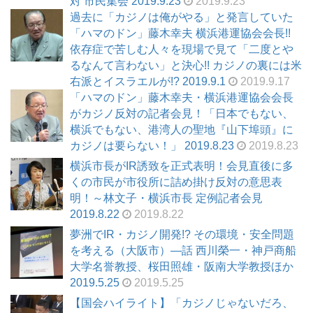
対 市民集会 2019.9.23
2019.9.23
過去に「カジノは俺がやる」と発言していた
「ハマのドン」藤木幸夫 横浜港運協会会長!!
依存症で苦しむ人々を現場で見て「二度とや
るなんて言わない」と決心!! カジノの裏には米
右派とイスラエルが!? 2019.9.1
2019.9.17
「ハマのドン」藤木幸夫・横浜港運協会会長
がカジノ反対の記者会見！「日本でもない、
横浜でもない、港湾人の聖地『山下埠頭』に
カジノは要らない！」 2019.8.23
2019.8.23
横浜市長がIR誘致を正式表明！会見直後に多
くの市民が市役所に詰め掛け反対の意思表
明！～林文子・横浜市長 定例記者会見
2019.8.22
2019.8.22
夢洲でIR・カジノ開発!? その環境・安全問題
を考える（大阪市）―話 西川榮一・神戸商船
大学名誉教授、桜田照雄・阪南大学教授ほか
2019.5.25
2019.5.25
【国会ハイライト】「カジノじゃないだろ、