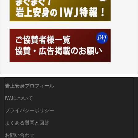
しかし、それが出来なくなって以降はExcelなどを使
ってハイパーリンクを張り、重要と思われる記事にい
つでも簡単にアクセスできるようにして来ました。し
かし、それができるのもコンテンツがサーバーに保存
されているからこそのことであり、そのサーバーが使
えなくなってしまえば二度と視ることが出来なくなっ
てしまいます。
「何とかしなければ、何とかしてほしい。」と思いな
がらも前述した事情でどうにもならない自分の非力に
歯ぎしりするばかりです。（T.M.様）
いつもまともな報道、ありがとうございます。（新城
岩上安身プロフィール
靖 様）
IWJについて
プライバシーポリシー
よくある質問と回答
お問い合わせ