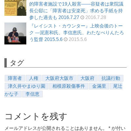
的障害者施設で19人殺害——容疑者は衆院議
長公邸に「障害者は安楽死」求める手紙を持
参した過去も 2016.7.27
2016.7.28
『レイシスト・カウンター』上映会後のトー
ク ―泥憲和氏、李信恵氏、わたなべりんたろ
う監督 2015.5.6
2015.5.6
タグ
障害者
人権
大阪府大阪市
大阪府
抗議行動
津久井やまゆり園
相模原殺傷事件
金滿里
尾辻
かな子
李信恵
コメントを残す
メールアドレスが公開されることはありません。
*
が付い