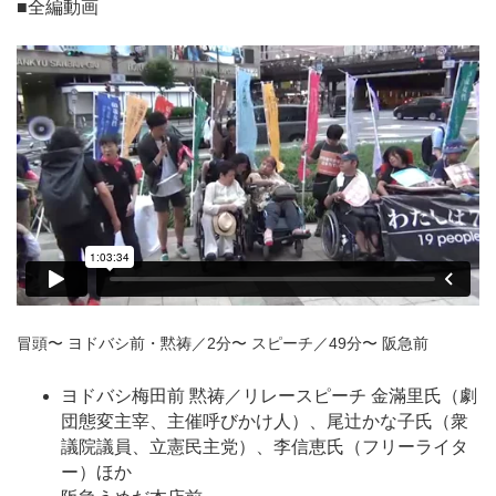
■全編動画
冒頭〜 ヨドバシ前・黙祷／2分〜 スピーチ／49分〜 阪急前
ヨドバシ梅田前 黙祷／リレースピーチ 金滿里氏（劇
団態変主宰、主催呼びかけ人）、尾辻かな子氏（衆
議院議員、立憲民主党）、李信恵氏（フリーライタ
ー）ほか