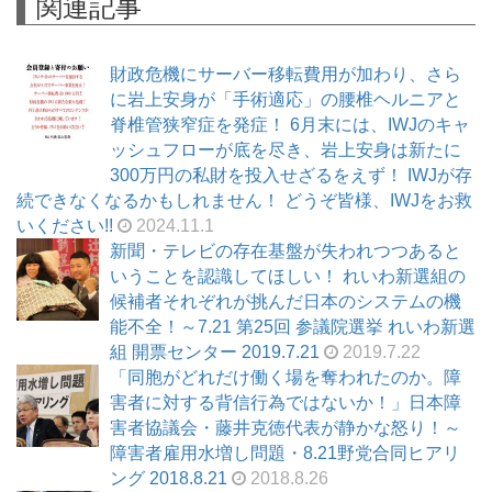
関連記事
財政危機にサーバー移転費用が加わり、さら
に岩上安身が「手術適応」の腰椎ヘルニアと
脊椎管狭窄症を発症！ 6月末には、IWJのキャ
ッシュフローが底を尽き、岩上安身は新たに
300万円の私財を投入せざるをえず！ IWJが存
続できなくなるかもしれません！ どうぞ皆様、IWJをお救
いください!!
2024.11.1
新聞・テレビの存在基盤が失われつつあると
いうことを認識してほしい！ れいわ新選組の
候補者それぞれが挑んだ日本のシステムの機
能不全！～7.21 第25回 参議院選挙 れいわ新選
組 開票センター 2019.7.21
2019.7.22
「同胞がどれだけ働く場を奪われたのか。障
害者に対する背信行為ではないか！」日本障
害者協議会・藤井克徳代表が静かな怒り！～
障害者雇用水増し問題・8.21野党合同ヒアリ
ング 2018.8.21
2018.8.26