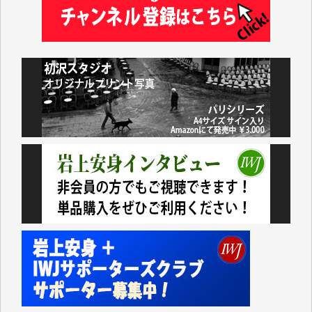
アオキカナメ 様
諸般の事情によりIWJ会費払えず今は非会員です。市
民側に立つ講演会にIWJのカメラマンをよく拝見して
おります。コンテンツが失われるのはあまりにもった
いない。少しでもお役立てください。（H.O.様）
今日、僅かですがカンパしました。（T.M.様）
今日、僅かですがカンパしました。IWJの危機を乗り
切るには到底及ばない額ですが病気の妻を抱えている
私にとっては精一杯のカンパです。
かねてよりIWJが発してきた膨大な取材記事や解説記
事、そして各界の方々とのインタビューは大袈裟では
なく、極めて重要な知的財産だと思っています。
Windows7の頃はIWJの動画もRealPlayerで録画でき
て、かなりの動画をDVDに焼きこんで保存していま
した。
しかし、それが出来なくなって以降はExcelなどを使
ってハイパーリンクを張り、重要と思われる記事にい