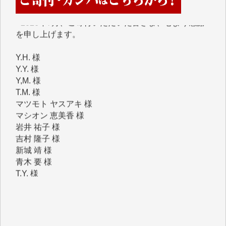
■2026年7月、ご寄付いただいた皆さま、心より感謝
を申し上げます。
Y.H. 様
Y.Y. 様
Y,M. 様
T.M. 様
マツモト ヤスアキ 様
マシオン 恵美香 様
岩井 祐子 様
吉村 隆子 様
新城 靖 様
青木 要 様
T.Y. 様
K.O. 様
Y.S. 様
Y.N. 様
y.m. 様
R.N. 様
J.M. 様