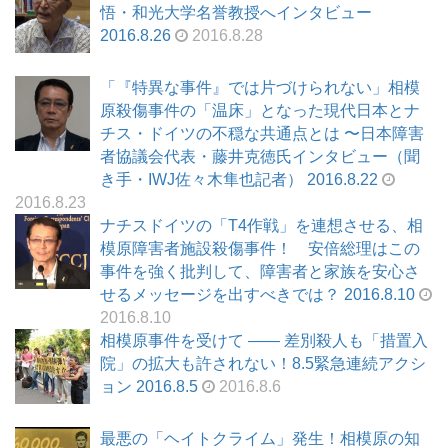
悟・和光大学名誉教授へインタビュー
2016.8.26
2016.8.28
「『特異な事件』では片づけられない」相模
原殺傷事件の「温床」となった現代日本とナ
チス・ドイツの不穏な共通点とは 〜日本障害
者協議会代表・藤井克徳氏インタビュー（聞
き手・IWJ佐々木隼也記者） 2016.8.22
2016.8.23
ナチスドイツの「T4作戦」を連想させる、相
模原障害者施設殺傷事件！ 安倍総理はこの
事件を強く批判して、障害者と家族を安心さ
せるメッセージを出すべきでは？ 2016.8.10
2016.8.10
相模原事件を受けて ―― 差別殺人も「措置入
院」の拡大も許されない！8.5緊急連続アクシ
ョン 2016.8.5
2016.8.6
最悪の「ヘイトクライム」発生！相模原の知