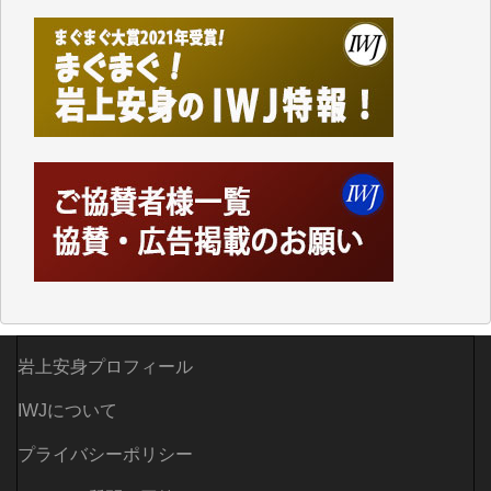
つでも簡単にアクセスできるようにして来ました。し
かし、それができるのもコンテンツがサーバーに保存
されているからこそのことであり、そのサーバーが使
えなくなってしまえば二度と視ることが出来なくなっ
てしまいます。
「何とかしなければ、何とかしてほしい。」と思いな
がらも前述した事情でどうにもならない自分の非力に
歯ぎしりするばかりです。（T.M.様）
いつもまともな報道、ありがとうございます。（新城
靖 様）
岩上安身プロフィール
IWJについて
プライバシーポリシー