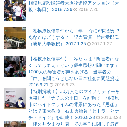
相模原施設障碍者大虐殺追悼アクション（大
阪・梅田） 2018.7.26
2018.7.26
「相模原殺傷事件から半年 ―なにが問題か？
あなたはどうする？」記念講演：竹内章郎氏
（岐阜大学教授） 2017.1.25
2017.1.27
【相模原殺傷事件】「私たちは『障害者はな
くしてしまえ』という優生思想と闘います」
1000人の障害者が声をあげる 当事者の
「声」を聞こうとしない日本社会に問題提起
2016.9.21
2016.9.23
【特別掲載！】30万人ものマイノリティーを
虐殺した「ナチスの手口」を紐解く！相模原
市のヘイトクライムの背景にあった「思想」
とは!? 東大教授・石田勇治著『ヒトラーとナ
チ・ドイツ』を転載！ 2016.8.28
2016.8.28
「津久井やまゆり園」での事件に関して最首