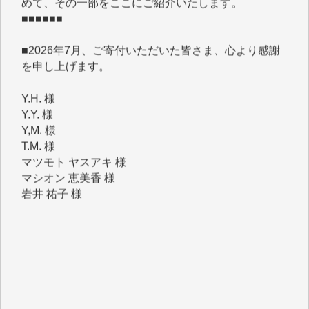
■2026年7月、ご寄付いただいた皆さま、心より感謝
を申し上げます。
Y.H. 様
Y.Y. 様
Y,M. 様
T.M. 様
マツモト ヤスアキ 様
マシオン 恵美香 様
岩井 祐子 様
吉村 隆子 様
新城 靖 様
青木 要 様
T.Y. 様
K.O. 様
Y.S. 様
Y.N. 様
y.m. 様