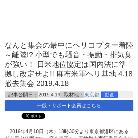
なんと集会の最中にヘリコプター着陸
～離陸!? 小型でも騒音・振動・排気臭
が強い！ 日米地位協定は国内法に準
拠し改定せよ!! 麻布米軍ヘリ基地 4.18
撤去集会 2019.4.18
記事公開日：
2019.4.19
取材地：
東京都
動画
一般・サポート会員はこちら
2019年4月18日（木）18時30分より東京都港区にある