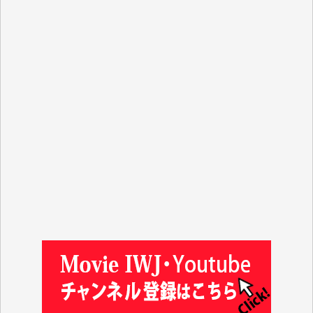
R.N. 様
J.M. 様
T.N. 様
Y.T. 様
T.K. 様
ASAKO TAKAESU 様
マシオン恵美香 様
平野智生 様
山本賢二 様
吉住俊昭 様
徳山匡 様
金 盛起 様
塩川 晃平 様
松本益美 様
井出 隆太 様
及川昭男 様
岩井祐子 様
藤田英之 様
藤岡比左志 様
井出 隆太 様