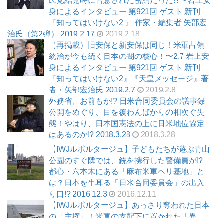
民党結党時に合意された密約だった!?〜岩上安
身によるインタビュー 第921回 ゲスト 新刊
『知ってはいけない2 』 作家・編集者 矢部宏
治氏（第2弾） 2019.2.17
2019.2.18
（再掲載）旧安保と新安保は同じ！米軍占領
統治が今も続く日本の闇の核心！〜2.7 岩上安
身によるインタビュー 第921回 ゲスト 新刊
『知ってはいけない2』『天皇メッセージ』著
者・矢部宏治氏 2019.2.7
2019.2.8
外務省、お前もか!? 日米合同委員会の議事録
公開をめぐり、目を覆わんばかりの相次ぐ失
態！やはり、日本国憲法の上に日米地位協定
はあるのか!? 2018.3.28
2018.3.28
【IWJルポルタージュ】子どもたちが遊ぶ青山
公園のすぐ隣では、銃を携行した警備員が!?
都心・六本木にある「麻布米軍ヘリ基地」と
は？日本を牛耳る「日米合同委員会」の出入
り口!? 2016.12.3
2016.12.11
【IWJルポルタージュ】あっさり奪われた日本
の「主権」！米軍の支配下に置かれた「異