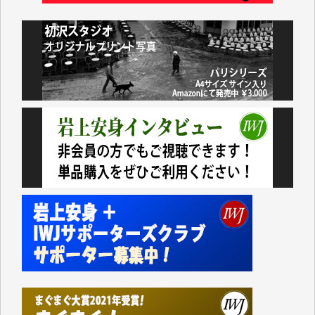
小池説夫 様
アオキカナメ 様
諸般の事情によりIWJ会費払えず今は非会員です。市
民側に立つ講演会にIWJのカメラマンをよく拝見して
おります。コンテンツが失われるのはあまりにもった
いない。少しでもお役立てください。（H.O.様）
今日、僅かですがカンパしました。（T.M.様）
今日、僅かですがカンパしました。IWJの危機を乗り
切るには到底及ばない額ですが病気の妻を抱えている
私にとっては精一杯のカンパです。
かねてよりIWJが発してきた膨大な取材記事や解説記
事、そして各界の方々とのインタビューは大袈裟では
なく、極めて重要な知的財産だと思っています。
Windows7の頃はIWJの動画もRealPlayerで録画でき
て、かなりの動画をDVDに焼きこんで保存していま
した。