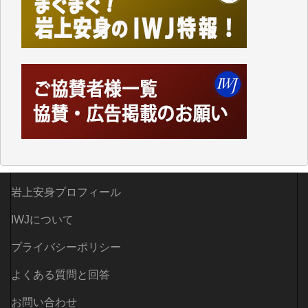
しかし、それが出来なくなって以降はExcelなどを使
ってハイパーリンクを張り、重要と思われる記事にい
つでも簡単にアクセスできるようにして来ました。し
かし、それができるのもコンテンツがサーバーに保存
されているからこそのことであり、そのサーバーが使
えなくなってしまえば二度と視ることが出来なくなっ
てしまいます。
「何とかしなければ、何とかしてほしい。」と思いな
がらも前述した事情でどうにもならない自分の非力に
歯ぎしりするばかりです。（T.M.様）
いつもまともな報道、ありがとうございます。（新城
岩上安身プロフィール
靖 様）
IWJについて
プライバシーポリシー
よくある質問と回答
お問い合わせ