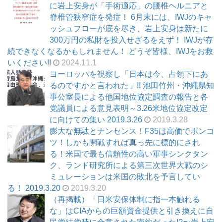
に岩上安身が「手術適応」の腰椎ヘルニアと
脊椎管狭窄症を発症！ 6月末には、IWJのキャ
ッシュフローが底を尽き、岩上安身は新たに
300万円の私財を投入せざるをえず！ IWJが存
続できなくなるかもしれません！ どうぞ皆様、IWJをお救
いください!!
2024.11.1
ヨーロッパを視察し「日本は今、占領下にあ
るのですかと言われた」!! 池田竹州・沖縄県知
事公室長による他国地位協定調査の報告と各
党議員による意見表明～3.26米地位協定改定
に向けての集い 2019.3.26
2019.3.28
膨大な無駄とナンセンス！F35は高価でポンコ
ツ！しかも開戦すれば真っ先に標的にされ
る！米国で最も信頼性の高い軍事シンクタン
ク、ランド研究所による第三次世界大戦のシ
ミュレーションは米国の敗北を予言してい
る！ 2019.3.20
2019.3.20
（再掲載）「日米安保体制に指一本触れる
な」はCIAからの巨額資金提供と引き換えに自