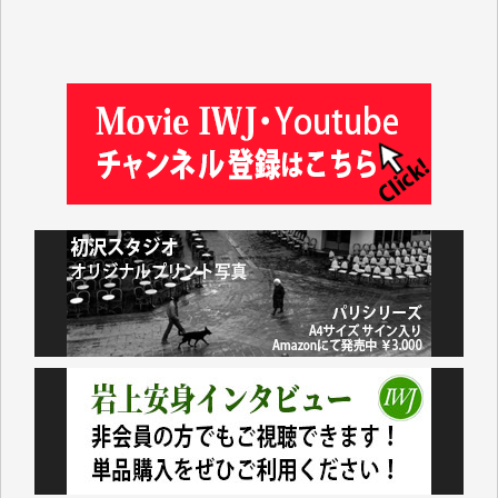
藤田英之 様
藤岡比左志 様
井出 隆太 様
小池説夫 様
アオキカナメ 様
諸般の事情によりIWJ会費払えず今は非会員です。市
民側に立つ講演会にIWJのカメラマンをよく拝見して
おります。コンテンツが失われるのはあまりにもった
いない。少しでもお役立てください。（H.O.様）
今日、僅かですがカンパしました。（T.M.様）
今日、僅かですがカンパしました。IWJの危機を乗り
切るには到底及ばない額ですが病気の妻を抱えている
私にとっては精一杯のカンパです。
かねてよりIWJが発してきた膨大な取材記事や解説記
事、そして各界の方々とのインタビューは大袈裟では
なく、極めて重要な知的財産だと思っています。