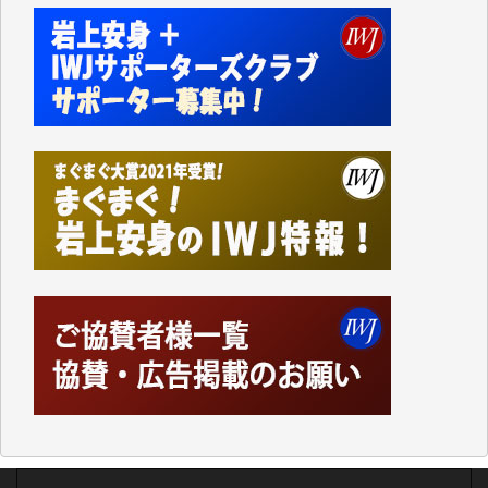
Windows7の頃はIWJの動画もRealPlayerで録画でき
て、かなりの動画をDVDに焼きこんで保存していま
した。
しかし、それが出来なくなって以降はExcelなどを使
ってハイパーリンクを張り、重要と思われる記事にい
つでも簡単にアクセスできるようにして来ました。し
かし、それができるのもコンテンツがサーバーに保存
されているからこそのことであり、そのサーバーが使
えなくなってしまえば二度と視ることが出来なくなっ
てしまいます。
「何とかしなければ、何とかしてほしい。」と思いな
がらも前述した事情でどうにもならない自分の非力に
歯ぎしりするばかりです。（T.M.様）
いつもまともな報道、ありがとうございます。（新城
靖 様）