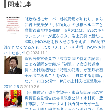
関連記事
財政危機にサーバー移転費用が加わり、さら
に岩上安身が「手術適応」の腰椎ヘルニアと
脊椎管狭窄症を発症！ 6月末には、IWJのキャ
ッシュフローが底を尽き、岩上安身は新たに
300万円の私財を投入せざるをえず！ IWJが存
続できなくなるかもしれません！ どうぞ皆様、IWJをお救
いください!!
2024.11.1
菅官房長官会見で「東京新聞の特定の記者」
による質問を官邸が「制限」!? 官邸報道室
長・上村秀紀氏は「特定の記者」が望月衣塑
子記者であることを認め、「排除する意図は
ない」と口を濁す！IWJが上村氏に直撃取材！
2019.2.6
2019.2.6
（会員限定）望月衣塑子・東京新聞記者の官
房長官会見報告は会員限定公開！木村真・豊
中市議、ジャーナリスト浅野健一氏が一堂
に！～人権と報道を考えるシンポジウム「森