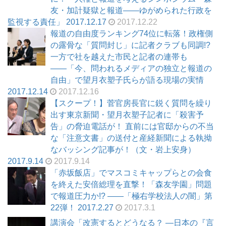
友・加計疑獄と報道――ゆがめられた行政を
監視する責任」 2017.12.17
2017.12.22
報道の自由度ランキング74位に転落！政権側
の露骨な「質問封じ」に記者クラブも同調!?
一方で社を越えた市民と記者の連帯も
――「今、問われるメディアの独立と報道の
自由」で望月衣塑子氏らが語る現場の実情
2017.12.14
2017.12.16
【スクープ！】菅官房長官に鋭く質問を繰り
出す東京新聞・望月衣塑子記者に「殺害予
告」の脅迫電話が！ 直前には官邸からの不当
な「注意文書」の送付と産経新聞による執拗
なバッシング記事が！（文・岩上安身）
2017.9.14
2017.9.14
「赤坂飯店」でマスコミキャップらとの会食
を終えた安倍総理を直撃！「森友学園」問題
で報道圧力か!? ――「極右学校法人の闇」第
22弾！ 2017.2.27
2017.3.1
講演会「改憲するとどうなる？ ―日本の『言