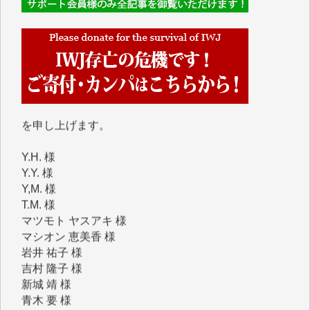
くさんの応援のメッセージが届いています。感謝を込
めて、その一部をここにご紹介いたします。
■■■■■■
■2026年7月、ご寄付いただいた皆さま、心より感謝
を申し上げます。
Y.H. 様
Y.Y. 様
Y,M. 様
T.M. 様
マツモト ヤスアキ 様
マシオン 恵美香 様
岩井 祐子 様
吉村 隆子 様
新城 靖 様
青木 要 様
T.Y. 様
K.O. 様