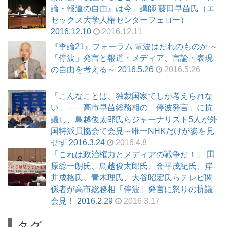
論・報道の自由』は今」講師 藤田早苗氏（エ
セックス大学人権センターフェロー）
2016.12.10
2016.12.11
『季論21』フォーラム 電波はだれのものか ～
「停波」発言と報道・メディア、言論・表現
の自由を考える～ 2016.5.26
2016.5.26
「こんなことは、独裁国家でしか考えられな
い」――高市早苗総務相の「停波発言」に抗
議し、鳥越俊太郎氏らジャーナリスト5人が外
国特派員協会で会見～唯一NHKだけが姿を見
せず 2016.3.24
2016.4.8
「これは政治権力とメディアの戦争だ！」 田
原総一朗氏、鳥越俊太郎氏、金平茂紀氏、岸
井成格氏、青木理氏、大谷昭宏氏らテレビ関
係者が高市総務相「停波」発言に怒りの抗議
会見！ 2016.2.29
2016.3.17
タグ