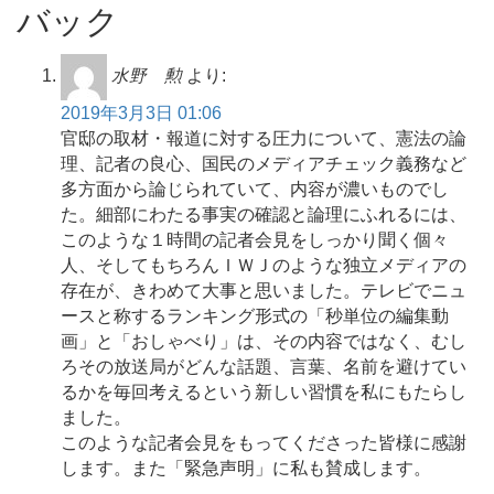
バック
水野 勲
より:
2019年3月3日 01:06
官邸の取材・報道に対する圧力について、憲法の論
理、記者の良心、国民のメディアチェック義務など
多方面から論じられていて、内容が濃いものでし
た。細部にわたる事実の確認と論理にふれるには、
このような１時間の記者会見をしっかり聞く個々
人、そしてもちろんＩＷＪのような独立メディアの
存在が、きわめて大事と思いました。テレビでニュ
ースと称するランキング形式の「秒単位の編集動
画」と「おしゃべり」は、その内容ではなく、むし
ろその放送局がどんな話題、言葉、名前を避けてい
るかを毎回考えるという新しい習慣を私にもたらし
ました。
このような記者会見をもってくださった皆様に感謝
します。また「緊急声明」に私も賛成します。