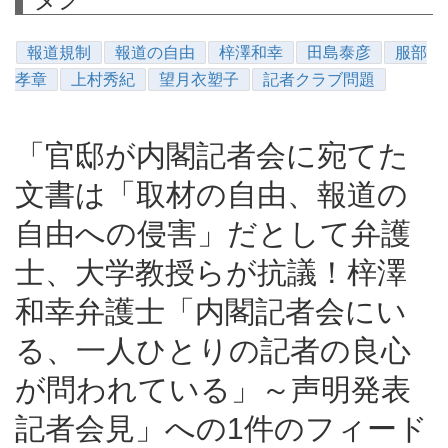
報道規制
報道の自由
梓澤和幸
田島泰彦
服部
孝章
上村秀紀
望月衣塑子
記者クラブ問題
「官邸が内閣記者会に宛てた
文書は「取材の自由、報道の
自由への侵害」だとして弁護
士、大学教授らが抗議！梓澤
和幸弁護士「内閣記者会にい
る、一人ひとりの記者の良心
が問われている」～声明発表
記者会見」への1件のフィード