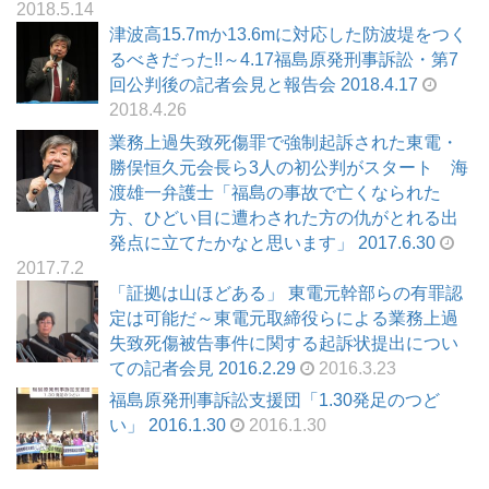
2018.5.14
津波高15.7mか13.6mに対応した防波堤をつく
るべきだった!!～4.17福島原発刑事訴訟・第7
回公判後の記者会見と報告会 2018.4.17
2018.4.26
業務上過失致死傷罪で強制起訴された東電・
勝俣恒久元会長ら3人の初公判がスタート 海
渡雄一弁護士「福島の事故で亡くなられた
方、ひどい目に遭わされた方の仇がとれる出
発点に立てたかなと思います」 2017.6.30
2017.7.2
「証拠は山ほどある」 東電元幹部らの有罪認
定は可能だ～東電元取締役らによる業務上過
失致死傷被告事件に関する起訴状提出につい
ての記者会見 2016.2.29
2016.3.23
福島原発刑事訴訟支援団「1.30発足のつど
い」 2016.1.30
2016.1.30