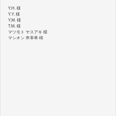
Y.H. 様
Y.Y. 様
Y,M. 様
T.M. 様
マツモト ヤスアキ 様
マシオン 恵美香 様
岩井 祐子 様
吉村 隆子 様
新城 靖 様
青木 要 様
T.Y. 様
K.O. 様
Y.S. 様
Y.N. 様
y.m. 様
R.N. 様
J.M. 様
T.N. 様
Y.T. 様
T.K. 様