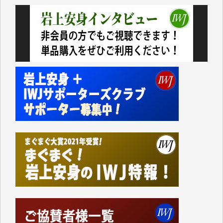
民側に立つ講演会にIWJのカメラマンをよく拝見して
おります。コンテンツが失われるのはあまりにもった
いない。少しでもお役立てください。（H.O.様）
今日、僅かですがカンパしました。（T.M.様）
今日、僅かですがカンパしました。IWJの危機を乗り
切るには到底及ばない額ですが病気の妻を抱えている
私にとっては精一杯のカンパです。
かねてよりIWJが発してきた膨大な取材記事や解説記
事、そして各界の方々とのインタビューは大袈裟では
なく、極めて重要な知的財産だと思っています。
Windows7の頃はIWJの動画もRealPlayerで録画でき
て、かなりの動画をDVDに焼きこんで保存していま
した。
しかし、それが出来なくなって以降はExcelなどを使
ってハイパーリンクを張り、重要と思われる記事にい
つでも簡単にアクセスできるようにして来ました。し
かし、それができるのもコンテンツがサーバーに保存
されているからこそのことであり、そのサーバーが使