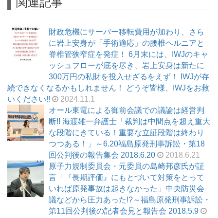
関連記事
財政危機にサーバー移転費用が加わり、さら
に岩上安身が「手術適応」の腰椎ヘルニアと
脊椎管狭窄症を発症！ 6月末には、IWJのキャ
ッシュフローが底を尽き、岩上安身は新たに
300万円の私財を投入せざるをえず！ IWJが存
続できなくなるかもしれません！ どうぞ皆様、IWJをお救
いください!!
2024.11.1
オール東電による御前会議での議論は経営判
断!! 海渡雄一弁護士「裁判は中間点を超え重大
な段階にきている！重要な立証段階は終わり
つつある！」～6.20福島原発刑事訴訟・第18
回公判後の報告集会 2018.6.20
2018.6.21
原子力規制委員会・元委員の島崎邦彦氏が証
言「『長期評価』にもとづいて対策をとって
いれば原発事故は起きなかった」中央防災会
議などから圧力あった!?～福島原発刑事訴訟・
第11回公判後の記者会見と報告会 2018.5.9