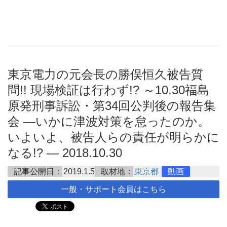
東京電力の元会長の勝俣恒久被告質
問!! 現場検証は行わず!? ～10.30福島
原発刑事訴訟・第34回公判後の報告集
会 ―いかに津波対策を怠ったのか。
いよいよ、被告人らの責任が明らかに
なる!? ― 2018.10.30
記事公開日：
2019.1.5
取材地：
東京都
動画
一般・サポート会員はこちら