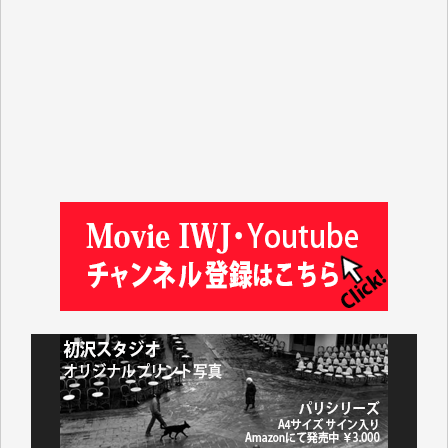
ASAKO TAKAESU 様
マシオン恵美香 様
平野智生 様
山本賢二 様
吉住俊昭 様
徳山匡 様
金 盛起 様
塩川 晃平 様
松本益美 様
井出 隆太 様
及川昭男 様
岩井祐子 様
藤田英之 様
藤岡比左志 様
井出 隆太 様
小池説夫 様
アオキカナメ 様
諸般の事情によりIWJ会費払えず今は非会員です。市