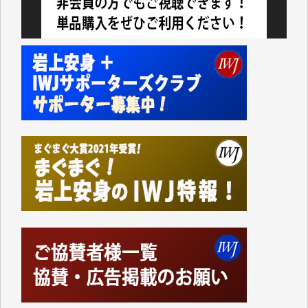
今日、僅かですがカンパしました。（T.M.様）
今日、僅かですがカンパしました。IWJの危機を乗り
切るには到底及ばない額ですが病気の妻を抱えている
私にとっては精一杯のカンパです。
かねてよりIWJが発してきた膨大な取材記事や解説記
事、そして各界の方々とのインタビューは大袈裟では
なく、極めて重要な知的財産だと思っています。
Windows7の頃はIWJの動画もRealPlayerで録画でき
て、かなりの動画をDVDに焼きこんで保存していま
した。
しかし、それが出来なくなって以降はExcelなどを使
ってハイパーリンクを張り、重要と思われる記事にい
つでも簡単にアクセスできるようにして来ました。し
かし、それができるのもコンテンツがサーバーに保存
されているからこそのことであり、そのサーバーが使
えなくなってしまえば二度と視ることが出来なくなっ
てしまいます。
「何とかしなければ、何とかしてほしい。」と思いな
がらも前述した事情でどうにもならない自分の非力に