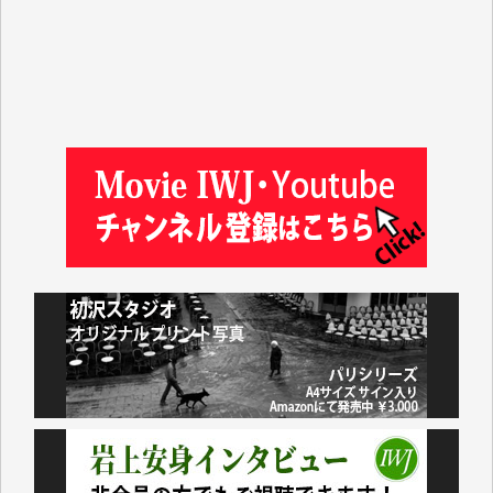
吉住俊昭 様
徳山匡 様
金 盛起 様
塩川 晃平 様
松本益美 様
井出 隆太 様
及川昭男 様
岩井祐子 様
藤田英之 様
藤岡比左志 様
井出 隆太 様
小池説夫 様
アオキカナメ 様
諸般の事情によりIWJ会費払えず今は非会員です。市
民側に立つ講演会にIWJのカメラマンをよく拝見して
おります。コンテンツが失われるのはあまりにもった
いない。少しでもお役立てください。（H.O.様）