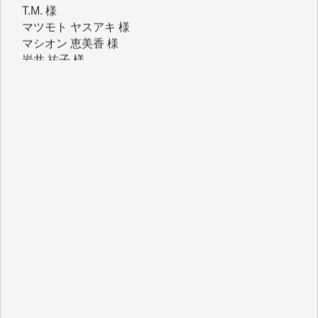
マシオン 恵美香 様
岩井 祐子 様
吉村 隆子 様
新城 靖 様
青木 要 様
T.Y. 様
K.O. 様
Y.S. 様
Y.N. 様
y.m. 様
R.N. 様
J.M. 様
T.N. 様
Y.T. 様
T.K. 様
ASAKO TAKAESU 様
マシオン恵美香 様
平野智生 様
山本賢二 様