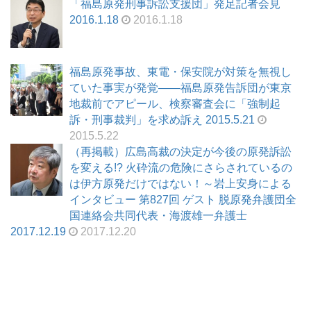
「福島原発刑事訴訟支援団」発足記者会見
2016.1.18
2016.1.18
福島原発事故、東電・保安院が対策を無視し
ていた事実が発覚――福島原発告訴団が東京
地裁前でアピール、検察審査会に「強制起
訴・刑事裁判」を求め訴え 2015.5.21
2015.5.22
（再掲載）広島高裁の決定が今後の原発訴訟
を変える!? 火砕流の危険にさらされているの
は伊方原発だけではない！～岩上安身による
インタビュー 第827回 ゲスト 脱原発弁護団全
国連絡会共同代表・海渡雄一弁護士
2017.12.19
2017.12.20