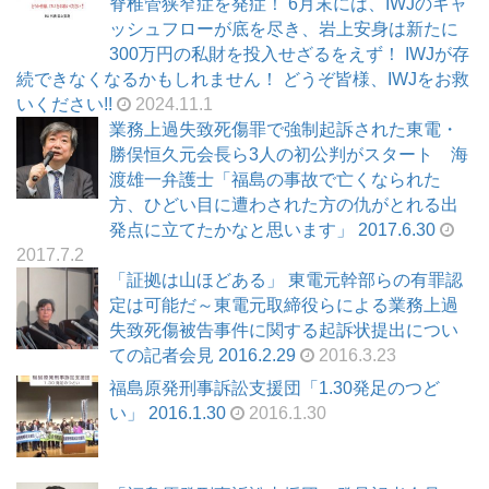
脊椎管狭窄症を発症！ 6月末には、IWJのキャ
ッシュフローが底を尽き、岩上安身は新たに
300万円の私財を投入せざるをえず！ IWJが存
続できなくなるかもしれません！ どうぞ皆様、IWJをお救
いください!!
2024.11.1
業務上過失致死傷罪で強制起訴された東電・
勝俣恒久元会長ら3人の初公判がスタート 海
渡雄一弁護士「福島の事故で亡くなられた
方、ひどい目に遭わされた方の仇がとれる出
発点に立てたかなと思います」 2017.6.30
2017.7.2
「証拠は山ほどある」 東電元幹部らの有罪認
定は可能だ～東電元取締役らによる業務上過
失致死傷被告事件に関する起訴状提出につい
ての記者会見 2016.2.29
2016.3.23
福島原発刑事訴訟支援団「1.30発足のつど
い」 2016.1.30
2016.1.30