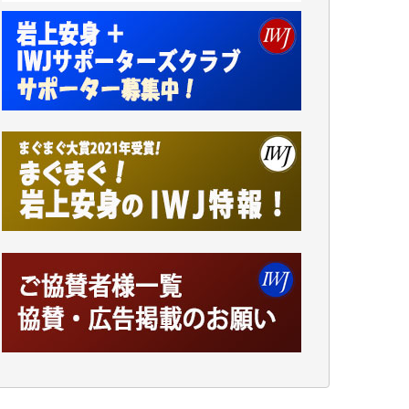
小池説夫 様
アオキカナメ 様
諸般の事情によりIWJ会費払えず今は非会員
です。市民側に立つ講演会にIWJのカメラマ
ンをよく拝見しております。コンテンツが失
われるのはあまりにもったいない。少しでも
お役立てください。（H.O.様）
今日、僅かですがカンパしました。（T.M.
様）
今日、僅かですがカンパしました。IWJの危
機を乗り切るには到底及ばない額ですが病気
の妻を抱えている私にとっては精一杯のカン
パです。
かねてよりIWJが発してきた膨大な取材記事
や解説記事、そして各界の方々とのインタビ
ューは大袈裟ではなく、極めて重要な知的財