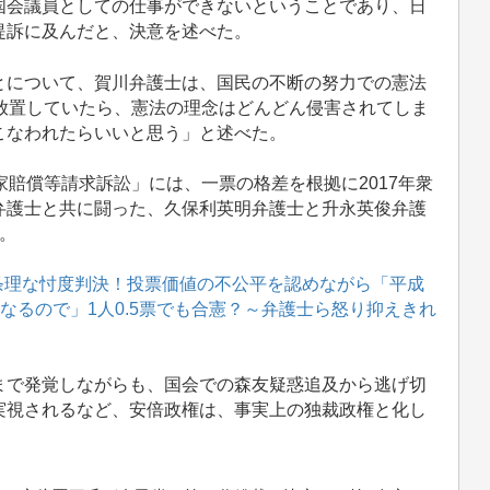
国会議員としての仕事ができないということであり、日
提訴に及んだと、決意を述べた。
について、賀川弁護士は、国民の不断の努力での憲法
放置していたら、憲法の理念はどんどん侵害されてしま
こなわれたらいいと思う」と述べた。
賠償等請求訴訟」には、一票の格差を根拠に2017年衆
弁護士と共に闘った、久保利英明弁護士と升永英俊弁護
。
不条理な忖度判決！投票価値の不公平を認めながら「平成
なるので」1人0.5票でも合憲？～弁護士ら怒り抑えきれ
で発覚しながらも、国会での森友疑惑追及から逃げ切
実視されるなど、安倍政権は、事実上の独裁政権と化し