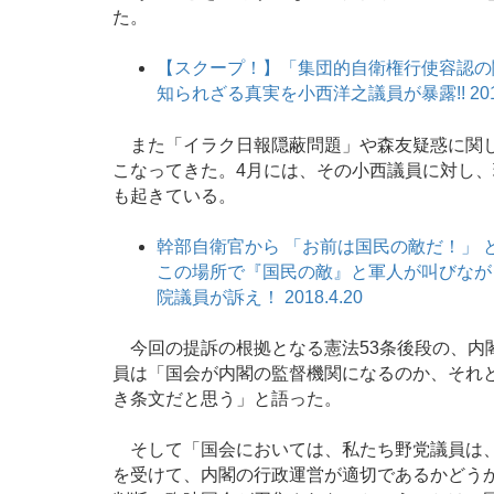
た。
【スクープ！】「集団的自衛権行使容認の
知られざる真実を小西洋之議員が暴露!! 2015
また「イラク日報隠蔽問題」や森友疑惑に関し
こなってきた。4月には、その小西議員に対し
も起きている。
幹部自衛官から 「お前は国民の敵だ！」
この場所で『国民の敵』と軍人が叫びなが
院議員が訴え！ 2018.4.20
今回の提訴の根拠となる憲法53条後段の、内
員は「国会が内閣の監督機関になるのか、それ
き条文だと思う」と語った。
そして「国会においては、私たち野党議員は、
を受けて、内閣の行政運営が適切であるかどう