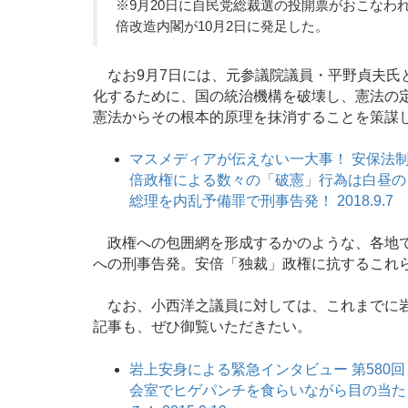
※9月20日に自民党総裁選の投開票がおこなわ
倍改造内閣が10月2日に発足した。
なお9月7日には、元参議院議員・平野貞夫氏
化するために、国の統治機構を破壊し、憲法の
憲法からその根本的原理を抹消することを策謀
マスメディアが伝えない一大事！ 安保法制
倍政権による数々の「破憲」行為は白昼のク
総理を内乱予備罪で刑事告発！ 2018.9.7
政権への包囲網を形成するかのような、各地で
への刑事告発。安倍「独裁」政権に抗するこれら
なお、小西洋之議員に対しては、これまでに岩
記事も、ぜひ御覧いただきたい。
岩上安身による緊急インタビュー 第580
会室でヒゲパンチを食らいながら目の当た