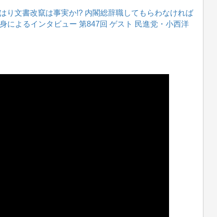
はり文書改竄は事実か!? 内閣総辞職してもらわなければ
身によるインタビュー 第847回 ゲスト 民進党・小西洋