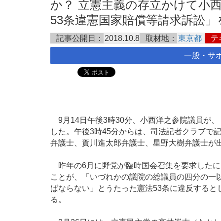
か？ 立憲主義の存立かけて小
53条違憲国家賠償等請求訴訟」を東
記事公開日：
2018.10.8
取材地：
東京都
テ
一般・サ
9月14日午後3時30分、小西洋之参院議員が
した。午後3時45分からは、司法記者クラブで
弁護士、賀川進太郎弁護士、星野大樹弁護士が
昨年の6月に野党が臨時国会召集を要求したに
ことが、「いづれかの議院の総議員の四分の一
ばならない」とうたった憲法53条に違反すると
る。