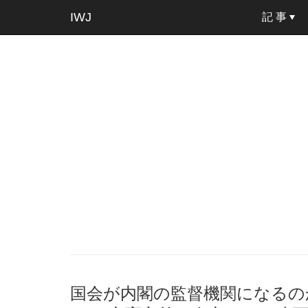
IWJ
記 事
国会が内閣の監督機関になるの