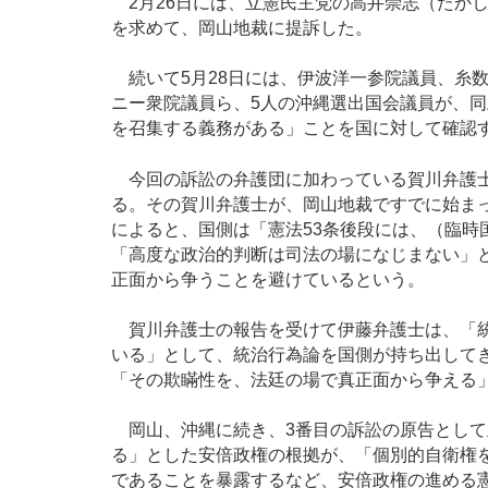
2月26日には、立憲民主党の高井崇志（たかし
を求めて、岡山地裁に提訴した。
続いて5月28日には、伊波洋一参院議員、糸
ニー衆院議員ら、5人の沖縄選出国会議員が、同
を召集する義務がある」ことを国に対して確認
今回の訴訟の弁護団に加わっている賀川弁護士
る。その賀川弁護士が、岡山地裁ですでに始ま
によると、国側は「憲法53条後段には、（臨時
「高度な政治的判断は司法の場になじまない」
正面から争うことを避けているという。
賀川弁護士の報告を受けて伊藤弁護士は、「統
いる」として、統治行為論を国側が持ち出して
「その欺瞞性を、法廷の場で真正面から争える
岡山、沖縄に続き、3番目の訴訟の原告として
る」とした安倍政権の根拠が、「個別的自衛権を
であることを暴露するなど、安倍政権の進める