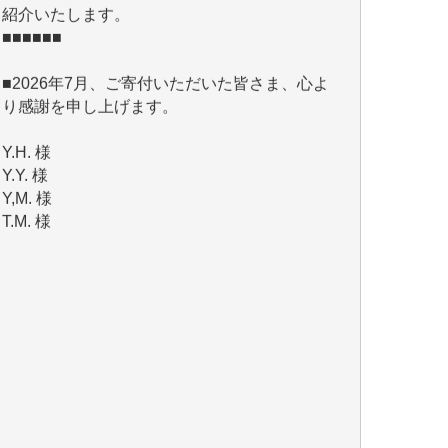
■2026年7月、ご寄付いただいた皆さま、心よ
り感謝を申し上げます。
Y.H. 様
Y.Y. 様
Y,M. 様
T.M. 様
マツモト ヤスアキ 様
マシオン 恵美香 様
岩井 祐子 様
吉村 隆子 様
新城 靖 様
青木 要 様
T.Y. 様
K.O. 様
Y.S. 様
Y.N. 様
y.m. 様