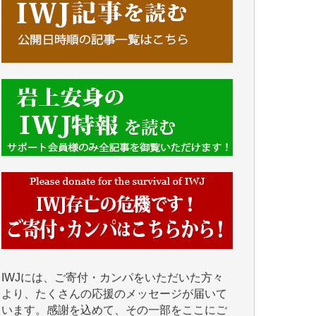
■■■■■■
IWJには、ご寄付・カンパをいただいた方々
より、たくさんの応援のメッセージが届いて
います。感謝を込めて、その一部をここにご
紹介いたします。
■■■■■■