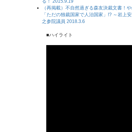
る！ 2015.9.19
（再掲載）不自然過ぎる森友決裁文書！や
「ただの独裁国家で人治国家」!? ～岩上安
之参院議員 2018.3.6
■ハイライト