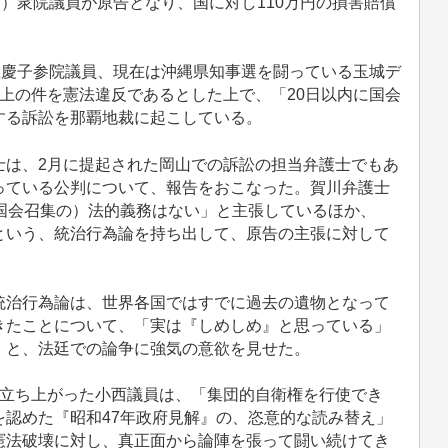
）衆院議員が原告となり、国に対し110万円の損害賠償
数慶子参院議員、現在は沖縄県知事選を闘っている玉城デ
上の件を憲法違反であるとした上で、「20日以内に国会
する訴訟を那覇地裁に起こしている。
は、2月に提起された岡山での訴訟の担当弁護士でもあ
っている公判について、報告をおこなった。賀川弁護士
国会召集の）法的義務はない」と主張しているほか、
という、統治行為論を持ち出して、原告の主張に対して
治行為論は、世界各国ではすでに過去の遺物となって
きたことについて、「実は『しめしめ』と思っている」
」と、法廷での論争に強気の意欲を見せた。
立ち上がった小西議員は、「集団的自衛権を行使でき
認めた『昭和47年政府見解』の、恣意的な読み替え」
憲法破壊に対し、真正面から論陣を張って闘い続けてき