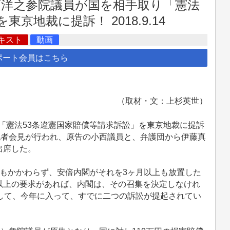
西洋之参院議員が国を相手取り「憲法
京地裁に提訴！ 2018.9.14
キスト
動画
ポート会員はこちら
（取材・文：上杉英世）
、「憲法53条違憲国家賠償等請求訴訟」を東京地裁に提訴
記者会見が行われ、原告の小西議員と、弁護団から伊藤真
出席した。
もかかわらず、安倍内閣がそれを3ヶ月以上も放置した
以上の要求があれば、内閣は、その召集を決定しなけれ
して、今年に入って、すでに二つの訴訟が提起されてい