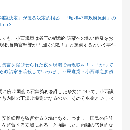
閣議決定」が覆る決定的根拠！「昭和47年政府見解」の
.5.21
ても、小西議員は省庁の組織的隠蔽への鋭い追及をお
、現役自衛官幹部が「国民の敵！」と罵倒するという事件
 と暴言を浴びせられた夜を現場で再現取材！～「かつて
ら政治家を暗殺していった!!」～民進党・小西洋之参議
閣に臨時国会の召集義務を課した条文について、小西議
とも内閣の下請け機関になるのか、その分水嶺というべ
安倍総理を監督する立場にある。つまり、国民の信託
かを監督する立場にある」と強調した。内閣の恣意的な