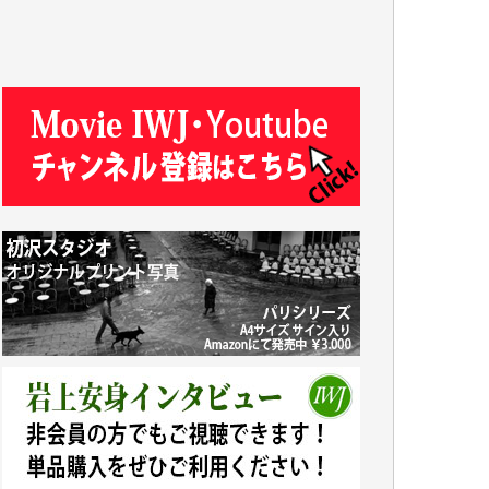
R.N. 様
J.M. 様
T.N. 様
Y.T. 様
T.K. 様
ASAKO TAKAESU 様
マシオン恵美香 様
平野智生 様
山本賢二 様
吉住俊昭 様
徳山匡 様
金 盛起 様
塩川 晃平 様
松本益美 様
井出 隆太 様
及川昭男 様
岩井祐子 様
藤田英之 様
藤岡比左志 様
井出 隆太 様