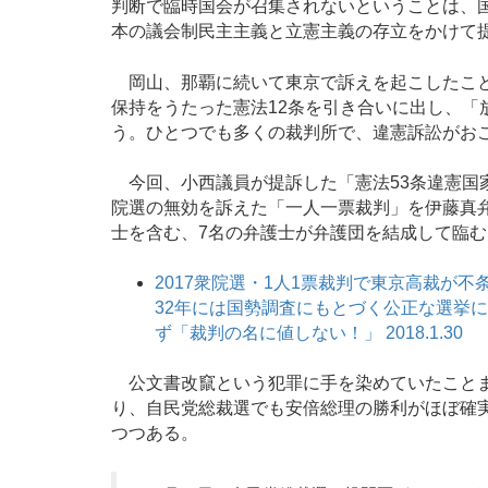
判断で臨時国会が召集されないということは、
本の議会制民主主義と立憲主義の存立をかけて
岡山、那覇に続いて東京で訴えを起こしたこと
保持をうたった憲法12条を引き合いに出し、「
う。ひとつでも多くの裁判所で、違憲訴訟がお
今回、小西議員が提訴した「憲法53条違憲国家
院選の無効を訴えた「一人一票裁判」を伊藤真
士を含む、7名の弁護士が弁護団を結成して臨む
2017衆院選・1人1票裁判で東京高裁が
32年には国勢調査にもとづく公正な選挙に
ず「裁判の名に値しない！」 2018.1.30
公文書改竄という犯罪に手を染めていたことま
り、自民党総裁選でも安倍総理の勝利がほぼ確
つつある。