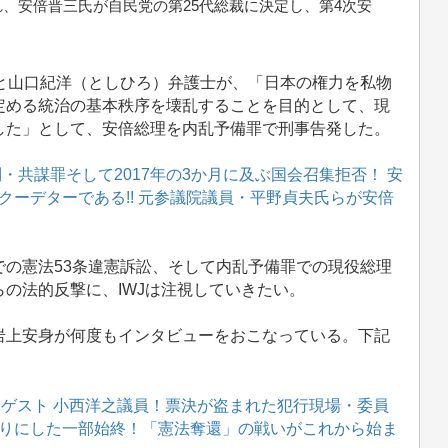
れ、安倍晋三氏が自民党の第25代総裁に決定し、第4次安
と山口紀洋（としひろ）弁護士が、「日本の権力を私物
定める統治の基本秩序を壊乱することを目的として、現
した」として、安倍総理を内乱予備罪で刑事告発した。
・共謀罪そして2017年の3か月に及ぶ国会召集拒否！ 安
ーデターである!! 元参議院議員・平野貞夫氏らが安倍
の憲法53条違憲訴訟、そして内乱予備罪での現役総理
の法的反撃に、IWJは注視していきたい。
上安身が何度もインタビューをおこなっている。下記
回 ゲスト 小西洋之議員！票決が盗まれた犯行現場・委員
りにした一部始終！「憲法奪還」の戦いがこれから始ま