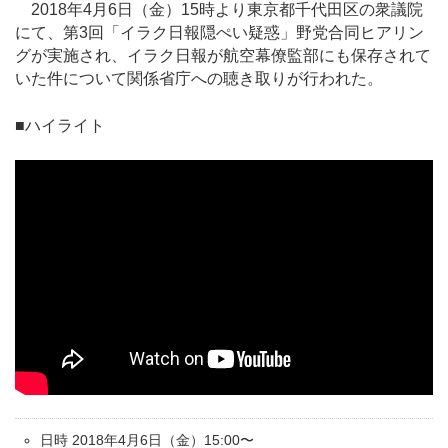
2018年4月6日（金）15時より東京都千代田区の衆議院
にて、第3回「イラク日報隠ぺい疑惑」野党合同ヒアリン
グが実施され、イラク日報が航空幕僚監部にも保存されて
いた件について関係省庁への聴き取りが行われた。
■ハイライト
日時 2018年4月6日（金）15:00〜