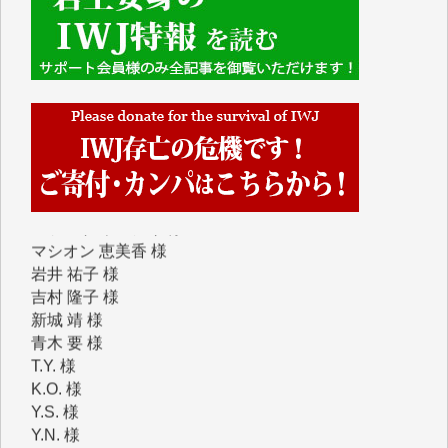
■2026年7月、ご寄付いただいた皆さま、心より感謝
を申し上げます。
Y.H. 様
Y.Y. 様
Y,M. 様
T.M. 様
マツモト ヤスアキ 様
マシオン 恵美香 様
岩井 祐子 様
吉村 隆子 様
新城 靖 様
青木 要 様
T.Y. 様
K.O. 様
Y.S. 様
Y.N. 様
y.m. 様
R.N. 様