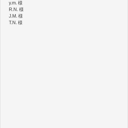
J.M. 様
T.N. 様
Y.T. 様
T.K. 様
ASAKO TAKAESU 様
マシオン恵美香 様
平野智生 様
山本賢二 様
吉住俊昭 様
徳山匡 様
金 盛起 様
塩川 晃平 様
松本益美 様
井出 隆太 様
及川昭男 様
岩井祐子 様
藤田英之 様
藤岡比左志 様
井出 隆太 様