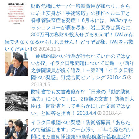
財政危機にサーバー移転費用が加わり、さら
に岩上安身が「手術適応」の腰椎ヘルニアと
脊椎管狭窄症を発症！ 6月末には、IWJのキャ
ッシュフローが底を尽き、岩上安身は新たに
300万円の私財を投入せざるをえず！ IWJが存
続できなくなるかもしれません！ どうぞ皆様、IWJをお救
いください!!
2024.11.1
「組織的隠ぺい行為が行われていたのではな
いか!?」イラク日報問題について民進・小西洋
之参院議員が鋭く追及！～第2回「イラク日報
隠ぺい疑惑」野党合同ヒアリング 2018.4.5
2018.4.5
防衛省でも文書改竄か!? 「日米の『動的防衛
協力』について」に、2種類の文書！ 防衛副大
臣は「防衛省として明らかにした文書ではな
い」と回答を拒否！ 2018.4.4
2018.4.4
イラク日報隠ぺい疑惑！防衛省職員「あらた
めて確認します」の一点張り！1年も経たない
間にまた自衛隊法第56条職務遂行義務違反!?