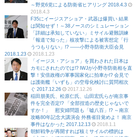
～野党6党による防衛省ヒアリング 2018.4.3
2018.4.3
F35にイージスアショア・武器は爆買い 結果
は関知せず！～38ノースのシミュレーション
「詳細は承知していない」ミサイル避難訓練
「報道で知った」核攻撃による被害想定「行
うつもりない」!? ――小野寺防衛大臣会見
2018.1.23
2018.1.23
「イージス・アショア」を買わされた日本は
カモにされたのでは!? IWJが小野寺防衛相を直
撃！安倍政権の軍事国家化に拍車か!? 会見で
は護衛艦「いずも」の空母化検討に質問相次
ぐ 2017.12.26
2017.12.26
稲田朋美氏、松原仁氏、山田宏氏らが南京事
件を完全否定!? 「全部捏造の歴史じゃないで
すか！」 慰安婦問題も「嘘八百」!? ～南京
攻略80年記念大講演会 外務省目覚めよ！ 南京
事件はなかった 2017.12.13
2018.1.1
朝鮮戦争が再開すれば核ミサイルの標的は