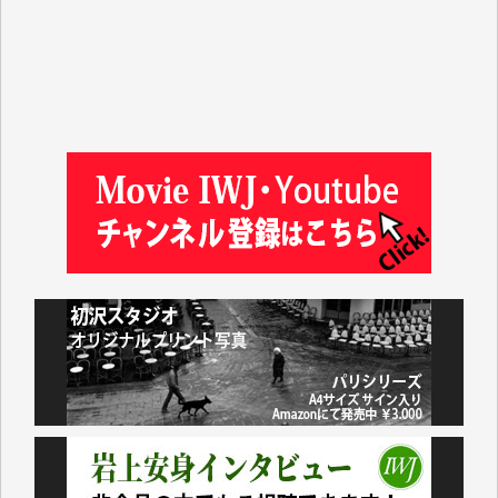
小池説夫 様
アオキカナメ 様
諸般の事情によりIWJ会費払えず今は非会員です。市
民側に立つ講演会にIWJのカメラマンをよく拝見して
おります。コンテンツが失われるのはあまりにもった
いない。少しでもお役立てください。（H.O.様）
今日、僅かですがカンパしました。（T.M.様）
今日、僅かですがカンパしました。IWJの危機を乗り
切るには到底及ばない額ですが病気の妻を抱えている
私にとっては精一杯のカンパです。
かねてよりIWJが発してきた膨大な取材記事や解説記
事、そして各界の方々とのインタビューは大袈裟では
なく、極めて重要な知的財産だと思っています。
Windows7の頃はIWJの動画もRealPlayerで録画でき
て、かなりの動画をDVDに焼きこんで保存していま
した。
しかし、それが出来なくなって以降はExcelなどを使