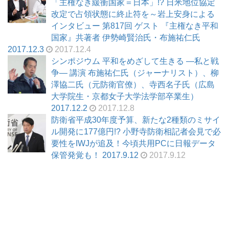
「主権なき緩衝国家＝日本」!? 日米地位協定
改定で占領状態に終止符を～岩上安身による
インタビュー 第817回 ゲスト 『主権なき平和
国家』共著者 伊勢崎賢治氏・布施祐仁氏
2017.12.3
2017.12.4
シンポジウム 平和をめざして生きる ―私と戦
争― 講演 布施祐仁氏（ジャーナリスト）、柳
澤協二氏（元防衛官僚）、寺西名子氏（広島
大学院生・京都女子大学法学部卒業生）
2017.12.2
2017.12.8
防衛省平成30年度予算、新たな2種類のミサイ
ル開発に177億円!? 小野寺防衛相記者会見で必
要性をIWJが追及！今頃共用PCに日報データ
保管発覚も！ 2017.9.12
2017.9.12