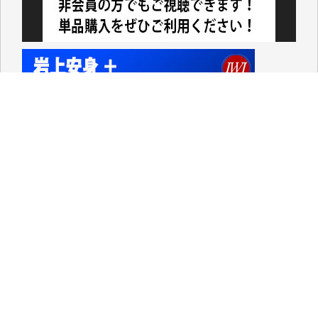
ってハイパーリンクを張り、重要と思われる記事にい
つでも簡単にアクセスできるようにして来ました。し
かし、それができるのもコンテンツがサーバーに保存
されているからこそのことであり、そのサーバーが使
えなくなってしまえば二度と視ることが出来なくなっ
てしまいます。
「何とかしなければ、何とかしてほしい。」と思いな
がらも前述した事情でどうにもならない自分の非力に
歯ぎしりするばかりです。（T.M.様）
いつもまともな報道、ありがとうございます。（新城
靖 様）