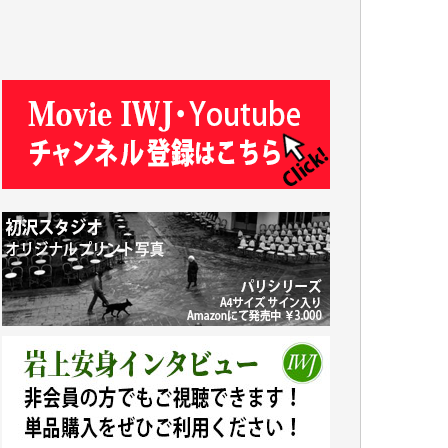
R.N. 様
J.M. 様
T.N. 様
Y.T. 様
T.K. 様
ASAKO TAKAESU 様
マシオン恵美香 様
平野智生 様
山本賢二 様
吉住俊昭 様
徳山匡 様
金 盛起 様
塩川 晃平 様
松本益美 様
井出 隆太 様
及川昭男 様
岩井祐子 様
藤田英之 様
藤岡比左志 様
井出 隆太 様