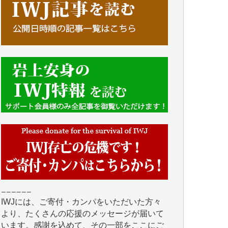
■■■■■■
IWJには、ご寄付・カンパをいただいた方々
より、たくさんの応援のメッセージが届いて
います。感謝を込めて、その一部をここにご
紹介いたします。
■■■■■■