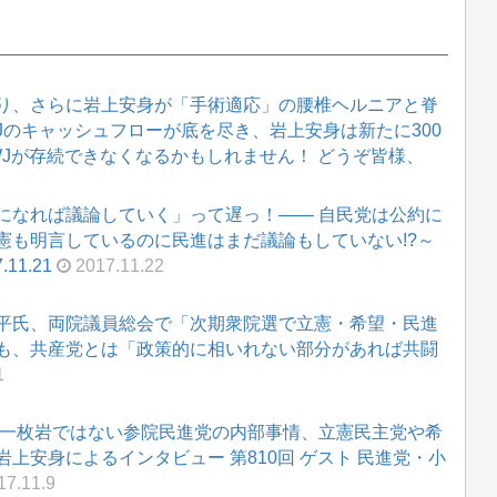
り、さらに岩上安身が「手術適応」の腰椎ヘルニアと脊
WJのキャッシュフローが底を尽き、岩上安身は新たに300
WJが存続できなくなるかもしれません！ どうぞ皆様、
になれば議論していく」って遅っ！―― 自民党は公約に
憲も明言しているのに民進はまだ議論もしていない!?～
1.21
2017.11.22
平氏、両院議員総会で「次期衆院選で立憲・希望・民進
も、共産党とは「政策的に相いれない部分があれば共闘
1
 一枚岩ではない参院民進党の内部事情、立憲民主党や希
上安身によるインタビュー 第810回 ゲスト 民進党・小
7.11.9