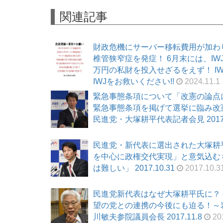
関連記事
財政危機にサーバー移転費用が加わ
椎管狭窄症を発症！ 6月末には、I
万円の私財を投入せざるをえず！ I
IWJをお救いください!!
2024.11.1
緊急事態条項について「改憲の論点
緊急事態条項を掲げて選挙に臨み改
民進党・大塚耕平代表記者会見 2017.1
民進党・新代表に選出された大塚耕
を中心に政権交代実現」と意気込む
は難しい」 2017.10.31
2017.10.3
民進党新代表はなぜ大塚耕平氏に？
望の党との連携の今後にも迫る！～岩
川敏夫参院議員会長 2017.11.8
201