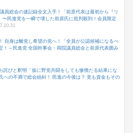
院議員総会の速記録全文入手！「前原代表は最初から『リ
?」〜民進党を一瞬で壊した前原氏に批判殺到！会員限定
7.10.31
！ 自身は離党し希望の党へ！「全員が公認候補になるべ
定！～民進党 全国幹事会・両院議員総会と前原代表囲み
お詫びと釈明「仮に野党共闘をしても惨憺たる結果にな
原氏への不満で総会紛糾！ 民進の今後は？ 党も資金もその