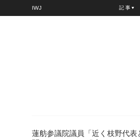
IWJ
記 事
蓮舫参議院議員「近く枝野代表