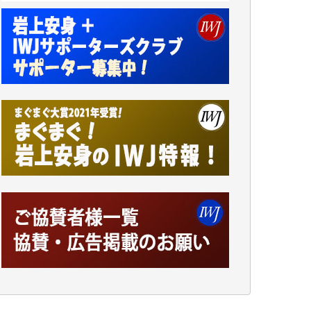
小池説夫 様
アオキカナメ 様
諸般の事情によりIWJ会費払えず今は非会員
です。市民側に立つ講演会にIWJのカメラマ
ンをよく拝見しております。コンテンツが失
われるのはあまりにもったいない。少しでも
お役立てください。（H.O.様）
今日、僅かですがカンパしました。（T.M.
様）
今日、僅かですがカンパしました。IWJの危
機を乗り切るには到底及ばない額ですが病気
の妻を抱えている私にとっては精一杯のカン
パです。
かねてよりIWJが発してきた膨大な取材記事
や解説記事、そして各界の方々とのインタビ
ューは大袈裟ではなく、極めて重要な知的財