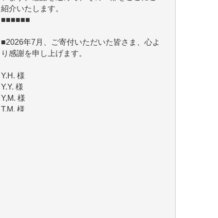
■2026年7月、ご寄付いただいた皆さま、心よ
り感謝を申し上げます。
Y.H. 様
Y.Y. 様
Y,M. 様
T.M. 様
マツモト ヤスアキ 様
マシオン 恵美香 様
岩井 祐子 様
吉村 隆子 様
新城 靖 様
青木 要 様
T.Y. 様
K.O. 様
Y.S. 様
Y.N. 様
y.m. 様