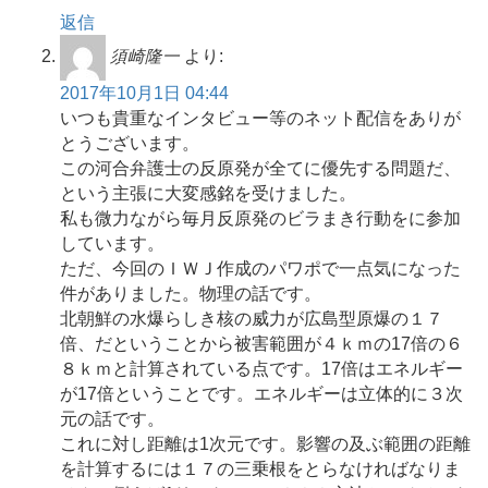
返信
須崎隆一
より:
2017年10月1日 04:44
いつも貴重なインタビュー等のネット配信をありが
とうございます。
この河合弁護士の反原発が全てに優先する問題だ、
という主張に大変感銘を受けました。
私も微力ながら毎月反原発のビラまき行動をに参加
しています。
ただ、今回のＩＷＪ作成のパワポで一点気になった
件がありました。物理の話です。
北朝鮮の水爆らしき核の威力が広島型原爆の１７
倍、だということから被害範囲が４ｋｍの17倍の６
８ｋｍと計算されている点です。17倍はエネルギー
が17倍ということです。エネルギーは立体的に３次
元の話です。
これに対し距離は1次元です。影響の及ぶ範囲の距離
を計算するには１７の三乗根をとらなければなりま