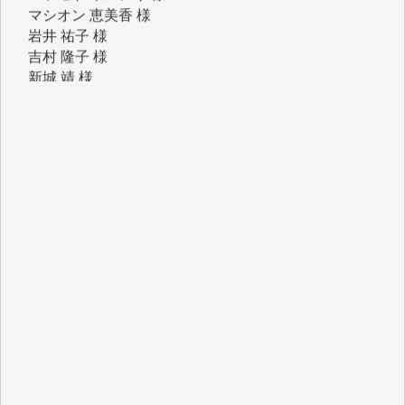
吉村 隆子 様
新城 靖 様
青木 要 様
T.Y. 様
K.O. 様
Y.S. 様
Y.N. 様
y.m. 様
R.N. 様
J.M. 様
T.N. 様
Y.T. 様
T.K. 様
ASAKO TAKAESU 様
マシオン恵美香 様
平野智生 様
山本賢二 様
吉住俊昭 様
徳山匡 様
金 盛起 様