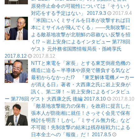
原発停止命令の可能性については「そういう
対応をする予定はない」 2017.9.3
2017.9.4
「米国にいくミサイルを日本が攻撃すれば日
本にミサイルが飛んでくる」――先制攻撃に
よる敵基地攻撃が北朝鮮の容赦ない反撃を招
く!? ～岩上安身によるインタビュー 第778回
ゲスト 元外務省国際情報局長・孫崎享氏
2017.8.12
2017.8.12
NTTと東電を「家長」とする東芝倒産危機の
構造に迫る～半導体や原発で勝負する気など
最初からなかった!? 『東芝解体電機メーカー
が消える日』著者・大西康之氏に岩上安身が
訊く、第二弾！～岩上安身によるインタビュ
ー 第776回 ゲスト 大西康之氏 後編 2017.8.10
2017.8.10
「敵基地攻撃能力の保有」を政府に提言した
張本人が防衛相に就任！さっそく会見で保有
検討を明言！しかし「ミサイル無力化」など
不可能！先制攻撃の結末は残存核戦力による
日本全土への「報復」だ！ 2017.8.5