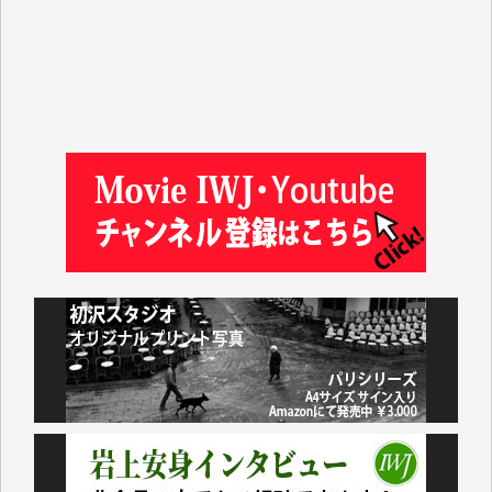
塩川 晃平 様
松本益美 様
井出 隆太 様
及川昭男 様
岩井祐子 様
藤田英之 様
藤岡比左志 様
井出 隆太 様
小池説夫 様
アオキカナメ 様
諸般の事情によりIWJ会費払えず今は非会員です。市
民側に立つ講演会にIWJのカメラマンをよく拝見して
おります。コンテンツが失われるのはあまりにもった
いない。少しでもお役立てください。（H.O.様）
今日、僅かですがカンパしました。（T.M.様）
今日、僅かですがカンパしました。IWJの危機を乗り