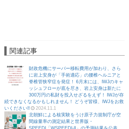
関連記事
財政危機にサーバー移転費用が加わり、さら
に岩上安身が「手術適応」の腰椎ヘルニアと
脊椎管狭窄症を発症！ 6月末には、IWJのキャ
ッシュフローが底を尽き、岩上安身は新たに
300万円の私財を投入せざるをえず！ IWJが存
続できなくなるかもしれません！ どうぞ皆様、IWJをお救
いください!!
2024.11.1
北朝鮮による核実験をうけ原子力規制庁が空
間線量率の測定結果と世界版・
SPEEDI「WSPEEDI-II」の予測結果を公表