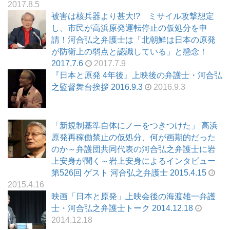
2017.8.5
被害は核兵器より甚大!? ミサイル攻撃想定
し、市民が高浜原発運転停止の仮処分を申
請！河合弘之弁護士は「北朝鮮は日本の原発
が防衛上の弱点と認識している」と懸念！
2017.7.6
2017.7.9
『日本と原発 4年後』上映後の弁護士・河合弘
之監督舞台挨拶 2016.9.3
2016.9.3
「新規制基準自体にノーをつきつけた」 高浜
原発再稼働禁止の仮処分、何が画期的だった
のか～弁護団共同代表の河合弘之弁護士に岩
上安身が聞く～岩上安身によるインタビュー
第526回 ゲスト 河合弘之弁護士 2015.4.15
2015.4.16
映画「日本と原発」上映会後の海渡雄一弁護
士・河合弘之弁護士トーク 2014.12.18
2014.12.18