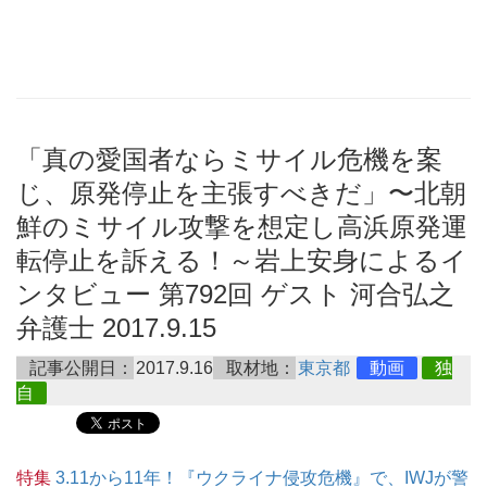
「真の愛国者ならミサイル危機を案
じ、原発停止を主張すべきだ」〜北朝
鮮のミサイル攻撃を想定し高浜原発運
転停止を訴える！～岩上安身によるイ
ンタビュー 第792回 ゲスト 河合弘之
弁護士 2017.9.15
記事公開日：
2017.9.16
取材地：
東京都
動画
独
自
特集
3.11から11年！『ウクライナ侵攻危機』で、IWJが警