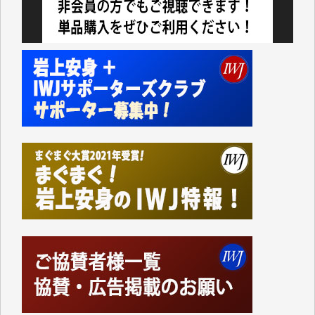
切るには到底及ばない額ですが病気の妻を抱えている
私にとっては精一杯のカンパです。
かねてよりIWJが発してきた膨大な取材記事や解説記
事、そして各界の方々とのインタビューは大袈裟では
なく、極めて重要な知的財産だと思っています。
Windows7の頃はIWJの動画もRealPlayerで録画でき
て、かなりの動画をDVDに焼きこんで保存していま
した。
しかし、それが出来なくなって以降はExcelなどを使
ってハイパーリンクを張り、重要と思われる記事にい
つでも簡単にアクセスできるようにして来ました。し
かし、それができるのもコンテンツがサーバーに保存
されているからこそのことであり、そのサーバーが使
えなくなってしまえば二度と視ることが出来なくなっ
てしまいます。
「何とかしなければ、何とかしてほしい。」と思いな
がらも前述した事情でどうにもならない自分の非力に
歯ぎしりするばかりです。（T.M.様）