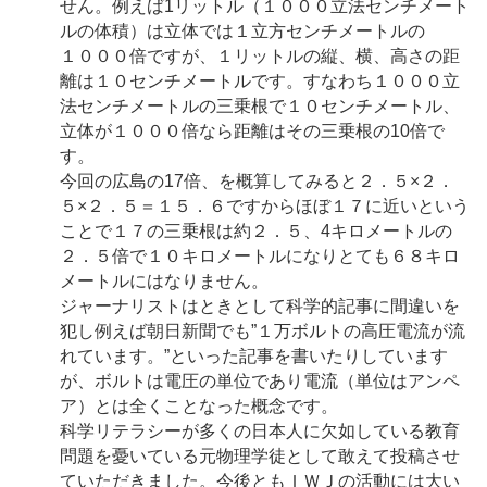
せん。例えば1リットル（１０００立法センチメート
ルの体積）は立体では１立方センチメートルの
１０００倍ですが、１リットルの縦、横、高さの距
離は１０センチメートルです。すなわち１０００立
法センチメートルの三乗根で１０センチメートル、
立体が１０００倍なら距離はその三乗根の10倍で
す。
今回の広島の17倍、を概算してみると２．５×２．
５×２．５＝１５．６ですからほぼ１７に近いという
ことで１７の三乗根は約２．５、4キロメートルの
２．５倍で１０キロメートルになりとても６８キロ
メートルにはなりません。
ジャーナリストはときとして科学的記事に間違いを
犯し例えば朝日新聞でも”１万ボルトの高圧電流が流
れています。”といった記事を書いたりしています
が、ボルトは電圧の単位であり電流（単位はアンペ
ア）とは全くことなった概念です。
科学リテラシーが多くの日本人に欠如している教育
問題を憂いている元物理学徒として敢えて投稿させ
ていただきました。今後ともＩＷＪの活動には大い