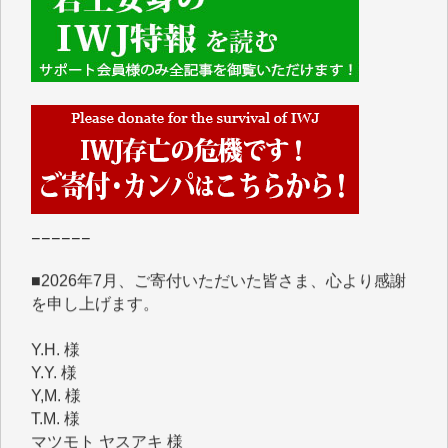
■■■■■■
IWJには、ご寄付・カンパをいただいた方々より、た
くさんの応援のメッセージが届いています。感謝を込
めて、その一部をここにご紹介いたします。
■■■■■■
■2026年7月、ご寄付いただいた皆さま、心より感謝
を申し上げます。
Y.H. 様
Y.Y. 様
Y,M. 様
T.M. 様
マツモト ヤスアキ 様
マシオン 恵美香 様
岩井 祐子 様