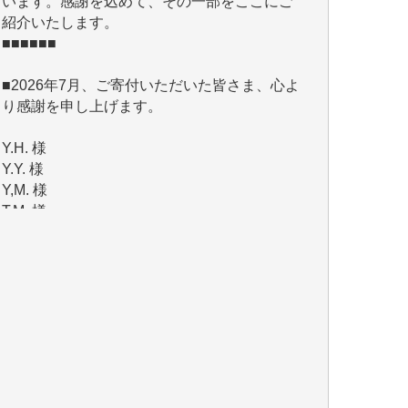
■■■■■■
■2026年7月、ご寄付いただいた皆さま、心よ
り感謝を申し上げます。
Y.H. 様
Y.Y. 様
Y,M. 様
T.M. 様
マツモト ヤスアキ 様
マシオン 恵美香 様
岩井 祐子 様
吉村 隆子 様
新城 靖 様
青木 要 様
T.Y. 様
K.O. 様
Y.S. 様
Y.N. 様
y.m. 様