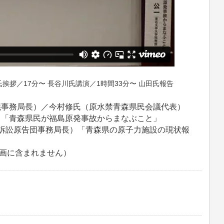
氏挨拶／17分〜 長谷川氏講演／1時間33分〜 山田氏報告
議事務局長）／今村修氏（原水禁青森県民会議代表）
）「青森県民が福島原発事故からまなぶこと」
人訴訟原告団事務局長）「青森県の原子力施設の現状報
画に含まれません）