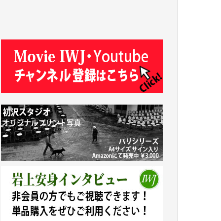
R.N. 様
J.M. 様
T.N. 様
Y.T. 様
T.K. 様
ASAKO TAKAESU 様
マシオン恵美香 様
平野智生 様
山本賢二 様
吉住俊昭 様
徳山匡 様
金 盛起 様
塩川 晃平 様
松本益美 様
井出 隆太 様
及川昭男 様
岩井祐子 様
藤田英之 様
藤岡比左志 様