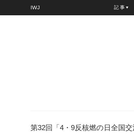
IWJ
記 事
第32回「4・9反核燃の日全国交流集