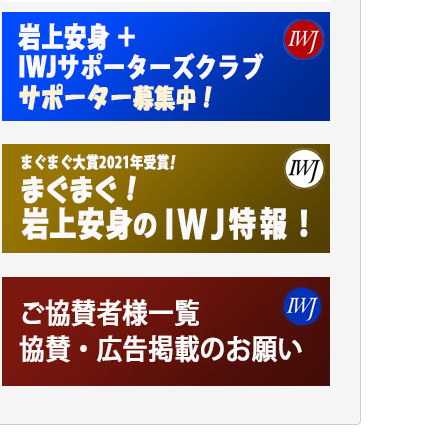
井出 隆太 様
小池説夫 様
アオキカナメ 様
諸般の事情によりIWJ会費払えず今は非会員
です。市民側に立つ講演会にIWJのカメラマ
ンをよく拝見しております。コンテンツが失
われるのはあまりにもったいない。少しでも
お役立てください。（H.O.様）
今日、僅かですがカンパしました。（T.M.
様）
今日、僅かですがカンパしました。IWJの危
機を乗り切るには到底及ばない額ですが病気
の妻を抱えている私にとっては精一杯のカン
パです。
かねてよりIWJが発してきた膨大な取材記事
や解説記事、そして各界の方々とのインタビ
ューは大袈裟ではなく、極めて重要な知的財